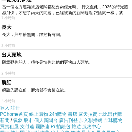
費《迪士尼美語世界試用包》
當一個地方連雜貨店老闆都想要兩億元時。 行文至此，2026的時光體
感飛快，才想了兩天的問題，已經被新的新聞趕過 跟陰間一樣，某
7 小時前
以下是 多倫多君悅飯店 - 多倫多 的介紹 如果
全
長大
家旅遊省錢訂房
也跟我一樣喜歡不妨看看喔!
長大，與年齡無關，跟挫折有關。
↓↓↓限量特優價格按鈕↓↓↓
2 小時前
出人頭地
願意勸你的人，很多是怕你比他們更快出人頭地。
酒店預訂費用
2 小時前
醜話
醜話先講在前，麻煩就不會留在後。
3 小時前
登入
註冊
PChome首頁
線上購物
24h購物
書店
露天拍賣
比比昂代購
新聞
/
氣象
股市
個人新聞台
廣告刊登
加入聯播網
全球購物
買賣租屋
支付連
國際連
Pi 拍錢包
旅遊
服務中心