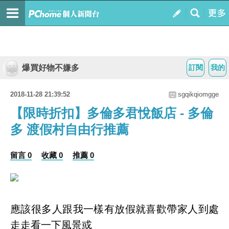
爆買好物不嫌多
訂閱
我的
2018-11-28 21:39:52
sgqikqiomgge
【限時折扣】多倫多君悅飯店 - 多倫
多 渡假村自由行推薦
留言 0
收藏 0
推薦 0
應該很多人跟我一樣有放假就喜歡帶家人到處
走走看一下風景或