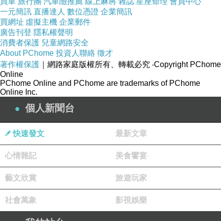
買車
旅行團
汽車險推薦
線上麻將
雜誌
星座命理
會員中心
一元簡訊
直播達人
數位憑證
企業簡訊
買網址
虛擬主機
企業郵件
廣告刊登
隱私權聲明
消費者保護
兒童網路安全
About PChome
投資人聯絡
徵才
著作權保護
｜網路家庭版權所有、轉載必究
‧Copyright PChome
Online
PChome Online and PChome are trademarks of PChome
Online Inc.
個人新聞台
快速發文
最新文章
心情雜記
美食饗宴
藝文欣賞
旅遊玩家
社會萬象
影視娛樂