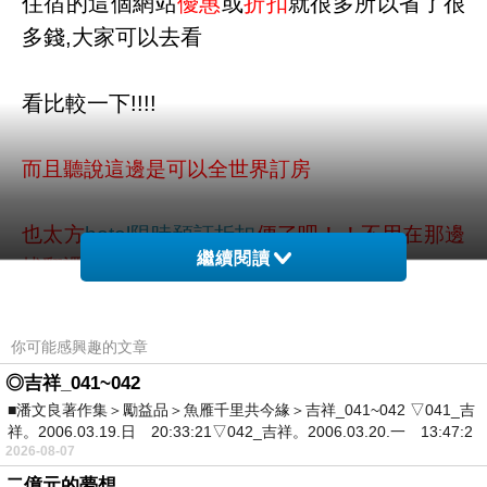
住宿的這個網站
優惠
或
折扣
就很多所以省了很
多錢,大家可以去看
看比較一下!!!!
而且聽說這邊是可以全世界訂房
也太方
hotel限時預訂折扣
便了吧！！不用在那邊
繼續閱讀
找翻譯啦ＱＱ
多倫多君悅飯店 - 多倫多 的介紹在下面
你可能感興趣的文章
◎吉祥_041~042
如果有興趣到這附近玩的，不妨可以看看喔！
■潘文良著作集＞勵益品＞魚雁千里共今緣＞吉祥_041~042 ▽041_吉
祥。2006.03.19.日 20:33:21▽042_吉祥。2006.03.20.一 13:47:2
2026-08-07
PS.若您家裡有0~4歲的小朋友，
點我進入索取免
二億元的夢想