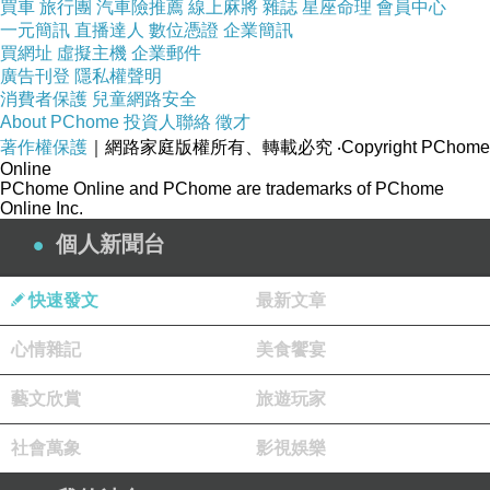
買車
旅行團
汽車險推薦
線上麻將
雜誌
星座命理
會員中心
一元簡訊
直播達人
數位憑證
企業簡訊
買網址
虛擬主機
企業郵件
廣告刊登
隱私權聲明
消費者保護
兒童網路安全
About PChome
投資人聯絡
徵才
著作權保護
｜網路家庭版權所有、轉載必究
‧Copyright PChome
Online
PChome Online and PChome are trademarks of PChome
Online Inc.
個人新聞台
快速發文
最新文章
心情雜記
美食饗宴
藝文欣賞
旅遊玩家
汽車貸款率利最低銀行2013
社會萬象
影視娛樂
商品網址
: