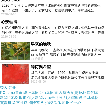
2026 年 8 月 6 日媽媽從前在《北窗內外》散文中寫到理想的遊俠生
【Hello Kitty】Hello Kitty太陽花仙子相框(粉
活：不結婚、不生孩子、交女朋友、做喜歡的事業、單獨遊走江
3X3)的評價真的不錯想想哪裡買最便宜.心得文.
2026-08-06
湖⋯⋯，
試用文.分享文行李箱/旅遊用品分享推薦.好用.推
心安理得
薦.評價.熱銷.開箱文.優缺點比較
在幻相和現實之間，我的選擇是你，在愛與不愛之間，依然是一個缺愛
的小孩，在夢與清醒之間，看見了自己的慾望和墮落，與你分享，你説
2026-08-06
最後選擇在這購買【Hello Kitty】Hello Kitty太陽
早來的晚秋
花仙子相框(粉 3X3) 的原因,是因為比較有保障,
早來的晚秋 盛暑在 颱風亂舞的季節裡 下著太陽
雨 立秋來了 清晨的微風 帶著淡淡的秋意襲人 一
也不會遇到詐騙集團,所以才選擇在這購入
41 分鐘前
下子 又被赤
等待與希望
更多資料、資訊參考分享↓↓↓
紅色大地，莊喆，1990。亂世浮生仍想立身處世
老老實實做人撫著心跳聽音辨位依憑直覺與本能鑽
2026-08-06
向裂隙的亮處探索另一個心聲另一個共鳴的
登入
註冊
PChome首頁
線上購物
24h購物
書店
露天拍賣
比比昂代購
新聞
/
氣象
股市
個人新聞台
廣告刊登
加入聯播網
全球購物
買賣租屋
支付連
國際連
Pi 拍錢包
旅遊
服務中心