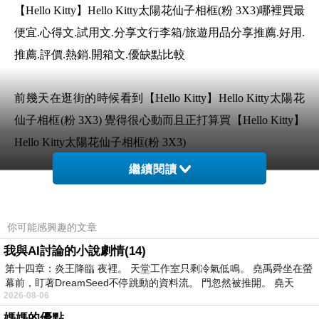
【Hello Kitty】Hello Kitty太陽花仙子相框(粉 3X3)哪裡買最
便宜.心得文.試用文.分享文行李箱/旅遊用品分享推薦.好用.
推薦.評價.熱銷.開箱文.優缺點比較
前幾天在逛街的時候看到【Hello Kitty】Hello Kitty太陽花
仙子相框(粉 3X3) 覺得很心動而且正打算買【Hello Kitty】
Hello Kitty太陽花仙子相框(粉 3X3)
繼續閱讀
但是我想【Hello Kitty】Hello Kitty太陽花仙子相框(粉 3X3)
在網路上買應該會比較便宜，【Hello Kitty】Hello Kitty太
你可能感興趣的文章
陽花仙子相框(粉 3X3)而且24小時都能買，上網慢慢挑
我與AI討論的小說劇情(14)
選，不用等店家開門也不用看店員臉色
第十四章：炎王降臨 夜裡。 天堂工作室只剩冷氣低鳴。 堯禹舜坐在螢
幕前，盯著DreamSeed不停跳動的資料流。 門忽然被推開。 堯天
想要購買【Hello Kitty】Hello Kitty太陽花仙子相
2026-08-06
框(粉 3X3)已經想很多天了!也求助谷哥大神 發現
媽媽的優點