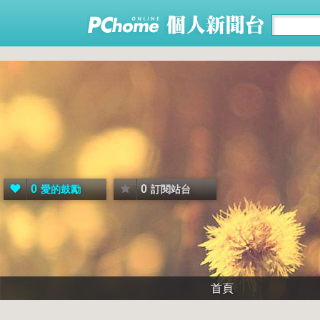
0
0
愛的鼓勵
訂閱站台
首頁