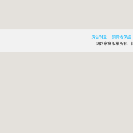
．
廣告刊登
．
消費者保護
網路家庭版權所有、轉載必究 