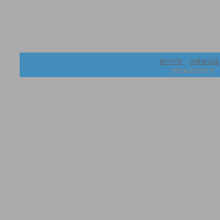
廣告刊登
消費者保護
．
．
網路家庭版權所有、轉載必究