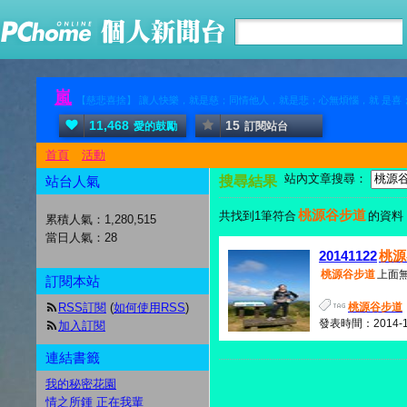
嵐
【慈悲喜捨】 讓人快樂，就是慈；同情他人，就是悲；心無煩惱，就 是喜；把自己
11,468
15
愛的鼓勵
訂閱站台
首頁
活動
站內文章搜尋：
站台人氣
搜尋結果
桃源谷步道
共找到1筆符合
的資料
累積人氣：
1,280,515
當日人氣：
28
20141122
桃源
桃源谷步道
上面無
訂閱本站
RSS訂閱
(
如何使用RSS
)
桃源谷步道
發表時間：2014-12-
加入訂閱
連結書籤
我的秘密花園
情之所鍾 正在我輩