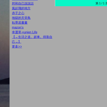
想和自己說說話
第 1 /
風起飛的地方
赤子之心
地獄的天堂鳥
耘墨居書畫
mazon’s
幸運草-yunjen Life
【←生活之道。超車。得靠自
己→】
更多
>>