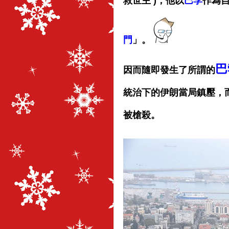
救世主 )，他以
巴孛
作為
門
」。
巴
因而隨即發生了所謂的
統治下的伊朗當局鎮壓，
被槍殺。