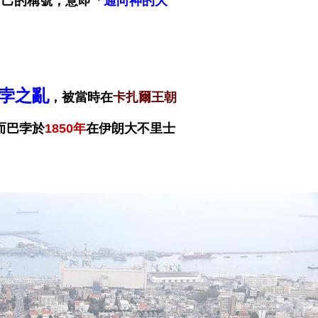
自己的稱號，意即「
通向神的大
孛之亂
，被當時在
卡扎爾王朝
而巴孛於
1850年
在伊朗大不里士