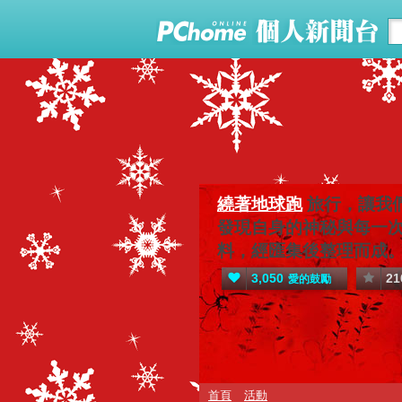
繞著地球跑
旅行，讓我
發現自身的神秘與每一次
料，經匯集後整理而成。
3,050
21
愛的鼓勵
首頁
活動