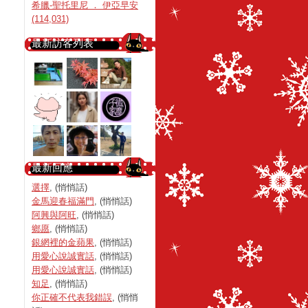
希臘-聖托里尼 ． 伊亞早安
(114,031)
最新訪客列表
最新回應
選擇
, (悄悄話)
金馬迎春福滿門
, (悄悄話)
阿興與阿旺
, (悄悄話)
鄉愿
, (悄悄話)
銀網裡的金蘋果
, (悄悄話)
用愛心說誠實話
, (悄悄話)
用愛心說誠實話
, (悄悄話)
知足
, (悄悄話)
你正確不代表我錯誤
, (悄悄