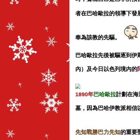
者在巴哈歐拉的領導下發
奉為該教的先驅。
巴哈歐拉先後被驅逐到伊
內）及今日以色列境內的
1890年
巴哈歐拉
計劃在海
墓，因為巴哈伊教派相信
先知戰勝巴力先知
的重要