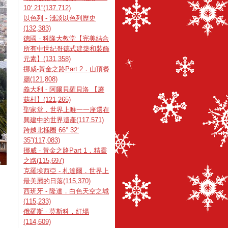
10‘ 21”(137,712)
以色列 - 淺談以色列歷史
(132,383)
德國 - 科隆大教堂【完美結合
所有中世紀哥德式建築和裝飾
元素】(131,358)
挪威-黃金之路Part 2．山頂餐
廳(121,808)
義大利 - 阿爾貝羅貝洛 【蘑
菇村】(121,265)
聖家堂．世界上唯一一座還在
興建中的世界遺產(117,571)
跨越北極圈 66° 32‘
35”(117,083)
挪威 - 黃金之路Part 1．精靈
之路(115,697)
克羅埃西亞 - 札達爾．世界上
最美麗的日落(115,370)
西班牙 - 隆達．白色天空之城
(115,233)
俄羅斯 - 莫斯科．紅場
(114,609)