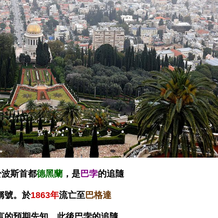
於波斯首都
德黑蘭
，是
巴孛
的追隨
稱號。於
1863年
流亡至
巴格達
言的預期先知，此後巴孛的追隨