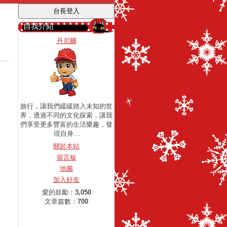
自我介紹
丹尼爾
旅行，讓我們緩緩踏入未知的世
界，透過不同的文化探索，讓我
們享受更多豐富的生活樂趣，發
現自身...
關於本站
留言板
地圖
加入好友
愛的鼓勵：
3,050
文章篇數：
700