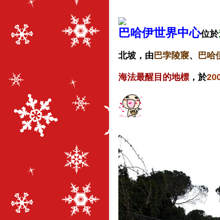
巴哈伊世界中心
位於
北坡，由
巴孛陵寢
、
巴哈
海法最醒目的地標
，於
2