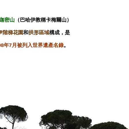
迦密山
（巴哈伊教稱卡梅爾山）
伊階梯花園
和
拱形區域
構成，是
008年7月被列入世界遺產名錄
。