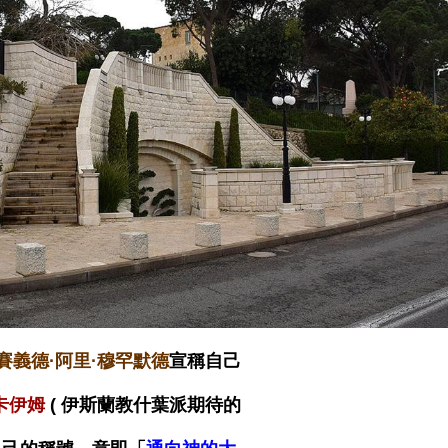
賽義德·阿里·穆罕默德
宣稱自己
卡伊姆
( 伊斯蘭教什葉派期待的