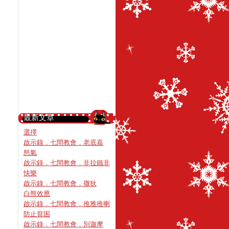
最新文章
選擇
啟示錄．七間教會．老底嘉
怒氣
啟示錄．七間教會．非拉鐵非
快樂
啟示錄．七間教會．撒狄
白熊效應
啟示錄．七間教會．推雅推喇
防止貧困
啟示錄．七間教會．別迦摩