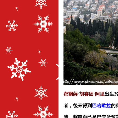
密爾薩·胡賽因·阿里
出生
者，後來得到
巴哈歐拉
的
時，聲稱自己是巴孛所預