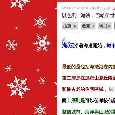
2019-03-26 03:00:00| 人氣7,861| 回應1 |
以色列 - 海法．巴哈伊
推薦
收藏
轉貼
37
0
0
海法
沿著海邊開始，
城
最低的是包括海法港在內
第二層是在迦密山麓丘陵
和最古老的住宅區域
，
而
上層則是
可以俯瞰較低
整個城市、海洋與山脈的