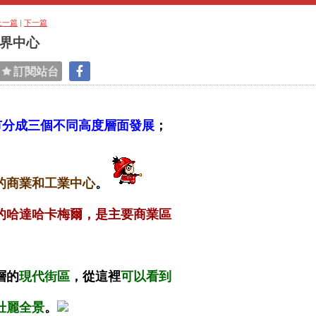
上一篇
|
下一篇
世界中心
訂閱站台
市分成三個不同高度層面發展
；
的商業和工業中心
。
的哈達哈卡梅爾，是主要商業區
層的
現代街區
，從這裡
可以看到
壯麗全景
。