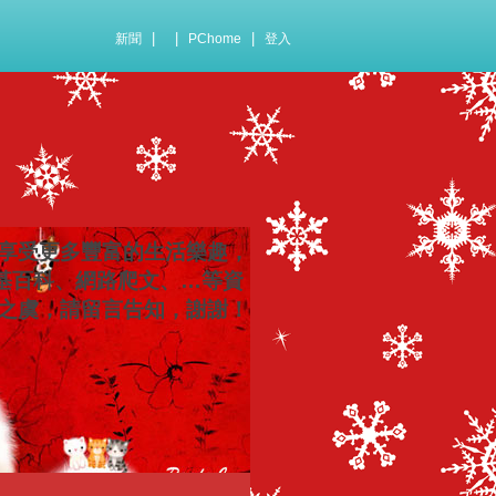
|
|
|
新聞
PChome
登入
享受更多豐富的生活樂趣，
維基百科、網路爬文、…等資
權之虞，請留言告知，謝謝！