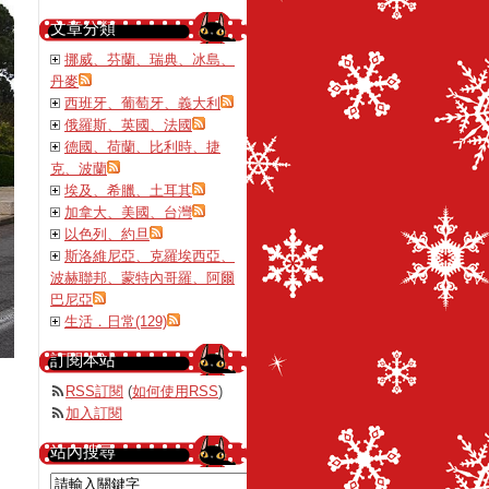
文章分類
挪威、芬蘭、瑞典、冰島、
丹麥
西班牙、葡萄牙、義大利
俄羅斯、英國、法國
德國、荷蘭、比利時、捷
克、波蘭
埃及、希臘、土耳其
加拿大、美國、台灣
以色列、約旦
斯洛維尼亞、克羅埃西亞、
波赫聯邦、蒙特內哥羅、阿爾
巴尼亞
生活．日常(129)
訂閱本站
RSS訂閱
(
如何使用RSS
)
加入訂閱
站內搜尋