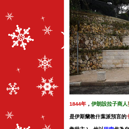
1844年
，
伊朗設拉子商人
是伊斯蘭教什葉派預言的