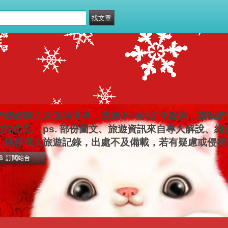
們緩緩踏入未知的世界，透過不同的文化探索，讓我們
的成長。 ps. 部份圖文、旅遊資訊來自專人解說、
 純粹個人旅遊記錄，出處不及備載，若有疑慮或侵
6
訂閱站台