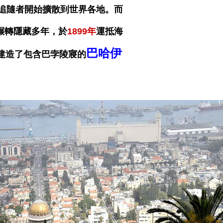
，追隨者開始擴散到世界各地。而
輾轉隱藏多年，於
1899年
運抵海
巴哈伊
建造了包含巴孛陵寢的