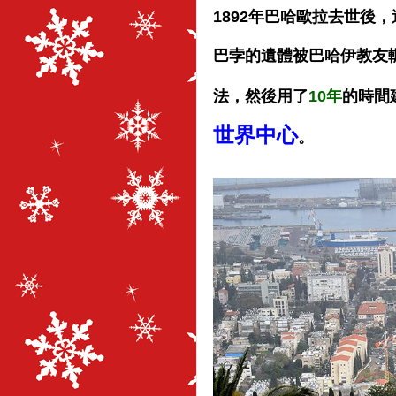
1892年巴哈歐拉去世後
巴孛的遺體被巴哈伊教友
法，然後用了
10年
的時間
世界中心
。