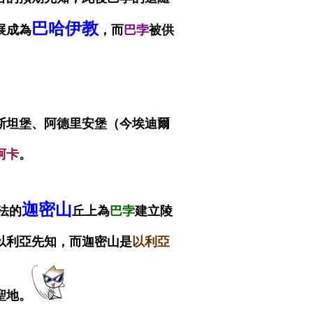
巴哈伊教
展成為
，而
巴孛
被供
斯坦堡、阿德里安堡（今埃迪爾
阿卡
。
迦密山
法的
丘上為
巴孛
建立陵
以利亞先知，而迦密山是
以利亞
聖地。