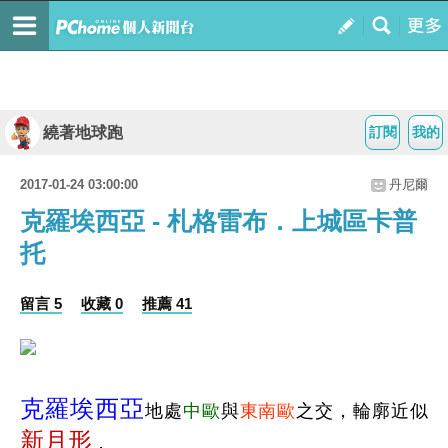
繞著地球跑
訂閱
我的
2017-01-24 03:00:00
丹尼爾
克羅埃西亞 - 札格雷布．上城區卡普
托
留言 5
收藏 0
推薦 41
克羅埃西亞
地處
中歐
與
東南歐
之交，輪廓近似
新月形
，