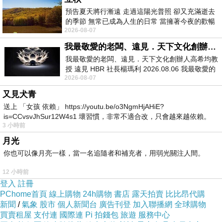
預告夏天將行漸遠 走過這陽光普照 卻又充滿逝去
的季節 無常已成為人生的日常 當擁著今夜的歡暢
2026-08-07
舒心 轉眼驟成昨日 而明晨 太陽
聖瑪麗教堂
多拉茲市場
旁的
Crkva svete Marije
我最敬愛的老闆、遠見．天下文化創辦人高希均教授
融合
我最敬愛的老闆、遠見．天下文化創辦人高希均教
授 遠見 HBR 社長楊瑪利 2026.08.06 我最敬愛的
2026-08-07
老闆、遠見．天下文化創辦人高希均教
了
巴洛克
與
哥德
建築形式，已有
600多年
歷史，不過
又見犬青
現今的樣貌是在1880年大地震之後重建的。
送上 「女孩 依賴」 https://youtu.be/o3NgmHjAHiE?
is=CCvsvJhSur12W4s1 壞習慣，非常不適合改，只會越來越依賴。
3 小時前
我害怕的
賣花區域
月光
多拉茲市場
周邊有各式餐廳及簡單的咖
你也可以像月亮一樣，當一名追隨者和補充者，用弱光關注人間。
啡座...
12 小時前
登入
註冊
PChome首頁
線上購物
24h購物
書店
露天拍賣
比比昂代購
賣花區域的中庭
有一尊名為
Petrica Keremph
的
銅
新聞
/
氣象
股市
個人新聞台
廣告刊登
加入聯播網
全球購物
買賣租屋
像
，
正
支付連
國際連
Pi 拍錢包
旅遊
服務中心