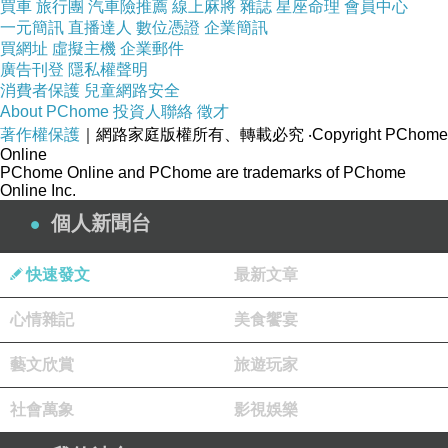
買車
旅行團
汽車險推薦
線上麻將
雜誌
星座命理
會員中心
一元簡訊
直播達人
數位憑證
企業簡訊
對著一位遭吊死的人撥彈樂器
的雕塑作品，是由雕
買網址
虛擬主機
企業郵件
廣告刊登
隱私權聲明
刻家Vanja Radaus於
1956年
製作。
消費者保護
兒童網路安全
About PChome
投資人聯絡
徵才
Petrica Keremph
著作權保護
｜網路家庭版權所有、轉載必究
‧Copyright PChome
這位
是克羅埃西亞通俗文學
Online
中的
PChome Online and PChome are trademarks of PChome
Online Inc.
個人新聞台
遊唱詩人
，他
以戲謔的表演娛樂大家，同時也反映
民間對政治諷刺的言論，是克羅埃西亞人心目中的
快速發文
最新文章
英雄
。
心情雜記
美食饗宴
藝文欣賞
旅遊玩家
Skalinska ul街
位於一個斜坡，街上的餐廳是屬
社會萬象
影視娛樂
於CP值高，學生會來吃的平價餐廳。。。