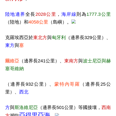
陸地邊界
全長
2028公里
，
海岸線
則為
1777.3公里
（陸地）和
4058公里
（島嶼）。
克羅埃西亞於
東北方
與
匈牙利
（邊界長329公里）、
東方
與
塞
爾維亞
（邊界長241公里）、
東南方
與
波士尼亞與赫
塞哥維納
（邊界長932公里）、
蒙特內哥羅
（邊界長25公
里）、
西北
方
與
斯洛維尼亞
（邊界長501公里）等國接壤，
西南
亞得里亞海
方
瀕臨
。