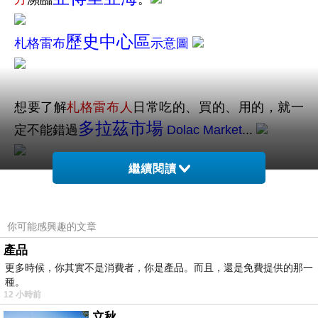
歷史中心區
札格雷布
示意圖
想要了解
札格雷布人
日常吃的、買的、用的，就一
多拉茲市場
定不能錯過
Dolac Market
...
繼續閱讀
多拉茲市場
Dolac Market
從
1930年代
市場開始
交易以來，一直是
札格雷布
市民最重要的
採買中
你可能感興趣的文章
心
，
產品
更多時候，你其實不是消費者，你是產品。而且，還是免費提供的那一
而其地理位置剛好位於
上城區
與
下城區
之間，所以
種。
12 小時前
札格雷布的肚臍
也被形容為
。。。
立秋