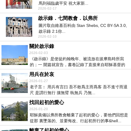
馬到福臨歲平安 祝大家新...
2026-02-17
啟示錄．七間教會．以弗所
圖片取自維基百科由 Stan Shebs, CC BY-SA 3.0,
啟示錄 2:1你...
2026-02-10
關於啟示錄
2026-02-03
《啟示錄》是使徒約翰晚年、被流放在拔摩島時所寫
的；一 開篇就宣告，書卷記錄了直接來自耶穌基督的
啟示...
用兵在於哀
2026-01-27
老子言︰ 用兵有言曰 吾不敢爲主而爲客 吾不進寸而退
尺 是謂行無行 攘無臂 執無兵 乃無...
找回起初的愛心
2026-01-20
耶穌責備以弗所教會離棄了起初的愛心，要他們回想是
從那 裏墜落的、並要悔改、行起初所行的事&hell...
離棄了起初的愛心