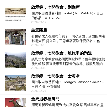
啟示錄．七間教會．別迦摩
圖片取自維基百科由 Lestat (Jan Mehlich) - 自己
的作品, CC BY-SA 3...
2026-03-17
生意頭腦
有位猶太人在紐約市買了一間小店面，店面的兩邊
都是大百 貨公司，正思考著要取什麼店名？ 他
2026-03-10
後...
啟示錄．七間教會．坡旅甲的殉道
談到士每拿教會就必須提到坡旅甲；他年輕時從使
徒約翰那 裡直接學習到福音的教導、親眼見證約
2026-03-03
翰的事工，...
啟示錄．七間教會．士每拿
圖片取自維基百科由 Georges Jansoone JoJan -
自行拍攝, 公有領域, ...
2026-02-24
金馬迎春福滿門
躍馬迎新展鴻圖 馬到成功富貴全 駿馬報喜事如意