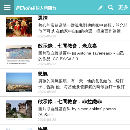
繞著地球跑
訂閱
我的
選擇
善心的富翁邀請一群孤兒到他的家中參觀，並允諾
他們可以 在他家中自由的挑選一樣東西作為禮
2026-05-19
物，於是每個...
啟示錄．七間教會．老底嘉
圖片取自維基百科 由 Antoine Taveneaux - 自己
的作品, CC BY-SA 3.0...
2026-05-12
怒氣
男孩的脾氣很壞。有一天，他的爸爸給他一袋釘
子，告訴 他、每當他要發脾氣的時候就釘一根釘
2026-05-05
子在後花園的...
啟示錄．七間教會．非拉鐵非
圖片取自維基百科 by simonjenkins' photos
(Αρ&chi...
2026-04-28
快樂