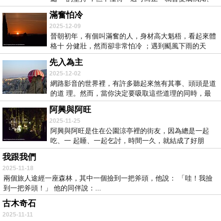
成...
滿奮怕冷
2025-12-09
晉朝初年，有個叫滿奮的人，身材高大魁梧，看起來體
格十 分健壯，然而卻非常怕冷 ；遇到颳風下雨的天
氣...
先入為主
2025-12-02
網路影音的世界裡，有許多聽起來煞有其事、頭頭是道
的道 理。然而，當你決定要吸取這些道理的同時，最
好...
阿興與阿旺
2025-11-25
阿興與阿旺是住在公園涼亭裡的街友，因為總是一起
吃、一 起睡、一起乞討，時間一久，就結成了好朋
友。 ...
我跟我們
2025-11-18
兩個旅人途經一座森林，其中一個撿到一把斧頭，他說： 「哇！我撿
到一把斧頭！」 他的同伴說：...
古木奇石
2025-11-11