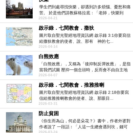
學生們到處尋找快樂，卻遇到許多煩惱、憂愁和痛
苦。 於是他們請教蘇格拉底：「老師，快樂到
2026-04-21
底...
啟示錄．七間教會．撒狄
圖片取自聖光聖經地理資訊網 啟示錄 3:1你要寫信
給撒狄教會的使者、說、那有 神的七...
2026-04-14
白熊效應
「白熊效應」，又稱為「後抑制反彈效應」，是指
當我們試圖 壓抑一個念頭時，反而會不由自主地
2026-04-07
反覆想起它...
啟示錄．七間教會．推雅推喇
圖片取自聖光聖經地理資訊網 啟示錄 2:18你要寫
信給推雅推喇教會的使者、說、那眼目...
2026-03-31
防止貧困
《你生而為山，何必是朵花？》書中，作者外婆對
作者說了 一段話︰「人這一生總會遇到坎，錢可
2026-03-24
以幫你過濾...