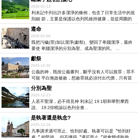
2026-01-13
利未記中列出許多潔淨的條例，包含了日常生活中的規
則細 節，主要是保護以色列民維持健康，並從周圍的
民...
遵命
2026-01-06
既把污穢(罪)加以潔淨(獻祭)、變回了卑賤潔淨，最終
要使 卑賤潔淨的分別為聖、成為聖潔的民。 ...
獻祭
2025-12-30
公義的神，既按公義審判，斷乎沒有人可以脫罪；罪不
可能 平白無故被赦，想赦罪就必須付出代價，只有當
罪...
分別為聖
2025-12-23
人若不聖潔，必不得見神 利未記 19:1耶和華對摩西
說、 19:2你曉諭以色列全會...
是執著還是執念?
2025-12-16
凡事講求適可而止、恰到好處。執著可以是〝恰到好
處〞 的堅持 ，但不懂得〝適可而止〞就會變成執拗、