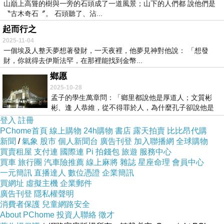
山巔上高聳的樹與一旁的石頭成了一道風景；山下的人們都 說他們是
〝古木奇石〞。 石頭聽了、沾...
起而行之
2025-11-04
一個埃及人整天夢想著發財，一天夜裡，他夢見神對他說： 「想發
財，你就得去伊斯法罕，在那裡能找到金幣...
鄉愿
2025-10-28
孟子的學生萬章問：「鄉里都說他是厚道人；文質彬
彬、逢 人恭維，從不得罪於人，為什麼孔子卻說他是
敗壞...
登入
註冊
PChome首頁
線上購物
24h購物
書店
露天拍賣
比比昂代購
新聞
/
氣象
股市
個人新聞台
廣告刊登
加入聯播網
全球購物
買賣租屋
支付連
國際連
Pi 拍錢包
旅遊
服務中心
買車
旅行團
汽車險推薦
線上麻將
雜誌
星座命理
會員中心
一元簡訊
直播達人
數位憑證
企業簡訊
買網址
虛擬主機
企業郵件
廣告刊登
隱私權聲明
消費者保護
兒童網路安全
About PChome
投資人聯絡
徵才