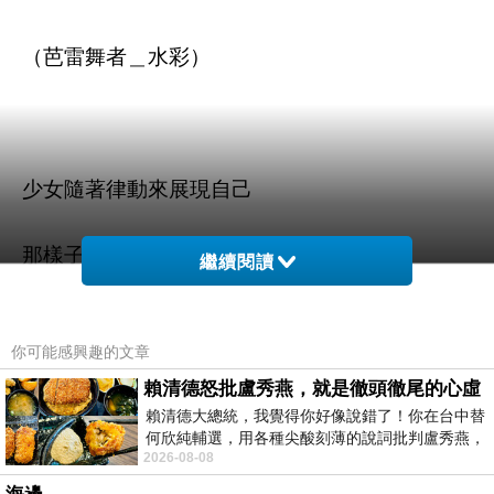
（芭雷舞者＿水彩）
少女隨著律動來展現自己
那樣子的美不是讓誰來評論
繼續閱讀
而是當下她自己的情緒佐以最輕盈的步伐
你可能感興趣的文章
為自己而舞
賴清德怒批盧秀燕，就是徹頭徹尾的心虛
賴清德大總統，我覺得你好像說錯了！你在台中替
何欣純輔選，用各種尖酸刻薄的說詞批判盧秀燕，
這種舞無法被評價
2026-08-08
罵她施政滿意度輸給陳其邁，甚至還說盧