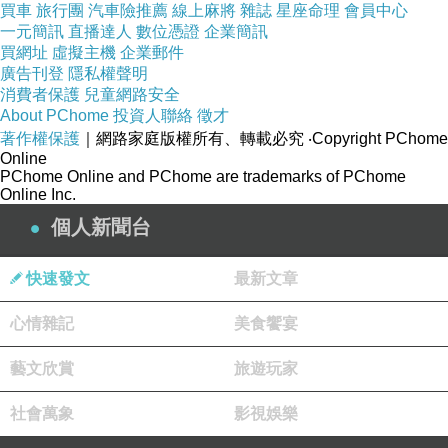
買車
旅行團
汽車險推薦
線上麻將
雜誌
星座命理
會員中心
COO
一元簡訊
直播達人
數位憑證
企業簡訊
2020-08-13 10:50:47
買網址
虛擬主機
企業郵件
很讚的分享~~~
廣告刊登
隱私權聲明
消費者保護
兒童網路安全
http://eet.cc/index.php/vod/detail/id/23791.html
About PChome
投資人聯絡
徵才
著作權保護
｜網路家庭版權所有、轉載必究
‧Copyright PChome
威爾剛
Online
PChome Online and PChome are trademarks of PChome
2019-12-18 00:16:23
Online Inc.
感謝分享!
個人新聞台
http://www.yyj.tw/
快速發文
最新文章
(悄悄話)
2019-09-27 16:26:47
心情雜記
美食饗宴
藝文欣賞
旅遊玩家
看更多回應
社會萬象
影視娛樂