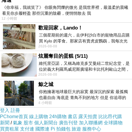
海邊
那是關於自身如何生活的一種態度
《你幸福，我就笑了》 你眼角閃爍的微光 是我世界裡，最溫柔的晨曦
看見你步履輕盈 那些沉重的陰霾，便悄悄散去 我
12 小時前
歡迎回家，Lando！
三個星期前的週六，去伊利沙白市的寵物用品店購
買 Kylo 的零食。那家店有賣虎皮鸚鵡，我每次光
2026-08-08
顧都會去看一下。他們偶爾會引進 C
炫麗奪目的蛋糕 (5/11)
維托里亞諾，又稱為維克多艾曼紐二世紀念堂，是
位於義大利羅馬威尼斯廣場和卡比托利歐山之間，
「我的繪圖本」- 中秋
上一篇：
2026-08-08
用以紀念統一義大利統一後的的第一位國
「我的繪圖本」- 綻放舞的顏色
下一篇：
鯨之城
你抱擁著地球最巨大的寂寞 最深沉的探索 最孤獨
也最自由 海底是 青鳥不到的地方 但是 你追尋的
4 小時前
幸福 可以比珍珠更
登入
註冊
PChome首頁
線上購物
24h購物
書店
露天拍賣
比比昂代購
新聞
/
氣象
股市
個人新聞台
廣告刊登
加入聯播網
全球購物
買賣租屋
支付連
國際連
Pi 拍錢包
旅遊
服務中心