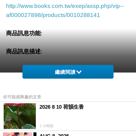
http://www.books.com.tw/exep/assp.php/vip--
af000027898/products/0010288141
商品訊息功能
:
商品訊息描述
:
繼續閱讀
本書以《印第安人的誦歌》為正題，但是也有一
副題：《美洲與亞洲的文化關聯》，這也就展現
你可能感興趣的文章
了作者對人類文化理解的深刻與廣闊，他一方面
2026 8 10 荷韻生香
刻畫了拿瓦侯人文化的深層意涵，另外一方面又
能體認人類文化的共通性，而將這種深層文化意
1 小時前
涵與其他文化作關聯性的探討，令人讀來免不了