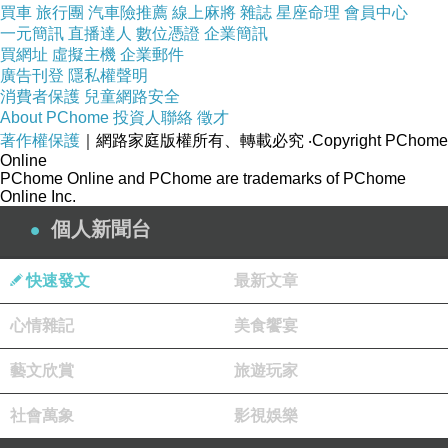
買車
旅行團
汽車險推薦
線上麻將
雜誌
星座命理
會員中心
一文化深入理解的資料作為補充支持，可以說是
一元簡訊
直播達人
數位憑證
企業簡訊
林與樹都兼顧的安排，這也是本書最大的特點。
買網址
虛擬主機
企業郵件
廣告刊登
隱私權聲明
－－摘自李亦園院士序
作者簡介
喬健
1936年出
消費者保護
兒童網路安全
生，祖籍山西介休。台灣大學考古人類學系學士
About PChome
投資人聯絡
徵才
著作權保護
｜網路家庭版權所有、轉載必究
‧Copyright PChome
（1958）、碩士（1961）、美國康乃爾大學人
Online
類學哲學博士（1969），曾任教美國印第安那大
PChome Online and PChome are trademarks of PChome
Online Inc.
學（1966-1976）、香港中文大學（1976-
個人新聞台
1995），並創建香港中文大學人類學系
（1995）、香港人類學會（1978）、國際瑤族
快速發文
最新文章
研究協會（1986）、山西大學華北文化研究中
心、東華大學族群關係與文化研究所（1997）、
心情雜記
美食饗宴
原住民民族學院（2001）等。另獲頒中央民族大
藝文欣賞
旅遊玩家
學名譽教授（1994）、山西大學名譽教授
（1994）、東華大學榮譽教授（2004）。喬健
社會萬象
影視娛樂
先生長期致力於異文化（other cultures）的研