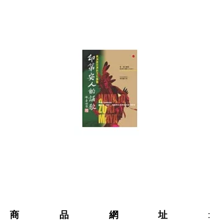
商品網址
: