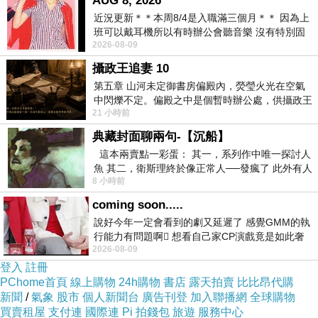
AUG 8, 2026
有一種恍然大悟的感覺。本書全書的安排可分為
近況更新＊＊本周8/4是入職滿三個月＊＊ 因為上
班可以戴耳機所以有時辦公會聽音樂 沒有特別固
兩大部分，第一部分「美洲與亞洲的文化關
2026-08-09
定哪天但就是一周某一天會固定聽'90
聯」，企圖說明美洲印第安人與他們遷入美洲之
攝政王追妻 10
前亞洲原居地文化關聯的種種蹤跡，即從文化深
第五章 山河未定御書房偏殿內，熒瑩火光在空氣
層的意涵去追尋人類文化的共通性與傳播性。第
中閃爍不定。偏殿之中是個暫時辦公處，供攝政王
21 小時前
於皇宮內廷裡處理公務已然很多年。房內
二部分「拿瓦侯傳統的延續」是喬健先生博士論
典藏封面聊兩句-【沉船】
文的主體部分（The Continuation of Tradition in
這本兩賣點一彩蛋： 其一，系列作中唯一探討人
Navajo Society），從中可更精細地瞭解這個屬
魚 其二，衛斯理終於像正常人──發瘋了 此外有人
8 小時前
在南極打死北極熊（@《地心
於拿德內（Na-dene）印第安語族的拿瓦侯人的
coming soon.....
文化傳承。只有對一個文化的深入分析研究才是
說好今年一定會看到的劇又延遲了 感覺GMM的執
摩登的不二法門。本書作者沒有忘了人類學家的
行能力有問題啊🫩 想看自己家CP演戲竟是如此奢
職責是既要樹也要林，對單一文化作深入的研究
2026-08-09
侈的事 GMM你說看看啊😑 先把劇放
登入
註冊
調查固然重要，但也要有人類整體文化的視野，
PChome首頁
線上購物
24h購物
書店
露天拍賣
比比昂代購
所以他先以他寬廣豐富的跨文化經驗提出他對美
新聞
/
氣象
股市
個人新聞台
廣告刊登
加入聯播網
全球購物
買賣租屋
亞遠古文化關聯的論題，然後再以他對拿瓦侯單
支付連
國際連
Pi 拍錢包
旅遊
服務中心