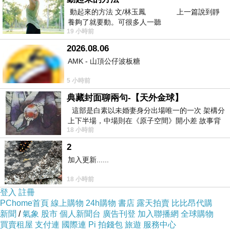
以下是 馬賽舊港阿利茲飯店 (Hotel Alize
動起來的方法 文/林玉鳳 上一篇說到靜
養夠了就要動。可很多人一聽
Marseille Vieux-Port) 的介紹 如果也跟我一樣喜
19 小時前
歡不妨看看喔!
2026.08.06
AMK - 山頂公仔波板糖
PS.若您家裡有0~4歲的小朋友，
訂房資訊
點我進
5 小時前
入索取免費《迪士尼美語世界試用包》
典藏封面聊兩句-【天外金球】
這部是白素以未婚妻身分出場唯一的一次 架構分
↓↓↓限量特優價格按鈕↓↓↓
上下半場，中場則在《原子空間》開小差 故事背
18 小時前
景影射西藏境外流亡 地下組織
2
加入更新......
18 小時前
登入
註冊
PChome首頁
線上購物
24h購物
書店
露天拍賣
比比昂代購
新聞
/
氣象
股市
個人新聞台
廣告刊登
加入聯播網
全球購物
買賣租屋
支付連
國際連
Pi 拍錢包
旅遊
服務中心