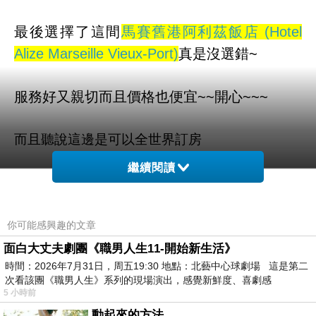
最後選擇了這間
馬賽舊港阿利茲飯店 (Hotel
Alize Marseille Vieux-Port)
真是沒選錯~
服務好又親切而且價格也便宜~~開心~~~
而且聽說這邊是可以全世界訂房
繼續閱讀
也太方便了吧！！不用在那邊找翻譯啦ＱＱ
馬賽舊港阿利茲飯店 (Hotel Alize Marseille
你可能感興趣的文章
Vieux-Port) 的介紹在下面
面白大丈夫劇團《職男人生11-開始新生活》
時間：2026年7月31日，周五19:30 地點：北藝中心球劇場 這是第二
次看該團《職男人生》系列的現場演出，感覺新鮮度、喜劇感
如果有興趣到這附近玩的，不妨可以看看喔！
5 小時前
動起來的方法