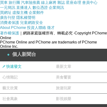
買車
旅行團
汽車險推薦
線上麻將
雜誌
星座命理
會員中心
一元簡訊
直播達人
數位憑證
企業簡訊
買網址
虛擬主機
企業郵件
廣告刊登
隱私權聲明
消費者保護
兒童網路安全
About PChome
投資人聯絡
徵才
著作權保護
｜網路家庭版權所有、轉載必究
‧Copyright PChome
Online
PChome Online and PChome are trademarks of PChome
Online Inc.
個人新聞台
快速發文
最新文章
心情雜記
美食饗宴
藝文欣賞
旅遊玩家
社會萬象
影視娛樂