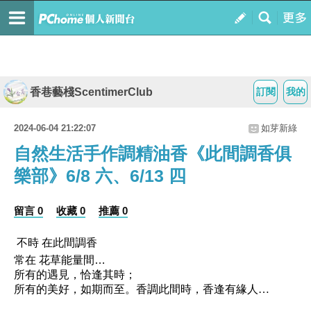
香巷藝棧ScentimerClub
訂閱
我的
2024-06-04 21:22:07
如芽新綠
自然生活手作調精油香《此間調香俱
樂部》6/8 六、6/13 四
留言 0
收藏 0
推薦 0
不時 在此間調香
常在 花草能量間…
所有的遇見
，
恰逢其時；
所有的美好
，
如期而至。香調此間時，香逢有緣人…