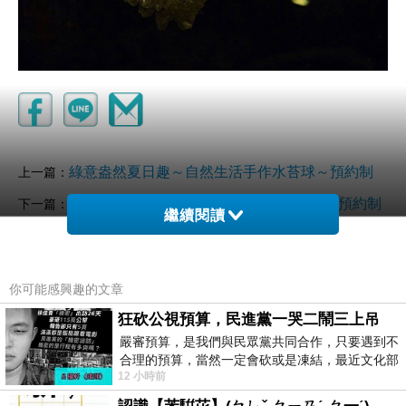
綠意盎然夏日趣～自然生活手作水苔球～預約制
上一篇：
自然生活手作秋香聚（小花圈+蜂蠟蠟燭）預約制
下一篇：
繼續閱讀
你可能感興趣的文章
狂砍公視預算，民進黨一哭二鬧三上吊
嚴審預算，是我們與民眾黨共同合作，只要遇到不
合理的預算，當然一定會砍或是凍結，最近文化部
12 小時前
要編列公視和Taiwan plus預算，在110年