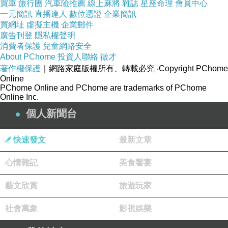
買車
旅行團
汽車險推薦
線上麻將
雜誌
星座命理
會員中心
一元簡訊
直播達人
數位憑證
企業簡訊
買網址
虛擬主機
企業郵件
廣告刊登
隱私權聲明
消費者保護
兒童網路安全
About PChome
投資人聯絡
徵才
著作權保護
｜網路家庭版權所有、轉載必究
‧Copyright PChome
Online
PChome Online and PChome are trademarks of PChome
Online Inc.
個人新聞台
快速發文
最新文章
心情雜記
美食饗宴
藝文欣賞
旅遊玩家
社會萬象
影視娛樂