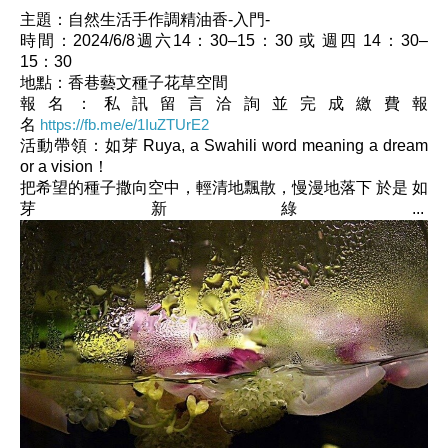
主題：自然生活手作調精油香-入門-
時間：2024/6/8週六14：30–15：30 或 週四 14：30–
15：30
地點：香巷藝文種子花草空間
報名：私訊留言洽詢並完成繳費報
名
https://fb.me/e/1IuZTUrE2
活動帶領：如芽 Ruya, a Swahili word meaning a dream
or a vision！
把希望的種子撒向空中，輕清地飄散，慢漫地落下 於是 如
芽新綠...