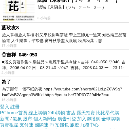
認識【苯騈芘】(ㄅㄣˇ ㄆㄧㄢˊ ㄆ一ˊ)
認識【苯騈芘】(ㄅㄣˇ ㄆㄧㄢˊ ㄆ一ˊ)
8 小時前
藍玫友8
旅人掌櫃旅人掌櫃 我又來找你喝茶囉 帶上三師兄一道來 知己兩三品茗
論道 人生樂事，平常也 窗外秋景盡入眼底 秋風秋葉，愁
17 小時前
◎吉祥_046~050
■潘文良著作集＞勵益品＞魚雁千里共今緣＞吉祥_046~050 ▽046_吉
祥。2006.04.02.日 08:21:40 ▽047_吉祥。2006.04.03.一 23:11:
4 小時前
為了
為了那每一個不眠的夜 https://youtube.com/shorts/021xLpZ0W9g?
is=9VvB2Aqpnp3WIKzl https://youtu.be/T9R6YZ294Hc?is=
16 小時前
登入
註冊
PChome首頁
線上購物
24h購物
書店
露天拍賣
比比昂代購
新聞
/
氣象
股市
個人新聞台
廣告刊登
加入聯播網
全球購物
買賣租屋
支付連
國際連
Pi 拍錢包
旅遊
服務中心