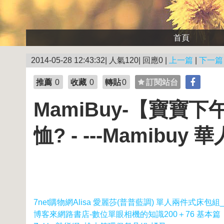
首頁
2014-05-28 12:43:32| 人氣120| 回應0 |
上一篇
|
下一篇
推薦
0
收藏
0
轉貼
0
訂閱站台
MamiBuy-【寶寶
恤? - ---Mamibu
7net購物網Alisa 愛麗莎(普普藍調) 單人兩件式床包組_
博客來網路書店-數位單眼相機的知識200＋76 基本篇