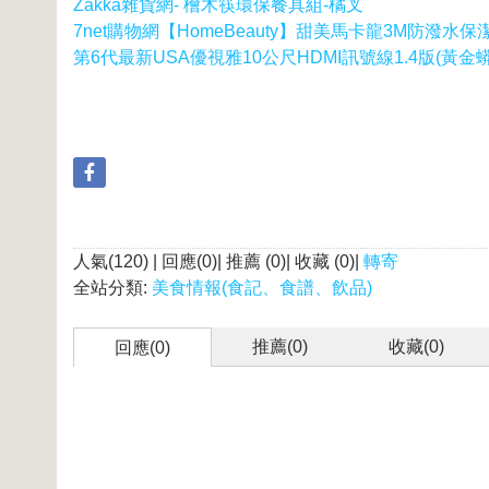
Zakka雜貨網- 檜木筷環保餐具組-橘叉
7net購物網【HomeBeauty】甜美馬卡龍3M防潑水保
第6代最新USA優視雅10公尺HDMI訊號線1.4版(黃金
人氣(120) | 回應(0)| 推薦 (
0
)| 收藏 (
0
)|
轉寄
全站分類:
美食情報(食記、食譜、飲品)
推薦(
0
)
收藏(
0
)
回應(0)