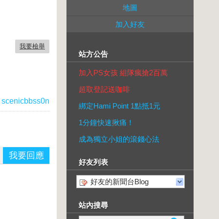
地圖
加入好友
我要檢舉
站方公告
加入PS女孩 組隊瘋搶2百萬
超取登記送咖啡
scenicbbss0n
綁定Hami Point 1點抵1元
1分鐘快速揪痛！
成為獨立小姐的滾錢心法
我要回應
好友列表
好友的新聞台Blog
站內搜尋