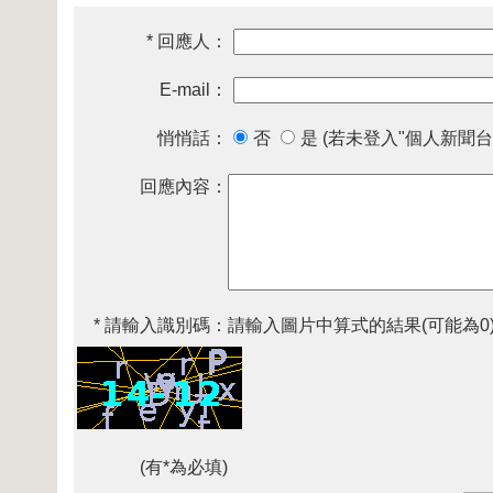
* 回應人：
E-mail：
悄悄話：
否
是 (若未登入"個人新聞台
回應內容：
* 請輸入識別碼：
請輸入圖片中算式的結果(可能為0
(有*為必填)