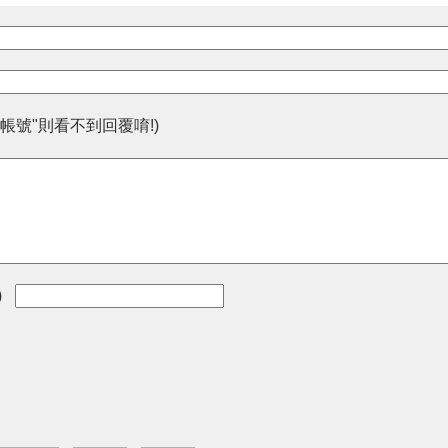
帳號"則看不到回覆唷!)
)