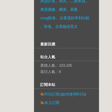
房貸計算
、
魚丸
、
二胎車貸
、
車貸遲繳
、
腳臭
、
易夏
、
snug除臭
、
企業貸款率利比較
、
除臭
、
企業融資英文
最新回應
站台人氣
累積人氣：
103,105
當日人氣：
6
訂閱本站
RSS訂閱
(
如何使用RSS
)
加入訂閱