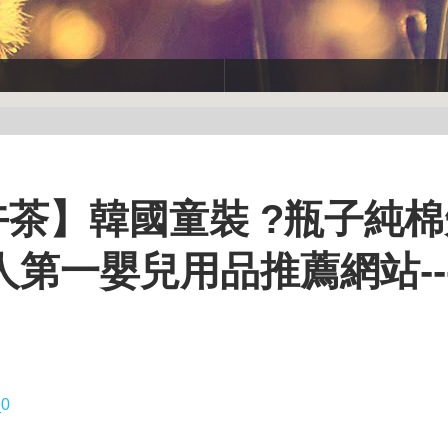
下午茶】韓國童裝 ?瓶子純
y 華人第一嬰兒用品推薦網站--
0