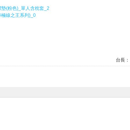
潔墊(粉色)_單人含枕套_2
蟒極線之王系列)_0
台長：