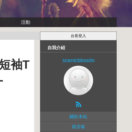
活動
自我介紹
scenicbbss0n
棉短袖T
-
關於本站
留言板