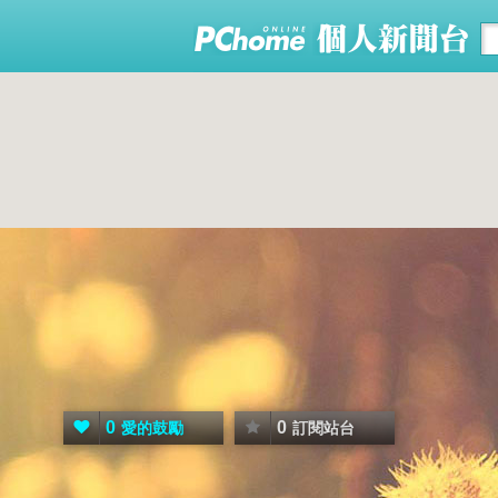
0
0
愛的鼓勵
訂閱站台