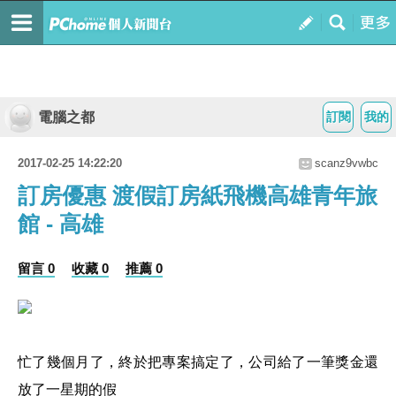
電腦之都
訂閱
我的
2017-02-25 14:22:20
scanz9vwbc
訂房優惠 渡假訂房紙飛機高雄青年旅
館 - 高雄
留言 0
收藏 0
推薦 0
忙了幾個月了，終於把專案搞定了，公司給了一筆獎金還
放了一星期的假