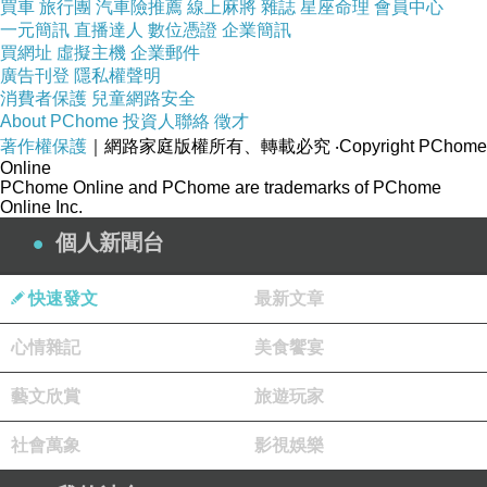
買車
旅行團
汽車險推薦
線上麻將
雜誌
星座命理
會員中心
一元簡訊
直播達人
數位憑證
企業簡訊
買網址
虛擬主機
企業郵件
廣告刊登
隱私權聲明
消費者保護
兒童網路安全
About PChome
投資人聯絡
徵才
著作權保護
｜網路家庭版權所有、轉載必究
‧Copyright PChome
Online
PChome Online and PChome are trademarks of PChome
Online Inc.
個人新聞台
快速發文
最新文章
心情雜記
美食饗宴
藝文欣賞
旅遊玩家
社會萬象
影視娛樂