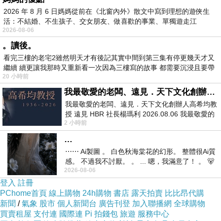
2026 年 8 月 6 日媽媽從前在《北窗內外》散文中寫到理想的遊俠生
活：不結婚、不生孩子、交女朋友、做喜歡的事業、單獨遊走江
2026-08-06
湖⋯⋯，
。讀後。
看完三樓的老宅2雖然明天才有後記其實中間到第三集有停更幾天才又
繼續 續更讓我那時又重新看一次因為三樓寫的故事 都需要沉浸且要帶
20 小時前
有
我最敬愛的老闆、遠見．天下文化創辦人高希均教授
我最敬愛的老闆、遠見．天下文化創辦人高希均教
授 遠見 HBR 社長楊瑪利 2026.08.06 我最敬愛的
2 小時前
老闆、遠見．天下文化創辦人高希均教
…
⋯⋯ Ai製圖 。 白色秋海棠花的幻形。 整體很Ai質
訂房優惠
感。 不過我不討厭。 。 ... 嗯，我滿意了！ 。 🐻
2026-08-06
昨中
登入
註冊
PChome首頁
線上購物
24h購物
書店
露天拍賣
比比昂代購
新聞
/
氣象
股市
個人新聞台
廣告刊登
加入聯播網
全球購物
買賣租屋
支付連
國際連
Pi 拍錢包
旅遊
服務中心