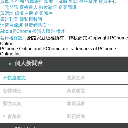
買車
旅行團
汽車險推薦
線上麻將
雜誌
星座命理
會員中心
一元簡訊
直播達人
數位憑證
企業簡訊
買網址
虛擬主機
企業郵件
廣告刊登
隱私權聲明
消費者保護
兒童網路安全
About PChome
投資人聯絡
徵才
著作權保護
｜網路家庭版權所有、轉載必究
‧Copyright PChome
Online
PChome Online and PChome are trademarks of PChome
Online Inc.
個人新聞台
快速發文
最新文章
心情雜記
美食饗宴
藝文欣賞
旅遊玩家
◎嫩烤松阪豬
社會萬象
影視娛樂
這道有搭配兩種沾醬