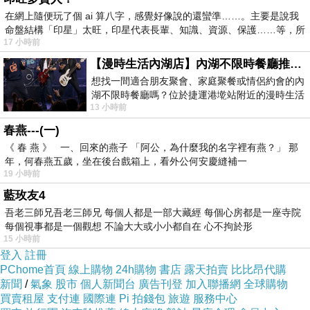
在網上隨便玩了個 ai 算八字，感覺好像說的還蠻準……。主要是說我
命盤結構「印星」太旺，印星代表長輩、知識、資源、保護……等，所
17 小時前
【漫時生活內湖店】內湖不限時餐廳推薦｜捷運港墘站美食，聚餐、約會、家庭聚會首選，正餐甜點一次滿足
想找一間適合朋友聚會、家庭聚餐或情侶約會的內
湖不限時餐廳嗎？位於捷運港墘站附近的漫時生活
◎原味月亮蝦餅
13 小時前
內湖店，從捷運站步行約4分鐘即可抵
月亮蝦餅是瓦城排行榜
第一名
的菜色
春燕---(一)
《 春 燕 》 一、回來的燕子 「阿公，為什麼我的名字裡有燕？」 那
果然名不虛傳呢！
年，何春燕五歲，坐在後台戲箱上，看外公何安慶縫補一
外層薄脆、內層鮮蝦非常Q彈
19 小時前
【小知識】
藍玫友4
吾老三師兄吾老三師兄 每個人都是一部大藏經 每個心房都是一座寺院
你知道月亮蝦餅不是泰國人發明的嗎？
每個視事都是一個觀想 不論大大或小小都自在 心不拘於形
月亮蝦餅其實是台灣人發明的～
15 小時前
登入
註冊
而且從台灣紅過去泰國的唷
PChome首頁
線上購物
24h購物
書店
露天拍賣
比比昂代購
新聞
/
氣象
股市
個人新聞台
廣告刊登
加入聯播網
全球購物
買賣租屋
支付連
國際連
Pi 拍錢包
旅遊
服務中心