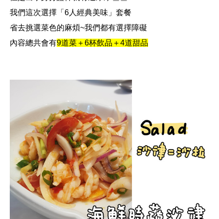
我們這次選擇
「6人經典美味」
套餐
省去挑選菜色的麻煩~我們都有選擇障礙
內容總共會有
9道菜＋6杯飲品＋4道甜品