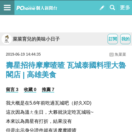
菜菜育兒的美味小日子
訂閱
我的
2019-06-19 14:44:35
魚菜菜
壽星招待摩摩喳喳 瓦城泰國料理大魯
閣店 | 高雄美食
留言 3
收藏 0
推薦 7
我大概是在5.6年前吃過瓦城吧（好久XD)
這次因為溫ㄤ生日，大夥就決定吃瓦城啦~
本來以為壽星有打折，結果沒有
但是出示身分證件就有送摩摩喳喳