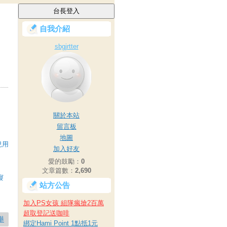
自我介紹
sbgjrtter
關於本站
留言板
地圖
兒用
加入好友
愛的鼓勵：
0
文章篇數：
2,690
寢
站方公告
加入PS女孩 組隊瘋搶2百萬
超取登記送咖啡
舉
綁定Hami Point 1點抵1元