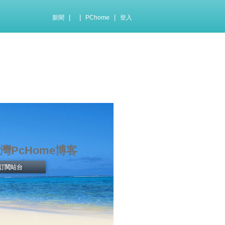
|
|
|
新聞
PChome
登入
灣PcHome博客
訂閱站台