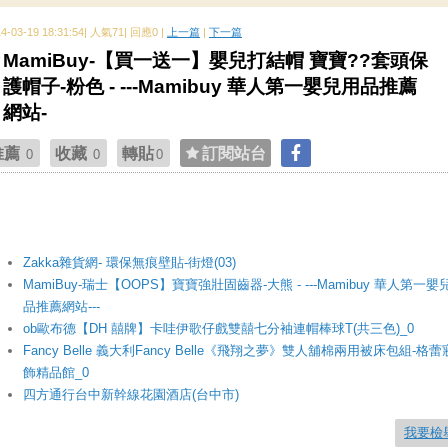
14-03-19 18:31:54| 人氣71| 回應0 |
上一篇
|
下一篇
MamiBuy-【買一送一】嬰兒打結帽 寶寶??套頭保
護帽子-粉色 - ---Mamibuy 華人第一嬰兒用品推薦
網站-
推薦
收藏
轉貼
訂閱站台
0
0
0
Zakka雜貨網- 環保無痕壁貼-街燈(03)
MamiBuy-瑞士【OOPS】寶寶強壯固齒器-大熊 - ---Mamibuy 華人第一嬰
品推薦網站---
ob歐布德【DH 囍牌】卡哇伊歌仔戲雙囍七分袖連帽棒球T(共三色)_0
Fancy Belle 義大利Fancy Belle《飛翔之夢》雙人舖棉兩用被床包組-格蕾
飾精品館_0
四方通行台中新幹線花園酒店(台中市)
我要檢