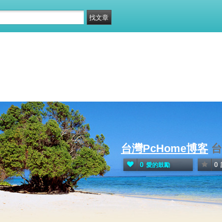
台灣PcHome博客
台
0
0
愛的鼓勵