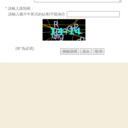
* 請輸入識別碼：
請輸入圖片中算式的結果(可能為0)
(有*為必填)