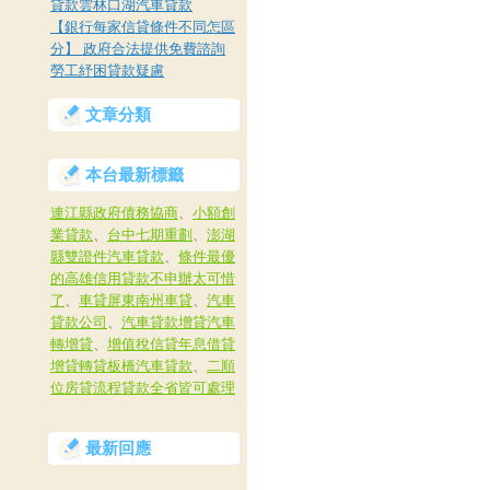
貸款雲林口湖汽車貸款
【銀行每家信貸條件不同怎區
分】 政府合法提供免費諮詢
勞工紓困貸款疑慮
文章分類
本台最新標籤
連江縣政府債務協商
、
小額創
業貸款
、
台中七期重劃
、
澎湖
縣雙證件汽車貸款
、
條件最優
的高雄信用貸款不申辦太可惜
了
、
車貸屏東南州車貸
、
汽車
貸款公司
、
汽車貸款增貸汽車
轉增貸
、
增值稅信貸年息借貸
增貸轉貸板橋汽車貸款
、
二順
位房貸流程貸款全省皆可處理
最新回應