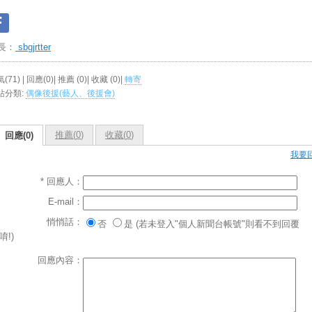
長：
sbgjrtter
(71) | 回應(0)| 推薦 (
0
)| 收藏 (
0
)|
轉寄
站分類:
偶像後援(藝人、後援會)
推薦(
0
)
收藏(
0
)
回應(0)
我要
* 回應人：
E-mail：
悄悄話：
否
是 (若未登入"個人新聞台帳號"則看不到回覆
唷!)
回應內容：