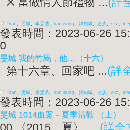
྾ 當做情人節禮物 ...
(詳
han
、
旻城
、
李旻浩
、
han
jisung
、
韓知城
、
迷孩
、
skz
、
lee
發表時間：2023-06-26 15:
0
旻城 我的竹馬，他…（十六）
第十六章、回家吧 ...
(詳
han
、
旻城
、
李旻浩
、
han
jisung
、
韓知城
、
迷孩
、
skz
、
lee
發表時間：2023-06-26 15:
旻城 1014血案－夏季清歡 （上）
00 〈2015，夏〉 ...
(詳全