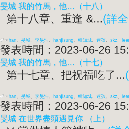
旻城 我的竹馬，他…（十八）
第十八章、重逢 &...
(詳全
han
、
旻城
、
李旻浩
、
han
jisung
、
韓知城
、
迷孩
、
skz
、
lee
發表時間：2023-06-26 15:
旻城 我的竹馬，他…（十七）
第十七章、把祝福吃了...
han
、
旻城
、
李旻浩
、
han
jisung
、
韓知城
、
迷孩
、
skz
、
lee
發表時間：2023-06-26 15:
旻城 在世界盡頭遇見你 （上）