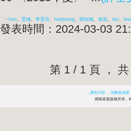
han
、
旻城
、
李旻浩
、
han
jisung
、
韓知城
、
迷孩
、
skz
、
lee
發表時間：2024-03-03 21:
第 1 / 1 頁 
．
廣告刊登
．
消費者保護
網路家庭版權所有、轉載必究 