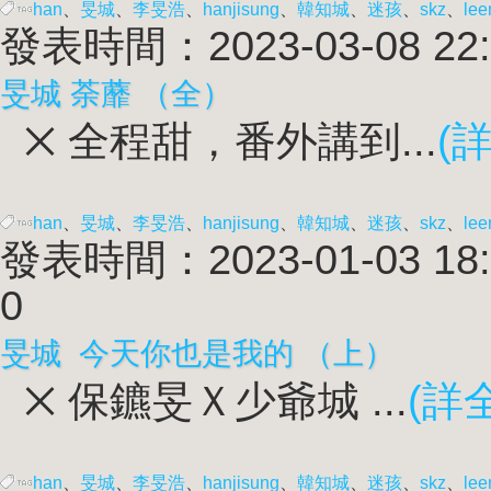
han
、
旻城
、
李旻浩
、
han
jisung
、
韓知城
、
迷孩
、
skz
、
lee
發表時間：2023-03-08 22:
旻城 荼蘼 （全）
྾ 全程甜，番外講到...
(
han
、
旻城
、
李旻浩
、
han
jisung
、
韓知城
、
迷孩
、
skz
、
lee
發表時間：2023-01-03 18:
0
旻城 今天你也是我的 （上）
྾ 保鑣旻Ｘ少爺城 ...
(詳
han
、
旻城
、
李旻浩
、
han
jisung
、
韓知城
、
迷孩
、
skz
、
lee