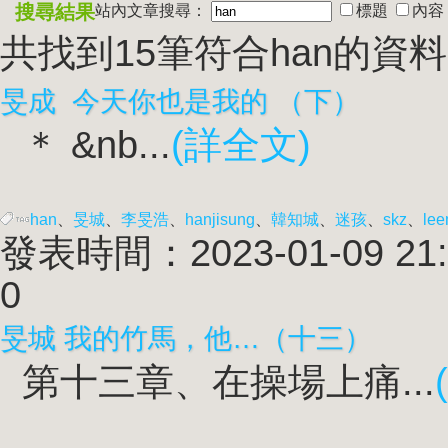
搜尋結果
站內文章搜尋：
標題
內容
共找到15筆符合
han
的資
旻成 今天你也是我的 （下）
＊ &nb...
(詳全文)
han
、
旻城
、
李旻浩
、
han
jisung
、
韓知城
、
迷孩
、
skz
、
lee
發表時間：2023-01-09 21:
0
旻城 我的竹馬，他…（十三）
第十三章、在操場上痛...