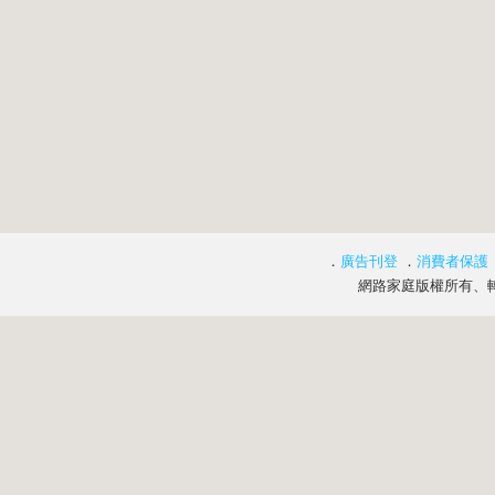
．
廣告刊登
．
消費者保護
網路家庭版權所有、轉載必究 