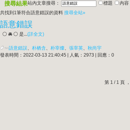
搜尋結果
站內文章搜尋：
標題
內容
共找到1筆符合
語意錯誤
的資料
搜尋全站»
語意錯誤
⚪️ 🚘 ⚪️ 是...
(詳全文)
語意錯誤
、
朴栖含
、
朴宰燦
、
張宰英
、
秋尚宇
發表時間：2022-03-13 21:40:45 | 人氣：2973 | 回應：0
第 1 / 1 