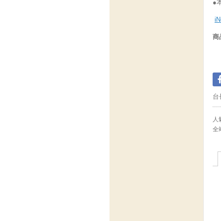
●
i
商
台
人氣
全