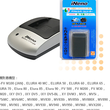
機對應機型：
-FV M100 (JAN)，ELURA 40 MC，ELURA 50，ELURA 60，ELURA 65，
URA 70，Elura 80，Elura 85，Elura 90，FV 500，FV M200，FV M30，
M20，IXY DV3，IXY DV5，IXY DV5-BL，XY DVM3，MV5，MV5i，
V5iMC，MV6iMC，MV800，MV830，MV830i，MV850i，MV880X，MV890
V900，MV901，MV920，MV930，MV940，MV950，MV960，MVX200，