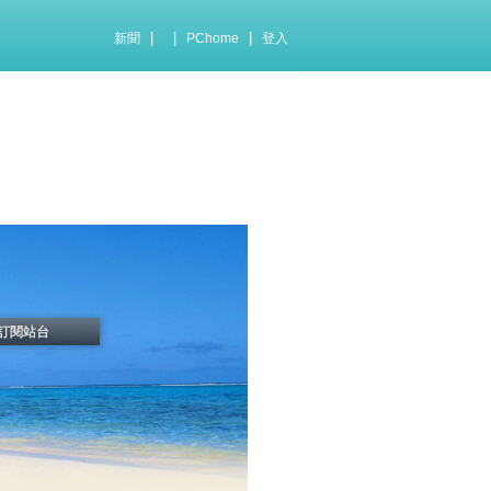
|
|
|
新聞
PChome
登入
訂閱站台