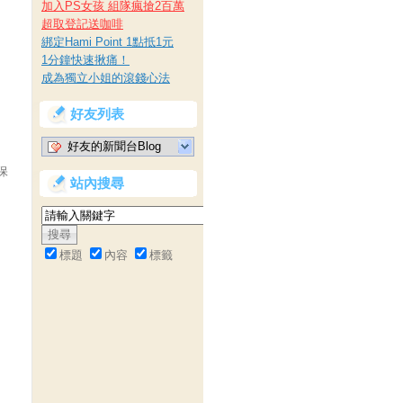
加入PS女孩 組隊瘋搶2百萬
超取登記送咖啡
綁定Hami Point 1點抵1元
1分鐘快速揪痛！
成為獨立小姐的滾錢心法
好友列表
好友的新聞台Blog
保
站內搜尋
標題
內容
標籤