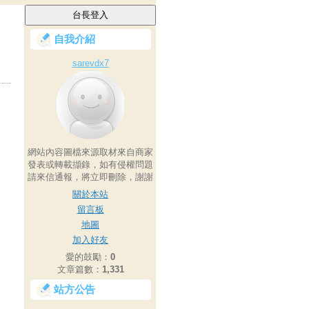
自我介紹
sarevdx7
網站內容圖檔來源取材來自商家
發表或轉載擷錄，如有侵權問題
請來信通報，將立即刪除，謝謝
關於本站
留言板
地圖
加入好友
愛的鼓勵：
0
文章篇數：
1,331
站方公告