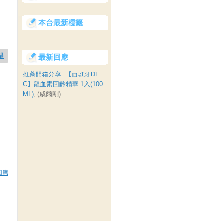
本台最新標籤
舉
最新回應
推薦開箱分享~【西班牙DE
C】龍血素回齡精華 1入(100
ML)
, (威爾剛)
回應