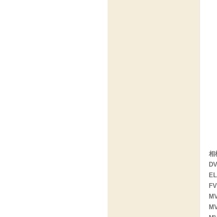
相
DV
EL
FV
M
M