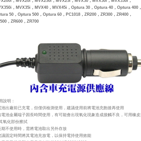
VX200i，MVX20i，MVX250i，MVX25i，MVX30，MVX30i，MVX330i，
X350i，MVX35i，MVX40，MVX45i，Optura 30，Optura 40，Optura 400
tura 50，Optura 500，Optura 60，PC1018，ZR200，ZR300，ZR400，
500，ZR600，ZR700
用說明：
電池出廠前已充電，但僅供檢測使用，建議使用前將電池充飽後再使用
如電池金屬端子因長時間使用，有可能會出現氧化現象造成接觸不良，可用橡皮
其氧化部份擦拭
長期不使用時，需將電池取出另外存放
建議固定時間將其電池充放電，以保持電持使用效能