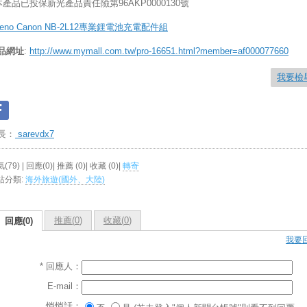
本產品已投保新光產品責任險第96AKP0000130號
Neno Canon NB-2L12專業鋰電池充電配件組
品網址
:
http://www.mymall.com.tw/pro-16651.html?member=af000077660
我要檢
長：
sarevdx7
(79) | 回應(0)| 推薦 (
0
)| 收藏 (
0
)|
轉寄
站分類:
海外旅遊(國外、大陸)
推薦(
0
)
收藏(
0
)
回應(0)
我要
* 回應人：
E-mail：
悄悄話：