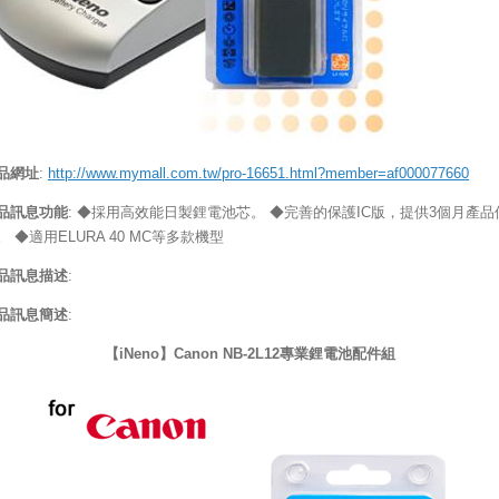
品網址
:
http://www.mymall.com.tw/pro-16651.html?member=af000077660
品訊息功能
: ◆採用高效能日製鋰電池芯。 ◆完善的保護IC版，提供3個月產品
。 ◆適用ELURA 40 MC等多款機型
品訊息描述
:
品訊息簡述
:
【iNeno】Canon NB-2L12專業鋰電池配件組