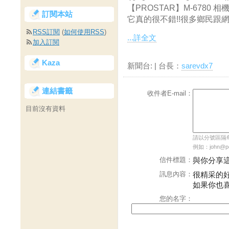
【PROSTAR】M-678
訂閱本站
它真的很不錯!!很多鄉民跟網友
RSS訂閱
(
如何使用RSS
)
...詳全文
加入訂閱
Kaza
新聞台:
| 台長：
sarevdx7
連結書籤
收件者E-mail：
目前沒有資料
請以分號區隔每個
例如：john@pch
信件標題：
與你分享
訊息內容：
很精采的
如果你也
您的名字：