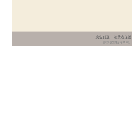
廣告刊登
消費者保護
．
．
網路家庭版權所有、轉載必究