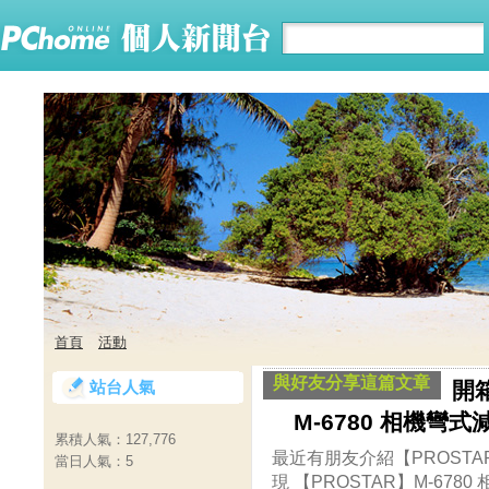
首頁
活動
與好友分享這篇文章
站台人氣
開
M-6780 相機彎
累積人氣：
127,776
最近有朋友介紹【PROSTA
當日人氣：
5
現 【PROSTAR】M-678