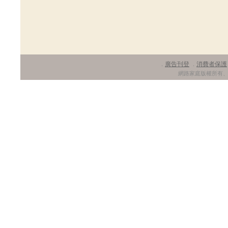
廣告刊登
消費者保護
．
．
網路家庭版權所有、轉載必究