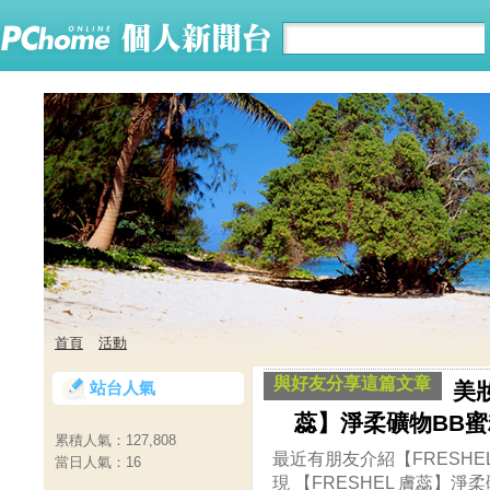
首頁
活動
與好友分享這篇文章
站台人氣
美妝
蕊】淨柔礦物BB蜜粉
累積人氣：
127,808
最近有朋友介紹【FRESHEL
當日人氣：
16
現 【FRESHEL 膚蕊】淨柔