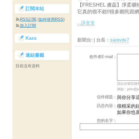
【FRESHEL 膚蕊】淨柔礦
訂閱本站
它真的很不錯!!很多鄉民跟網友
RSS訂閱
(
如何使用RSS
)
...詳全文
加入訂閱
Kaza
新聞台:
| 台長：
sarevdx7
連結書籤
收件者E-mail：
目前沒有資料
請以分號區隔每個
例如：john@pch
信件標題：
與你分享
訊息內容：
很精采的
如果你也
您的名字：