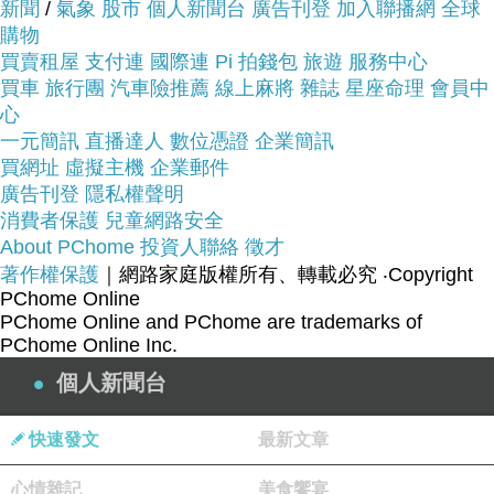
開箱推薦
你一定要來看看蒂巴蕾 Deparee青蘋果香
新聞
/
氣象
股市
個人新聞台
廣告刊登
加入聯播網
全球
購物
氛彈性絲襪~~
買賣租屋
支付連
國際連
Pi 拍錢包
旅遊
服務中心
買車
旅行團
汽車險推薦
線上麻將
雜誌
星座命理
會員中
商品網址:
心
一元簡訊
直播達人
數位憑證
企業簡訊
買網址
虛擬主機
企業郵件
廣告刊登
隱私權聲明
消費者保護
兒童網路安全
雙腿帶著迷人氣息
童裝開箱推薦
About PChome
投資人聯絡
徵才
著作權保護
｜網路家庭版權所有、轉載必究
‧Copyright
PChome Online
PChome Online and PChome are trademarks of
在青蘋果的氣息中萃取芬芳
PChome Online Inc.
個人新聞台
快速發文
最新文章
雙腿的調香 召喚舒緩的靈魂
心情雜記
美食饗宴