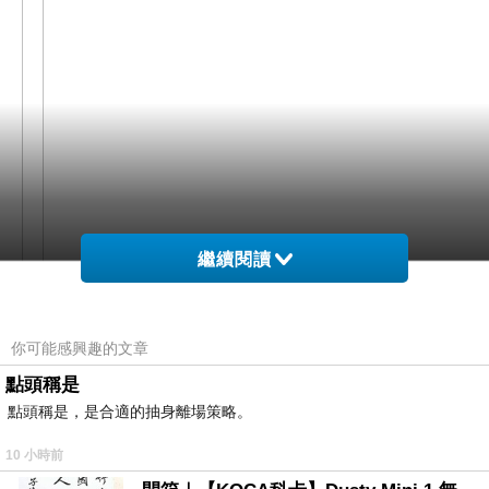
繼續閱讀
網購經驗10多年的我在想蒂巴蕾 Deparee青蘋果香
你可能感興趣的文章
氛彈性絲襪在網路上買應該會比較便宜，
點頭稱是
點頭稱是，是合適的抽身離場策略。
而且24小時都能買，上網慢慢挑選，不用等店家開
10 小時前
這麼方便當然選擇在
門也不用看店員臉色，