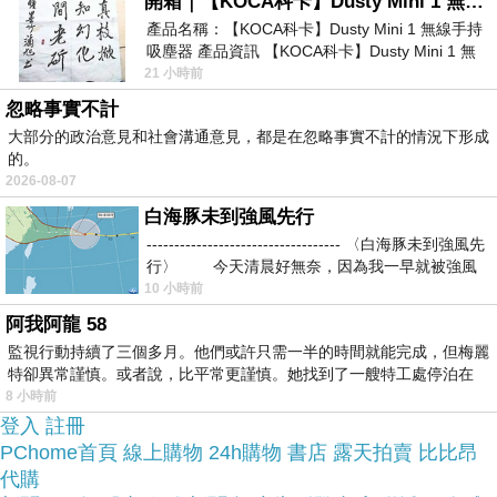
開箱｜【KOCA科卡】Dusty Mini 1 無線手持吸塵器
網路上購買~~
產品名稱：【KOCA科卡】Dusty Mini 1 無線手持
吸塵器 產品資訊 【KOCA科卡】Dusty Mini 1 無
線手持吸塵器評語： 能吸、能吹兼具兩
21 小時前
於是我參考了其他網友蒂巴蕾 Deparee青蘋果香氛
忽略事實不計
彈性絲襪的推薦開箱文及心得分享!
大部分的政治意見和社會溝通意見，都是在忽略事實不計的情況下形成
的。
2026-08-07
上網找了很多蒂巴蕾 Deparee青蘋果香氛彈性絲襪
白海豚未到強風先行
評論跟比價的結果，還有哪裡買最便宜划算，發現
----------------------------------- 〈白海豚未到強風先
它真的很不錯!!
行〉 今天清晨好無奈，因為我一早就被強風
10 小時前
品質有保障又有七天鑑
阿我阿龍 58
而且在網路上購買，
監視行動持續了三個多月。他們或許只需一半的時間就能完成，但梅麗
賞期，不滿意可以退貨也不用擔心買
特卻異常謹慎。或者說，比平常更謹慎。她找到了一艘特工處停泊在
貴!
8 小時前
登入
註冊
PChome首頁
線上購物
24h購物
書店
露天拍賣
比比昂
服務這麼優，當然在網路購物最好啦~~
泳裝/比基尼
代購