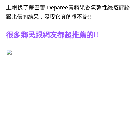
上網找了蒂巴蕾 Deparee青蘋果香氛彈性絲襪評論
跟比價的結果，發現它真的很不錯!!
很多鄉民跟網友都超推薦的!!