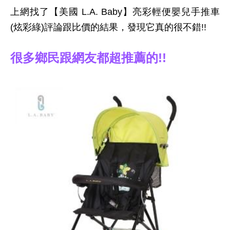
上網找了【美國 L.A. Baby】亮彩輕便嬰兒手推車
(炫彩綠)評論跟比價的結果，發現它真的很不錯!!
很多鄉民跟網友都超推薦的!!