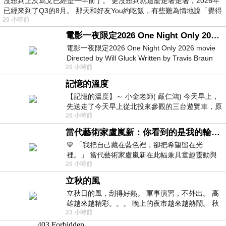
沒想到上次寫文已經是一年前了。 更沒想到就這麼走著走著，2026年
已經來到了Q3的8月。 那天和好友You約吃飯，有些難為情地說「覺得
20 小時前
電影一夜限定2026 One Night Only 2026 movie
電影一夜限定2026 One Night Only 2026 movie
Directed by Will Gluck Written by Travis Braun
20 小時前
Starring Monica Barbaro
記憶的溫度
【記憶的溫度】～ 小金老師( 嚴仁鴻) 今天早上，
先送走了今天早上從北投來參觀的三台遊覽車，原
20 小時前
以為展場已經差不多要安靜下來，卻發
當代藝術家盧嵐新：你看到的是我的輪廓，還是你的故事？——藏在藍色裡的希望與光
💙 「我把自己藏在藍色裡，卻把希望留在光
裡。」 當代藝術家盧嵐新在此幅兼具童趣靈動與
20 小時前
抽象韻味的新作中，用湛藍的羽翼般色塊包覆著
立秋的風
立秋日的風，刮得好熱。 軍事演習，不外出。 高
雄越來越精彩。。。 晚上的夜市越來越熱鬧。 秋
23 小時前
天的風刮得很熱 夜遊消暑熱。。。