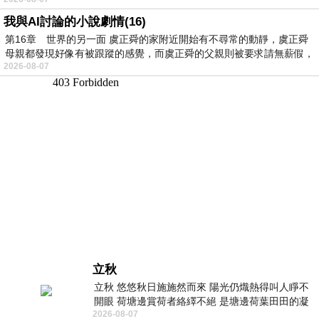
我與AI討論的小說劇情(16)
第16章 世界的另一面 虞正舜的家附近開始有不尋常的動靜，虞正舜
母親都發現好像有被跟蹤的感覺，而虞正舜的父親則被要求請無薪假，
2026-08-07
立秋
立秋 悠悠秋日施施然而來 陽光仍熾熱得叫人睜不
開眼 荷塘邊賞荷者絡繹不絕 是塘邊荷葉田田的凝
2026-08-07
望 風中飄逸的是映日荷花別樣紅