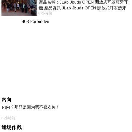
產品名稱：JLab Jbuds OPEN 開放式耳罩藍牙耳
機 產品資訊 JLab Jbuds OPEN 開放式耳罩藍牙
6 小時前
耳機評語：非常有特色，值得喜愛美型工
内向
内向？那只是因为我不喜欢你！
6 小時前
逢場作戲