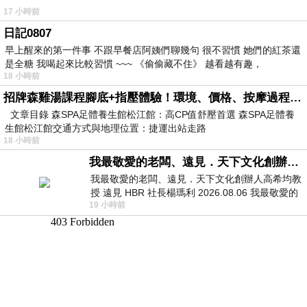
17 小時前
日記0807
早上醒來的第一件事 不跟早餐店阿姨們聊幾句 很不習慣 她們的紅茶還
是全糖 我喝起來比較習慣 ~~~ 《偷偷藏不住》 越看越有趣，
18 小時前
招牌森雞湯課程腳底+指壓體驗！環境、價格、按摩過程全紀錄，森SPA足體養生館松江館最新價格表
文章目錄 森SPA足體養生館松江館：高CP值舒壓首選 森SPA足體養
生館松江館交通方式與地理位置：捷運出站走路
18 小時前
我最敬愛的老闆、遠見．天下文化創辦人高希均教授
我最敬愛的老闆、遠見．天下文化創辦人高希均教
授 遠見 HBR 社長楊瑪利 2026.08.06 我最敬愛的
19 小時前
老闆、遠見．天下文化創辦人高希均教