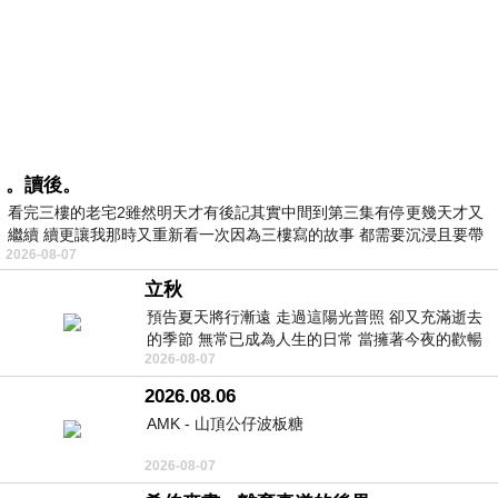
。讀後。
看完三樓的老宅2雖然明天才有後記其實中間到第三集有停更幾天才又
繼續 續更讓我那時又重新看一次因為三樓寫的故事 都需要沉浸且要帶
2026-08-07
有
立秋
預告夏天將行漸遠 走過這陽光普照 卻又充滿逝去
的季節 無常已成為人生的日常 當擁著今夜的歡暢
2026-08-07
舒心 轉眼驟成昨日 而明晨 太陽
2026.08.06
AMK - 山頂公仔波板糖
2026-08-07