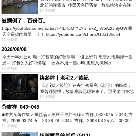
北部的漢堡市 後因天色已昏暗 故臨時決定在漢
11 小時前
堡市吃晚餐和過夜
被擱倒了，百份百。
https://youtube.com/shorts/JT4fLHpMfYE?is=uk2_hVbA2IJnlyGW 唯
天空是你的極限，上！ https://youtube.com/shorts/G3a1Jhcu4
12 小時前
2026/08/08
今天一早到公司 哇~ 打包清的好乾淨啊！ 但上班前 崽崽到現場掃一圈
恩～ 打包的人好可憐喔！ 因為不用一個小時 崽崽又搞到水
13 小時前
柒參肆▎老宅2／後記
《老宅2／後記》在去年初寫完《老宅》的時候，
我曾經覺得，故事應該已經結束了。那座老宅在地
13 小時前
震中倒塌，七個人終於離開那片黑暗，
◎吉祥_043~045
■潘文良著作集＞勵益品＞魚雁千里共今緣＞吉祥_043~045 ▽043_吉
祥。2006.03.24.五 23:38:28 ▽044_吉祥。2006.03.25.六 00:00:
13 小時前
炫麗奪目的蛋糕 (5/11)