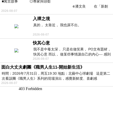
■寓言故事 ◎專家與頭銜
⊕潘文良 在「新創
2026-08-07
之谷」裡——
入禪之境
真的， 太靠近， 我也尿不出。
2026-08-07
快其心意
我不是中毒太深， 只是在做笑果， PO文有題材，
快其心意 而以， 做某些事情讓自己的內心--- 感到
2026-08-07
愉快。
面白大丈夫劇團《職男人生11-開始新生活》
時間：2026年7月31日，周五19:30 地點：北藝中心球劇場 這是第二
次看該團《職男人生》系列的現場演出，感覺新鮮度、喜劇感
2026-08-07