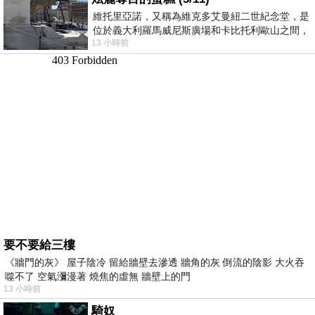
維托里亞諾，又稱為維克多艾曼紐二世紀念堂，是
位於義大利羅馬威尼斯廣場和卡比托利歐山之間，
13 小時前
用以紀念統一義大利統一後的的第一位國
要不要給三樓
《牆門的灰》 屋子陰冷 留給牆壁去滲透 牆角的灰 倒流的陰影 大火吞
噬不了 空氣瀰漫著 燒焦的虛無 牆壁上的門
13 小時前
騎奴