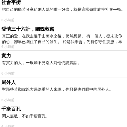
社會平衡
把自己的痛苦分享給別人聽的唯一好處，就是這樣做能維持社會平衡。
6 小時前
愛情三十六計，圍魏救趙
真正的愛，在我走遍千山萬水之後，仍然想起。 有一個人，從未攻你
的心，卻早已圍住了自己的餘生。 於是我學會，先替你守住疲憊，再
6 小時前
實力
有實力的人，一般聽不見別人對他們說實話。
6 小時前
局外人
對那些苦勸你以大局為重的人來說，你只是他們眼中的局外人。
6 小時前
千瘡百孔
閱人無數，不如千瘡百孔。
6 小時前