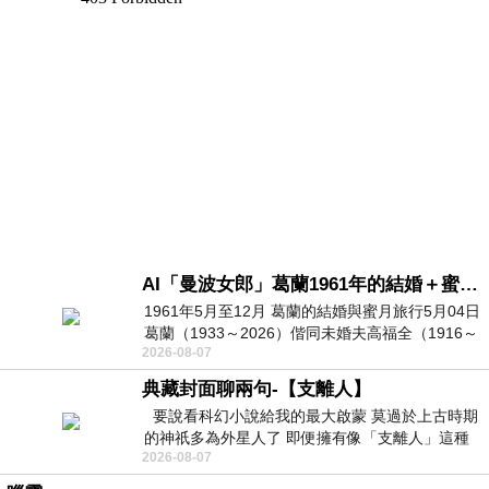
AI「曼波女郎」葛蘭1961年的結婚＋蜜月旅行 #戀上老電影 #葛蘭 #粟子
1961年5月至12月 葛蘭的結婚與蜜月旅行5月04日
葛蘭（1933～2026）偕同未婚夫高福全（1916～
2026-08-07
2004）乘郵輪赴倫敦6月15日於英國倫敦St.S
典藏封面聊兩句-【支離人】
要說看科幻小說給我的最大啟蒙 莫過於上古時期
的神祇多為外星人了 即便擁有像「支離人」這種
2026-08-07
驚世駭俗的神通法門 也未必讀