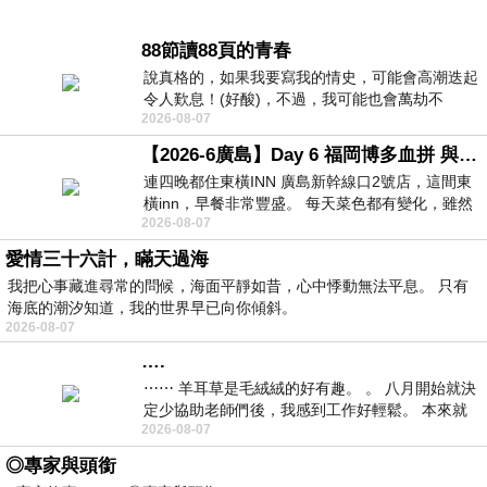
88節讀88頁的青春
說真格的，如果我要寫我的情史，可能會高潮迭起
令人歎息！(好酸)，不過，我可能也會萬劫不
2026-08-07
復...，每天跪鍵盤還是被判了花心的罪
【2026-6廣島】Day 6 福岡博多血拼 與機場接送少年司機深夜對談
連四晚都住東橫INN 廣島新幹線口2號店，這間東
橫inn，早餐非常豐盛。 每天菜色都有變化，雖然
2026-08-07
看到工作人員拿出料理包加熱，但
愛情三十六計，瞞天過海
我把心事藏進尋常的問候，海面平靜如昔，心中悸動無法平息。 只有
海底的潮汐知道，我的世界早已向你傾斜。
2026-08-07
….
⋯⋯ 羊耳草是毛絨絨的好有趣。 。 八月開始就決
定少協助老師們後，我感到工作好輕鬆。 本來就
2026-08-07
不是我的工作啊。 真
◎專家與頭銜