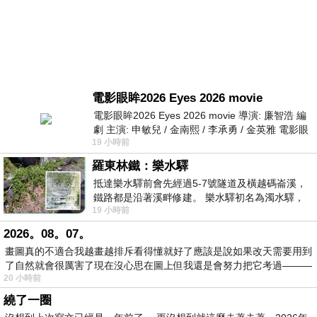
電影眼眸2026 Eyes 2026 movie
電影眼眸2026 Eyes 2026 movie 導演: 廉智浩 編
劇 主演: 申敏兒 / 金南熙 / 李承勇 / 金英雅 電影眼
19 小時前
眸2026描述攝影師徐珍因遺
羅東林鐵：樂水驛
抵達樂水驛前會先經過5-7號隧道及橫越碼崙溪，
鐵路都是沿著溪畔修建。 樂水驛初名為濁水驛，
19 小時前
但因與臺鐵集集線車站同名，於1953
2026。08。07。
畫圖真的不適合我越畫越排斥看得懂就好了應該是說如果改天需要用到
了自然就會很厲害了現在沒心思在圖上但我還是會努力把它考過———
20 小時前
繞了一圈