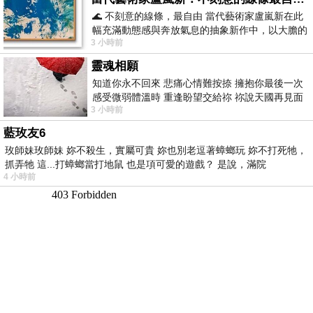
🌊 不刻意的線條，最自由 當代藝術家盧嵐新在此
幅充滿動態感與奔放氣息的抽象新作中，以大膽的
3 小時前
藍色顏料在白色畫布上揮灑、壓印與流淌
靈魂相願
知道你永不回來 悲痛心情難按捺 擁抱你最後一次
感受微弱體溫時 重逢盼望交給祢 祢說天國再見面
3 小時前
此刻忍淚說別離 他日靈魂再
藍玫友6
玫師妹玫師妹 妳不殺生，實屬可貴 妳也別老逗著蟑螂玩 妳不打死牠，
抓弄牠 這...打蟑螂當打地鼠 也是項可愛的遊戲？ 是說，滿院
4 小時前