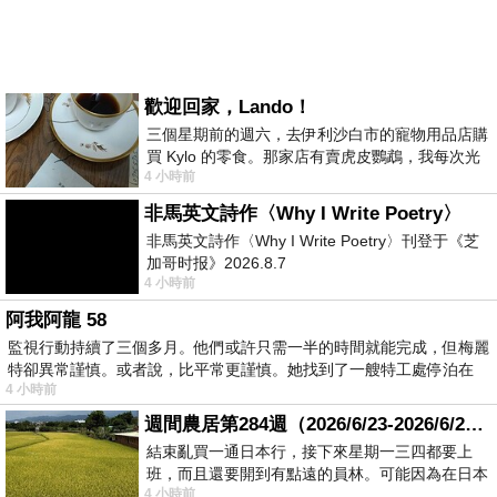
歡迎回家，Lando！
三個星期前的週六，去伊利沙白市的寵物用品店購
買 Kylo 的零食。那家店有賣虎皮鸚鵡，我每次光
4 小時前
顧都會去看一下。他們偶爾會引進 C
非馬英文詩作〈Why I Write Poetry〉
非馬英文詩作〈Why I Write Poetry〉刊登于《芝
加哥时报》2026.8.7
4 小時前
阿我阿龍 58
監視行動持續了三個多月。他們或許只需一半的時間就能完成，但梅麗
特卻異常謹慎。或者說，比平常更謹慎。她找到了一艘特工處停泊在
4 小時前
週間農居第284週（2026/6/23-2026/6/24) 夏至 金黃稻浪洋溢豐收喜悅
結束亂買一通日本行，接下來星期一三四都要上
班，而且還要開到有點遠的員林。可能因為在日本
4 小時前
花不少錢，星期一出門上班時，心裡沒有一