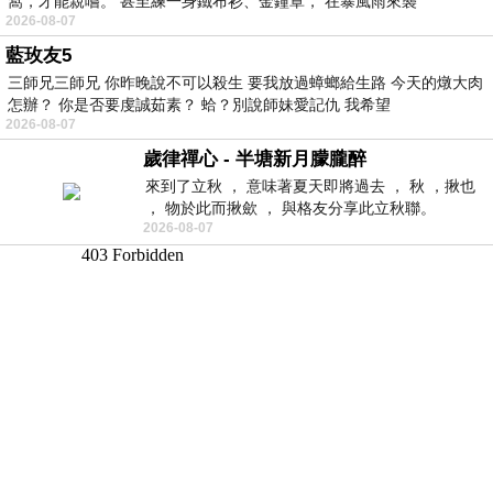
窩，才能親嚐。 甚至練一身鐵布衫、金鐘罩， 在暴風雨來襲
2026-08-07
藍玫友5
三師兄三師兄 你昨晚說不可以殺生 要我放過蟑螂給生路 今天的燉大肉
怎辦？ 你是否要虔誠茹素？ 蛤？別說師妹愛記仇 我希望
2026-08-07
歲律禪心 - 半塘新月朦朧醉
來到了立秋 ， 意味著夏天即將過去 ， 秋 ，揪也
， 物於此而揪歛 ， 與格友分享此立秋聯。
2026-08-07