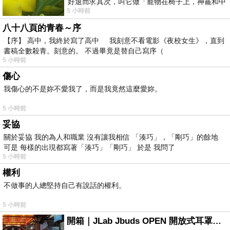
好退而求其次，叫它做「寵物在椅子上，神龕和中
5 小時前
年人臉孔」的畫了。 六月底
八十八頁的青春～序
【序】 高中，我終於寫了高中 我刻意不看電影《夜校女生》，直到
書稿全數殺青。刻意的。 不過畢竟是替自己寫序（
5 小時前
傷心
我傷心的不是妳不愛我了，而是我竟然這麼愛妳。
5 小時前
妥協
關於妥協 我的為人和職業 沒有讓我相信 「湊巧」，「剛巧」的餘地
可是 每樣的出現都寫著「湊巧」「剛巧」 於是 我問了
5 小時前
權利
不做事的人總堅持自己有說話的權利。
5 小時前
開箱｜JLab Jbuds OPEN 開放式耳罩藍牙耳機 - 設計美學，輕巧、透氣、環境音全物理達成！