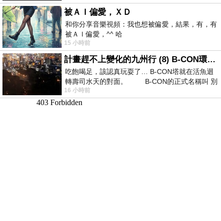
被ＡＩ偏愛，ＸＤ
和你分享音樂視頻：我也想被偏愛，結果，有，有
被ＡＩ偏愛，^^ 哈
15 小時前
計畫趕不上變化的九州行 (8) B-CON環球塔
吃飽喝足，該認真玩耍了… B-CON塔就在活魚迴
轉壽司水天的對面。 B-CON的正式名稱叫 別
16 小時前