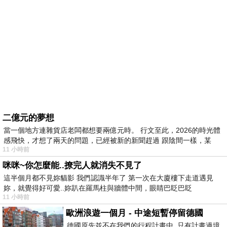
二億元的夢想
當一個地方連雜貨店老闆都想要兩億元時。 行文至此，2026的時光體
感飛快，才想了兩天的問題，已經被新的新聞趕過 跟陰間一樣，某
11 小時前
咪咪~你怎麼能..撩完人就消失不見了
這半個月都不見妳貓影 我們認識半年了 第一次在大廈樓下走道遇見
妳，就覺得好可愛..妳趴在羅馬柱與牆體中間，眼睛巴眨巴眨
11 小時前
歐洲浪遊一個月 - 中途短暫停留德國
德國原先並不在我們的行程計畫中 只有計畫過境