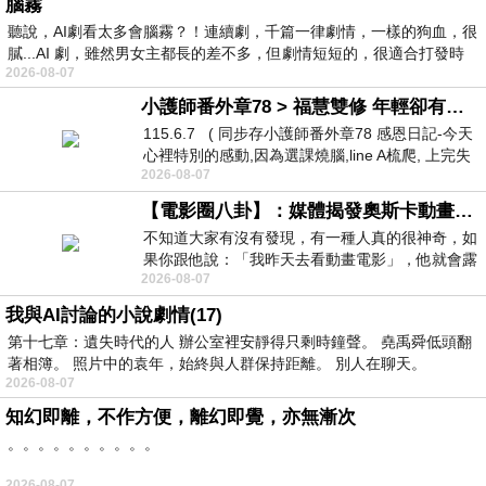
腦霧
聽說，AI劇看太多會腦霧？！連續劇，千篇一律劇情，一樣的狗血，很
膩...AI 劇，雖然男女主都長的差不多，但劇情短短的，很適合打發時
2026-08-07
小護師番外章78 > 福慧雙修 年輕卻有個老靈魂 ㄑ金剛經〉podcast
115.6.7 ( 同步存小護師番外章78 感恩日記-今天
心裡特別的感動,因為選課燒腦,line A梳爬, 上完失
2026-08-07
智課的她,特來傾
【電影圈八卦】：媒體揭發奧斯卡動畫項目投票醜聞！好萊塢為什麼看不起動畫電影？
不知道大家有沒有發現，有一種人真的很神奇，如
果你跟他說：「我昨天去看動畫電影」，他就會露
2026-08-07
出一種慈祥的微笑，然後問你是不是陪小
我與AI討論的小說劇情(17)
第十七章：遺失時代的人 辦公室裡安靜得只剩時鐘聲。 堯禹舜低頭翻
著相簿。 照片中的袁年，始終與人群保持距離。 別人在聊天。
2026-08-07
知幻即離，不作方便，離幻即覺，亦無漸次
。。。。。。。。。。
2026-08-07