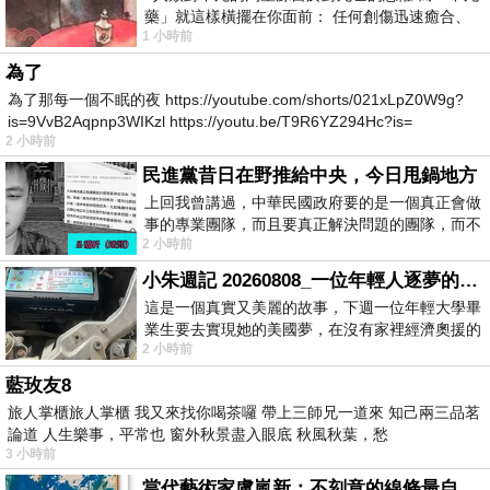
藥」就這樣橫擺在你面前： 任何創傷迅速癒合、
1 小時前
停止衰老、痛覺消失…堪
為了
為了那每一個不眠的夜 https://youtube.com/shorts/021xLpZ0W9g?
is=9VvB2Aqpnp3WIKzl https://youtu.be/T9R6YZ294Hc?is=
2 小時前
民進黨昔日在野推給中央，今日甩鍋地方
上回我曾講過，中華民國政府要的是一個真正會做
事的專業團隊，而且要真正解決問題的團隊，而不
2 小時前
是只會到處甩鍋的雙標團隊，最近民進黨
小朱週記 20260808_一位年輕人逐夢的真實故事
這是一個真實又美麗的故事，下週一位年輕大學畢
業生要去實現她的美國夢，在沒有家裡經濟奧援的
2 小時前
情況下，靠著自我努力工作累積出國基
藍玫友8
旅人掌櫃旅人掌櫃 我又來找你喝茶囉 帶上三師兄一道來 知己兩三品茗
論道 人生樂事，平常也 窗外秋景盡入眼底 秋風秋葉，愁
3 小時前
當代藝術家盧嵐新：不刻意的線條最自由，讓色彩流動、筆觸自己說話