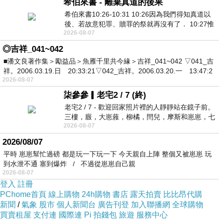
希伯來書 - 離棄真道的後果
希伯來書10:26-10:31 10:26因為我們得知真道以
後、若故意犯罪、贖罪的祭就再沒有了． 10:27惟
2026-08-07
有戰懼等候審判和那燒滅眾敵人的烈火
◎吉祥_041~042
■潘文良著作集＞勵益品＞魚雁千里共今緣＞吉祥_041~042 ▽041_吉
祥。2006.03.19.日 20:33:21▽042_吉祥。2006.03.20.一 13:47:2
2026-08-07
柒參參▎老宅2 / 7 (終)
老宅2 / 7 - 歡迎回家照片裡的人靜靜站在鏡子前。
三樓，廄，大崽蕥，柳橘，閆兒，摩斯和崽崽，七
2026-08-07
個人整整齊齊地站在鏡框之外，如同
2026/08/07
平時 崽崽幫忙過磅 都是玩一下玩一下 今天親自上陣 整個又被崽崽 玩
到水泄不通 塞到爆炸 / 不過從崽崽自己親
2026-08-07
登入
註冊
PChome首頁
線上購物
24h購物
書店
露天拍賣
比比昂代購
新聞
/
氣象
股市
個人新聞台
廣告刊登
加入聯播網
全球購物
買賣租屋
支付連
國際連
Pi 拍錢包
旅遊
服務中心