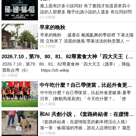
脆上面有許多小說同好 有了脆我才知道原來寫小
說的人那麼多 幾乎比讀小說的人還多 有位同好問
14 小時前
了一個問題 她說為什麼高中文學獎的
早來的晚秋
早來的晚秋 盛暑在 颱風亂舞的季節裡 下著太陽
雨 立秋來了 清晨的微風 帶著淡淡的秋意襲人 一
15 小時前
下子 又被赤
2026.7.10，第79、80、81、82尊素食大神「四大天王（護界）」降臨寶島台灣（6）
2026.7.10，第79、80、81、82尊素食神「四大天王（護界）」降臨
寶島台灣（6） https://zh.wikip
15 小時前
中午吃什麼？自己帶便當，比起外食更健康-夏季日常。(舞動馬尾廚房)
中午吃什麼？自己帶便當，比起外食更健康-夏季
日常。(舞動馬尾廚房) 「今天吃什麼？」 「便
15 小時前
當？麵？還是炒飯？」 每天都在選擇
和AI 共創小說，《套路終結者：在虛情假意的劇本裡活出人格》
《套路終結者：在虛情假意的劇本裡活出人格》
第一章：修羅場的序曲，誰在人設裡狂歡？ 麗思
15 小時前
卡爾頓酒店的總統套房內，燈光昏