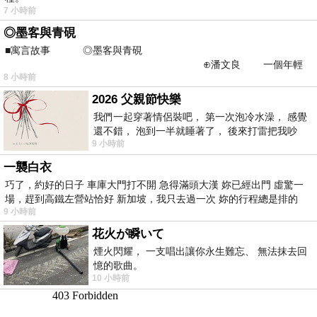
7 小時前
◎墨客與青硯
■寓言故事 ◎墨客與青硯
⊕潘文良 一個年輕
8 小時前
的墨客，在京城的古玩肆裡
2026 父親節快樂
我們一起穿著情侶裝吧， 第一次泡冷水澡， 感覺
還不錯， 泡到一半就睡著了， 後來打雷把我吵
9 小時前
醒， 手
一襲白衣
巧了，約好的日子 車庫大門打不開 急得滿頭大漢 妳已經出門 虛驚一
場，趕到高鐵左營站恰好 新加坡，我只去過一次 妳的行程總是排的
9 小時前
花火が瞬いて
煙火閃耀， 一支唱出讓你永生難忘、 無法抹去回
憶的歌曲。
10 小時前