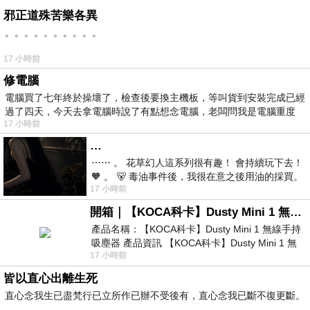
邪正道殊苦樂各異
。。。。。。。。。。
17 小時前
修電腦
電腦買了七年終於操壞了，檢查後要換主機板，等叫貨到安裝完成已經
過了四天，今天去拿電腦時說了有點想念電腦，老闆問我是電腦重度
17 小時前
…
⋯⋯ 。 花草幻人這系列很有趣！ 會持續玩下去！
🧡 。 🐻 毒油事件後，我很在意之後用油的採買。
17 小時前
前天購買了我之前就很愛
開箱｜【KOCA科卡】Dusty Mini 1 無線手持吸塵器
產品名稱：【KOCA科卡】Dusty Mini 1 無線手持
吸塵器 產品資訊 【KOCA科卡】Dusty Mini 1 無
17 小時前
線手持吸塵器評語： 能吸、能吹兼具兩
皆以直心出離生死
直心念我生已盡梵行已立所作已辦不受後有，直心念我已斷不復更斷。