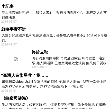
小記事
早上禱告完翻聖經 加拉太書2 與福音的真理不合 就在眾人面前
對磯法說
2026-08-07
忽略事實不計
大部分的政治意見和社會溝通意見，都是在忽略事實不計的情況下形成
的。
2026-08-07
終於立秋
可有海豚白白靠攏 再次遙迢氣旋 可再饒過一遍窮
弱 雖人間活動 已達文明極致之浪費 但又何干質樸
2026-08-07
者 只能白白陪葬
*臺灣人造衛星救了我……
趙德恕(Zoldos Ur.)神父還活著的時候: 他怕見太陽光 我有一次去上趙
德恕神父研究所的課程， 趙神父把窗簾放下， 他說:陽
2026-08-07
《蜂蜜與漣漪》
生活的苦悶之處，必有其蜂蜜。 你說要學習蜜獾，毫不畏懼地 直搗蜂