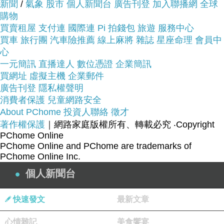
新聞
/
氣象
股市
個人新聞台
廣告刊登
加入聯播網
全球
購物
買賣租屋
支付連
國際連
Pi 拍錢包
旅遊
服務中心
買車
旅行團
汽車險推薦
線上麻將
雜誌
星座命理
會員中
心
品號：1548073
一元簡訊
直播達人
數位憑證
企業簡訊
買網址
虛擬主機
企業郵件
廣告刊登
隱私權聲明
★12SS 新品
消費者保護
兒童網路安全
About PChome
投資人聯絡
徵才
★卯釘搭配泰勒字花紋
著作權保護
｜網路家庭版權所有、轉載必究
‧Copyright
★簡約大方
PChome Online
PChome Online and PChome are trademarks of
PChome Online Inc.
個人新聞台
快速發文
最新文章
心情雜記
美食饗宴