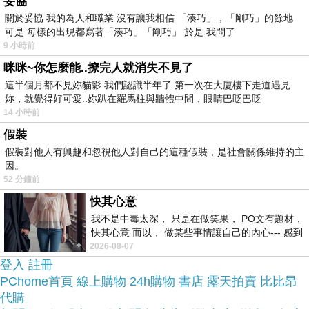
妥協
關於妥協 我的為人和職業 沒有讓我相信 「湊巧」，「剛巧」的餘地
上網找了很多【FORNARINA】泰勒字花紋斜背包
可是 每樣的出現都寫著「湊巧」「剛巧」 於是 我問了
(黑色)評論跟比價的結果，還有哪裡買最便宜划算，
9 小時前
發現它真的很不錯!!
咪咪~你怎麼能..撩完人就消失不見了
這半個月都不見妳貓影 我們認識半年了 第一次在大廈樓下走道遇見
妳，就覺得好可愛..妳趴在羅馬柱與牆體中間，眼睛巴眨巴眨
品質有保障又有七天鑑
而且在網路上購買，
14 小時前
賞期，不滿意可以退貨也不用擔心買
假裝
貴!
假裝對他人有興趣和忽視他人對自己的這種假裝，是社會關係維持的主
因。
52 分鐘前
服務這麼優，當然在網路購物最好啦~~
你一定要來
快其心意
看看【FORNARINA】泰勒字花紋斜背包(黑色)~~
我不是中毒太深， 只是在做笑果， PO文有題材，
快其心意 而以， 做某些事情讓自己的內心--- 感到
愉快。
2026-08-07
商品網址:
登入
註冊
PChome首頁
線上購物
24h購物
書店
露天拍賣
比比昂
代購