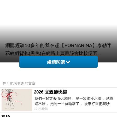
網購經驗10多年的我在想【FORNARINA】泰勒字
花紋斜背包(黑色)在網路上買應該會比較便宜，
繼續閱讀
而且24小時都能買，上網慢慢挑選，不用等店家開
這麼方便當然選擇在
門也不用看店員臉色，
你可能感興趣的文章
網路上購買~~
2026 父親節快樂
我們一起穿著情侶裝吧， 第一次泡冷水澡， 感覺
於是我參考了其他網友【FORNARINA】泰勒字花
還不錯， 泡到一半就睡著了， 後來打雷把我吵
紋斜背包(黑色)的推薦開箱文及心得分享!
醒， 手
12 小時前