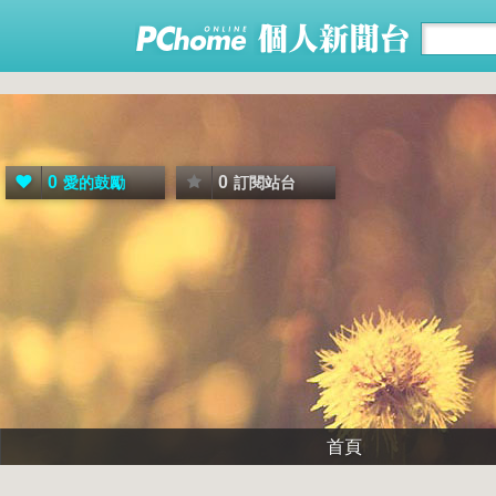
0
0
愛的鼓勵
訂閱站台
首頁