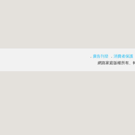
．
廣告刊登
．
消費者保護
網路家庭版權所有、轉載必究 