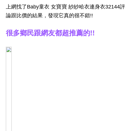
上網找了Baby童衣 女寶寶 紗紗哈衣連身衣32144評
論跟比價的結果，發現它真的很不錯!!
很多鄉民跟網友都超推薦的!!