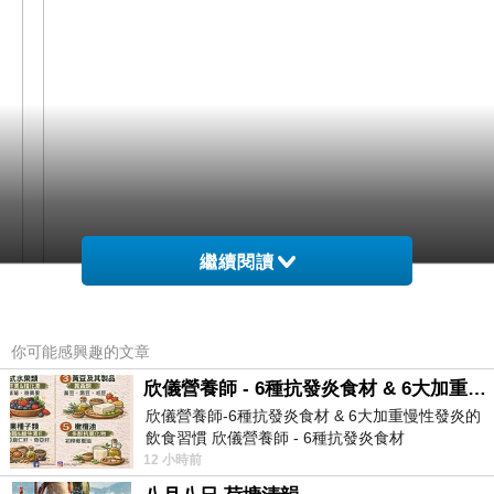
繼續閱讀
網購經驗10多年的我在想Baby童衣 女寶寶 紗紗哈
你可能感興趣的文章
衣連身衣32144在網路上買應該會比較便宜，
欣儀營養師 - 6種抗發炎食材 & 6大加重慢性發炎的飲食習慣
欣儀營養師-6種抗發炎食材 & 6大加重慢性發炎的
飲食習慣 欣儀營養師 - 6種抗發炎食材
而且24小時都能買，上網慢慢挑選，不用等店家開
https://www.facebook.com/photo/?fbid=147
12 小時前
這麼方便當然選擇在
門也不用看店員臉色，