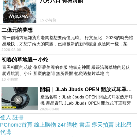
八月八日 荷塘清韻
網路上購買~~
15 小時前
於是我參考了其他網友Baby童衣 女寶寶 紗紗哈衣
二億元的夢想
連身衣32144的推薦開箱文及心得分享!
當一個地方連雜貨店老闆都想要兩億元時。 行文至此，2026的時光體
感飛快，才想了兩天的問題，已經被新的新聞趕過 跟陰間一樣，某
2026-08-08
上網找了很多Baby童衣 女寶寶 紗紗哈衣連身衣
初春的草地遇ㄧ小蛇
32144評論跟比價的結果，還有哪裡買最便宜划
青黑相間的花紋 像穿著美麗的春服 牠氣定神閒 緩緩沿著草地的起伏
算，發現它真的很不錯!!
爬過坑洞、小丘 那麼的悠閒 無所畏懼 牠爬過整片草地 向
10 小時前
品質有保障又有七天鑑
開箱｜JLab Jbuds OPEN 開放式耳罩藍牙耳機 - 設計美學，輕巧、透氣、環境音全物理達成！
而且在網路上購買，
產品名稱：JLab Jbuds OPEN 開放式耳罩藍牙耳
賞期，不滿意可以退貨也不用擔心買
機 產品資訊 JLab Jbuds OPEN 開放式耳罩藍牙
貴!
耳機評語：非常有特色，值得喜愛美型工
2026-08-08
登入
註冊
PChome首頁
線上購物
24h購物
書店
露天拍賣
比比昂
服務這麼優，當然在網路購物最好啦~~
你一定要來
代購