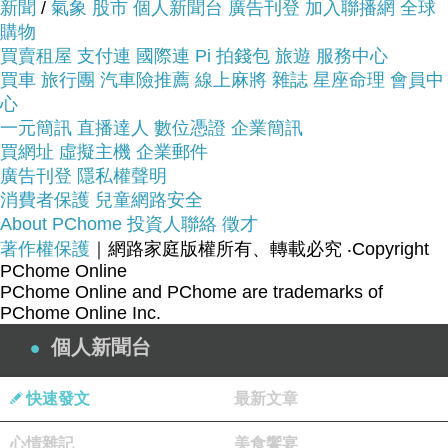
看看Baby童衣 女寶寶 紗紗哈衣連身衣32144~~
新聞
/
氣象
股市
個人新聞台
廣告刊登
加入聯播網
全球
購物
買賣租屋
商品網址:
支付連
國際連
Pi 拍錢包
旅遊
服務中心
熱賣牛仔休閒服飾
買車
旅行團
汽車險推薦
線上麻將
雜誌
星座命理
會員中
心
一元簡訊
直播達人
數位憑證
企業簡訊
買網址
虛擬主機
企業郵件
廣告刊登
隱私權聲明
消費者保護
兒童網路安全
尺碼：70.80.90碼
About PChome
投資人聯絡
徵才
著作權保護
｜網路家庭版權所有、轉載必究
‧Copyright
PChome Online
PChome Online and PChome are trademarks of
顏色： 淡粉
PChome Online Inc.
個人新聞台
快速發文
最新文章
女寶寶超可愛大蝴蝶結設計包屁裙
心情雜記
美食饗宴