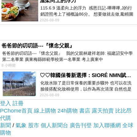
溫柔向上的浮力
網路上購買~~
115.6.9 溫柔向上的浮力 感恩日記-嗶嗶嗶,J的行
銷證照考上了補概論86分。 想要做就去做,勵精圖
治大成功,也是表法,堅持和努力
2026-08-09
於是我參考了其他網友TRAVELON 掛式盥洗化妝包
(豹紋)的推薦開箱文及心得分享!
爸爸節的叨叨語---『懷念父親』
上網找了很多TRAVELON 掛式盥洗化妝包(豹紋)評
爸爸節的叨叨語---『懷念父親』 我的父親林建祥老師: 福建詔安中學
第二名畢業 廣東梅縣師範學校第一名畢業 考上廣東中
論跟比價的結果，還有哪裡買最便宜划算，發現它
8 小時前
真的很不錯!!
♡♡韓國保養新選擇：SIORÉ NMN賦活泡泡化妝水♡♡
化妝水除了是日常保養的重要步驟外 也可以在洗
客廳家具/沙發推薦哪裡便宜
臉後搭配化妝棉使用，以作為再次清潔 自然也是
而且在網路上購買，
我的保養必備品項 不過，我對於化妝
2026-08-09
品質有保障又有七天鑑賞期，不滿意可
登入
註冊
以退貨也不用擔心買貴!
PChome首頁
線上購物
24h購物
書店
露天拍賣
比比昂
代購
新聞
/
氣象
股市
個人新聞台
廣告刊登
加入聯播網
全球
服務這麼優，當然在網路購物最好啦~~
你一定要來
購物