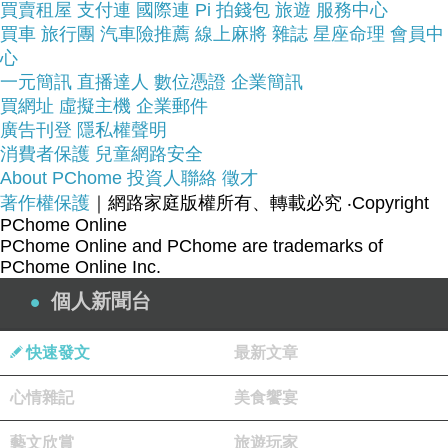
看看TRAVELON 掛式盥洗化妝包(豹紋)~~
買賣租屋
支付連
國際連
Pi 拍錢包
旅遊
服務中心
買車
旅行團
汽車險推薦
線上麻將
雜誌
星座命理
會員中
心
商品網址:
一元簡訊
直播達人
數位憑證
企業簡訊
買網址
虛擬主機
企業郵件
廣告刊登
東妮寢飾哪裡買/便宜分享
隱私權聲明
消費者保護
兒童網路安全
About PChome
投資人聯絡
徵才
著作權保護
｜網路家庭版權所有、轉載必究
‧Copyright
美國專業旅遊配件
PChome Online
PChome Online and PChome are trademarks of
PChome Online Inc.
個人新聞台
拉鍊式隔層x2
快速發文
最新文章
心情雜記
美食饗宴
鬆緊繩分隔x4
藝文欣賞
旅遊玩家