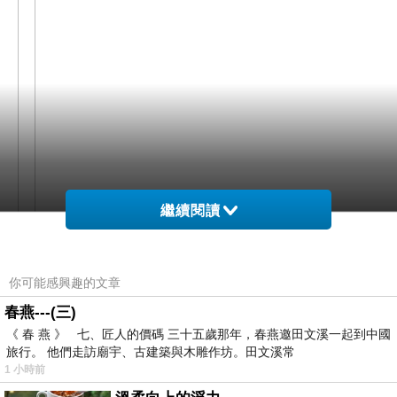
繼續閱讀
網購經驗10多年的我在想TRAVELON 掛式盥洗化
你可能感興趣的文章
妝包(豹紋)在網路上買應該會比較便宜，
春燕---(三)
《 春 燕 》 七、匠人的價碼 三十五歲那年，春燕邀田文溪一起到中國
旅行。 他們走訪廟宇、古建築與木雕作坊。田文溪常
而且24小時都能買，上網慢慢挑選，不用等店家開
1 小時前
這麼方便當然選擇在
門也不用看店員臉色，