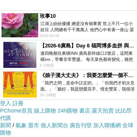
買應該會比較便宜，
玫事10
江湖上紛紛擾擾 總是沒有個事實 世上不只一位小
而且24小時都能買，上網慢慢挑選，不用等店家開
娃兒 人間總有千千萬萬人 他們心中有著一座山 梁
這麼方便當然選擇在
門也不用看店員臉色，
山佛山泰華衡恆嵩 一山之高
2026-08-06
網路上購買~~
【2026-6廣島】Day 6 福岡博多血拼 與機場接送少年司機深夜對談
連四晚都住東橫INN 廣島新幹線口2號店，這間東
橫inn，早餐非常豐盛。 每天菜色都有變化，雖然
於是我參考了其他網友ILG鑽-頂級八心八箭鑽石耳
看到工作人員拿出料理包加熱，但
6 小時前
環-永恆藏心款-ER042 紀念日生日禮物的推薦開箱
《娘子漢大丈夫》：我要怎麼愛一個不存在的人？
文及心得分享!
「我們之間，是命中註定的。」「但我們才初次見
面。」「聽好，我是戀愛高手、情史豐富，我很清
楚這種感覺，你我之間的那種感覺，現
16 小時前
襪子眼鏡穿搭配件分享
上網找了很多ILG鑽-頂級八
登入
註冊
心八箭鑽石耳環-永恆藏心款-ER042 紀念日生日禮
PChome首頁
線上購物
24h購物
書店
露天拍賣
比比昂
物評論跟比價的結果，還有哪裡買最便宜划算，發
代購
新聞
/
氣象
股市
個人新聞台
廣告刊登
加入聯播網
全球
現它真的很不錯!!
購物