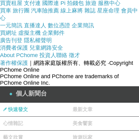
買賣租屋
支付連
國際連
Pi 拍錢包
旅遊
服務中心
品質有保障
流行女裝推薦
而且在網路上購買，
買車
旅行團
汽車險推薦
線上麻將
雜誌
星座命理
會員中
又有七天鑑賞期，不滿意可以退貨也不
心
一元簡訊
直播達人
數位憑證
企業簡訊
用擔心買貴!
買網址
虛擬主機
企業郵件
廣告刊登
隱私權聲明
服務這麼優，當然在網路購物最好啦~~
你一定要來
消費者保護
兒童網路安全
About PChome
投資人聯絡
徵才
看看ILG鑽-頂級八心八箭鑽石耳環-永恆藏心款-
著作權保護
｜網路家庭版權所有、轉載必究
‧Copyright
ER042 紀念日生日禮物~~
PChome Online
PChome Online and PChome are trademarks of
PChome Online Inc.
商品網址:
個人新聞台
快速發文
最新文章
心情雜記
美食饗宴
藝文欣賞
旅遊玩家