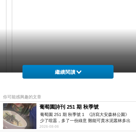
繼續閱讀
你可能感興趣的文章
葡萄園詩刊 251 期 秋季號
葡萄園 251 期 秋季號 1 《詩寫大安森林公園》
少了喧囂，多了一份綠意 難能可貴水泥叢林多出
網購經驗10多年的我在想ILG鑽-頂級八心八箭鑽石
一
2026-08-06
耳環-永恆藏心款-ER042 紀念日生日禮物在網路上