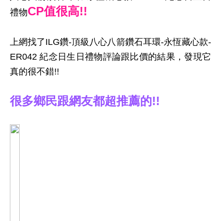
CP值很高!!
禮物
上網找了ILG鑽-頂級八心八箭鑽石耳環-永恆藏心款-
ER042 紀念日生日禮物評論跟比價的結果，發現它
真的很不錯!!
很多鄉民跟網友都超推薦的!!