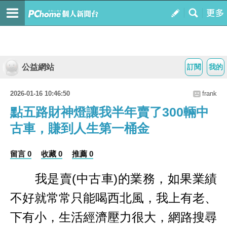
公益網站
訂閱
我的
2026-01-16 10:46:50
frank
點五路財神燈讓我半年賣了300輛中
古車，賺到人生第一桶金
留言 0
收藏 0
推薦 0
我是賣(中古車)的業務，如果業績
不好就常常只能喝西北風，我上有老、
下有小，生活經濟壓力很大，網路搜尋