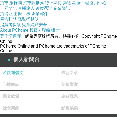
買車
旅行團
汽車險推薦
線上麻將
雜誌
星座命理
會員中心
一元簡訊
直播達人
數位憑證
企業簡訊
買網址
虛擬主機
企業郵件
廣告刊登
隱私權聲明
消費者保護
兒童網路安全
About PChome
投資人聯絡
徵才
著作權保護
｜網路家庭版權所有、轉載必究
‧Copyright PChome
Online
PChome Online and PChome are trademarks of PChome
Online Inc.
個人新聞台
快速發文
最新文章
心情雜記
美食饗宴
藝文欣賞
旅遊玩家
社會萬象
影視娛樂