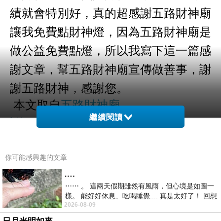
績就會特別好，真的超感謝五路財神廟
讓我免費點財神燈，因為五路財神廟是
做公益免費點燈，所以我寫下這一篇感
謝文章，幫五路財神廟宣傳做善事，謝
謝五路財神，感謝您。
本文取自
五路財神廟
繼續閱讀
https://money.t2t.com.tw
你可能感興趣的文章
….
免費點財神燈，讓我買房買車賺大錢
上一篇：
⋯⋯ 。 這兩天假期雖然有風雨，但心境是如圖一
樣。 能好好休息、吃喝睡覺.... 真是太好了！ 回想
2026-08-09
起來，以前根本就很難有這