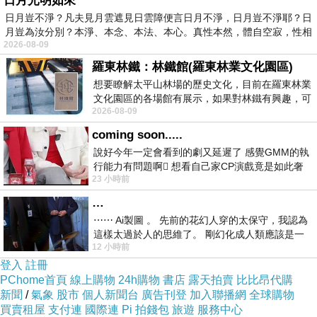
日月光明如來
日月豈不淨？凡夫見月雲遮見日雲障便言日月不淨，日月豈不淨耶？日
月豈為汝分別？本淨、本念、本法、本心。真性本然，體自空寂，性相
2026-08-09
羅東林鐵：林鐵館(羅東林業文化園區)
想要瞭解太平山林場的歷史文化，目前在羅東林業
文化園區的各場館有展示，如果對林鐵有興趣，可
2026-08-09
以到林鐵館。 這裡展示從山下
coming soon.....
說好今年一定會看到的劇又延遲了 感覺GMM的執
行能力有問題啊🫩 想看自己家CP演戲竟是如此奢
23 小時前
侈的事 GMM你說看看啊😑 先把劇放
…
⋯⋯ Ai製圖 。 先前的花幻人穿的太保守，我認為
這樣太過於人的思維了。 剛幻化成人類應該是一
12 小時前
絲不掛吧？ 當然這樣是創不出
登入
註冊
PChome首頁
線上購物
24h購物
書店
露天拍賣
比比昂代購
新聞
/
氣象
股市
個人新聞台
廣告刊登
加入聯播網
全球購物
買賣租屋
支付連
國際連
Pi 拍錢包
旅遊
服務中心