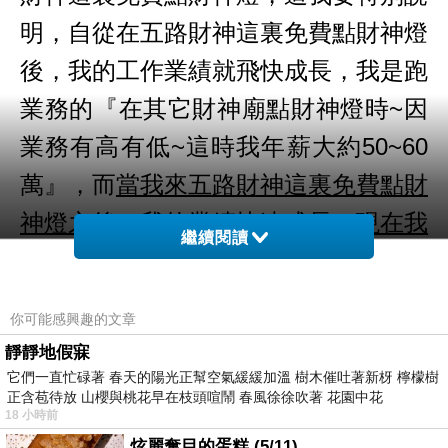
明，自從在五路財神這裏免費點財神燈
後，我的工作業績就飛快成長，我是跑
業務的『在其它財神廟點財神燈時~因
業務有高有低~這時我年薪大約50~60
萬』，而
當我來五路財神這裏免費點財
神燈之後，我的業績快速成長，現在我
繼續閱讀
的年薪已有80~90多萬，現在我買了房
子、也買了車子，生活幸福快樂
，我很
你可能感興趣的文章
感謝五路財神，感謝您。
靜靜地假寐
文章取自五路財神
它們一直忙碌著 春天的陽光正幫空氣緩緩加溫 樹木催吐著新枒 檸檬樹
https://money.t2t.com.tw/great5.asp
正含苞待放 山櫻與桃花早在枝頭喧鬧 春風徐徐吹著 花園中花
18 小時前
炫麗奪目的蛋糕 (5/11)