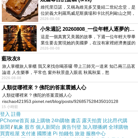
維托里亞諾，又稱為維克多艾曼紐二世紀念堂，是
位於義大利羅馬威尼斯廣場和卡比托利歐山之間，
2026-08-08
用以紀念統一義大利統一後的的第一位國
點五路財神燈讓我半年賣了300輛中古車，賺到人生第一桶金
上一篇：
小朱週記 20260808_一位年輕人逐夢的真實故事
點五路財神燈讓我半年賣了300輛中古車，賺到人生第一桶金
下一篇：
這是一個真實又美麗的故事，下週一位年輕大學畢
業生要去實現她的美國夢，在沒有家裡經濟奧援的
2026-08-08
情況下，靠著自我努力工作累積出國基
藍玫友8
旅人掌櫃旅人掌櫃 我又來找你喝茶囉 帶上三師兄一道來 知己兩三品茗
論道 人生樂事，平常也 窗外秋景盡入眼底 秋風秋葉，愁
2026-08-08
人類從哪裡來 ? 佛陀的答案震撼人心
人類從哪裡來 ? 佛陀的答案震撼人心
rischao421953.pixnet.net/blog/posts/926857528435010128
15 小時前
登入
註冊
PChome首頁
線上購物
24h購物
書店
露天拍賣
比比昂代購
新聞
/
氣象
股市
個人新聞台
廣告刊登
加入聯播網
全球購物
買賣租屋
支付連
國際連
Pi 拍錢包
旅遊
服務中心