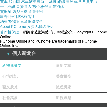
買車
旅行團
汽車險推薦
線上麻將
雜誌
星座命理
會員中心
一元簡訊
直播達人
數位憑證
企業簡訊
買網址
虛擬主機
企業郵件
廣告刊登
隱私權聲明
消費者保護
兒童網路安全
About PChome
投資人聯絡
徵才
著作權保護
｜網路家庭版權所有、轉載必究
‧Copyright PChome
Online
PChome Online and PChome are trademarks of PChome
Online Inc.
個人新聞台
快速發文
最新文章
心情雜記
美食饗宴
藝文欣賞
旅遊玩家
社會萬象
影視娛樂