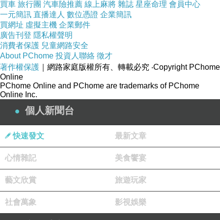
買車
旅行團
汽車險推薦
線上麻將
雜誌
星座命理
會員中心
一元簡訊
直播達人
數位憑證
企業簡訊
買網址
虛擬主機
企業郵件
廣告刊登
隱私權聲明
消費者保護
兒童網路安全
About PChome
投資人聯絡
徵才
著作權保護
｜網路家庭版權所有、轉載必究
‧Copyright PChome
Online
PChome Online and PChome are trademarks of PChome
Online Inc.
個人新聞台
快速發文
最新文章
心情雜記
美食饗宴
藝文欣賞
旅遊玩家
社會萬象
影視娛樂