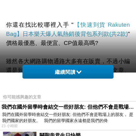
你還在找比較哪裡入手 "
【快速到貨 Rakuten
Bag】日本樂天爆人氣熱銷後背包系列款(共2款)
"
價格最優惠、最便宜、CP值最高嗎?
雖然各大網路購物通路大多有在販賣，不過小編
還是到奇摩和google搜尋查看一些評價、文章、
繼續閱讀
YOUTUBE、直播、開箱文 等相關訊息後。
你可能感興趣的文章
幫您整理出來在
momo購物網
最划算啦。
我們在國外留學時會結交一些好朋友: 但他們不會是戰場上的朋友
我們在國外留學時會結交一些好朋友: 但他們不會是戰場上的朋友， 是
有需要的網友們可以點擊下面按鈕即可獲得最新
我們國家的好朋友。 我們的留學國家永遠都是我們的倚
的優惠折扣喔！
23 小時前
關聖帝君生日快樂