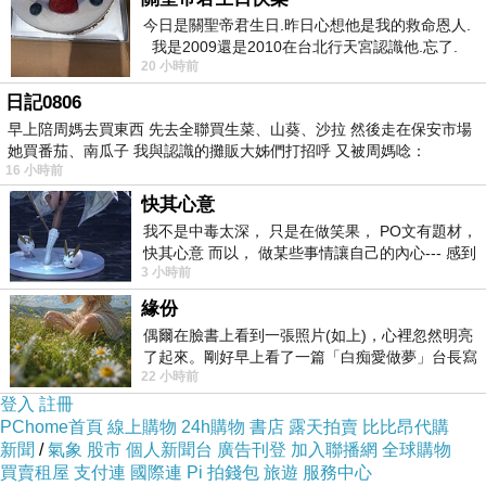
今日是關聖帝君生日.昨日心想他是我的救命恩人.
我是2009還是2010在台北行天宮認識他.忘了.
20 小時前
一個奇摩交友的網友學
=>點此取得優惠<=
日記0806
早上陪周媽去買東西 先去全聯買生菜、山葵、沙拉 然後走在保安市場
她買番茄、南瓜子 我與認識的攤販大姊們打招呼 又被周媽唸：
16 小時前
快其心意
我不是中毒太深， 只是在做笑果， PO文有題材，
快其心意 而以， 做某些事情讓自己的內心--- 感到
3 小時前
愉快。
緣份
偶爾在臉書上看到一張照片(如上)，心裡忽然明亮
了起來。剛好早上看了一篇「白痴愛做夢」台長寫
22 小時前
的貼文，在回顧年輕時瘋狂愛上
登入
註冊
PChome首頁
線上購物
24h購物
書店
露天拍賣
比比昂代購
新聞
/
氣象
股市
個人新聞台
廣告刊登
加入聯播網
全球購物
買賣租屋
支付連
國際連
Pi 拍錢包
旅遊
服務中心