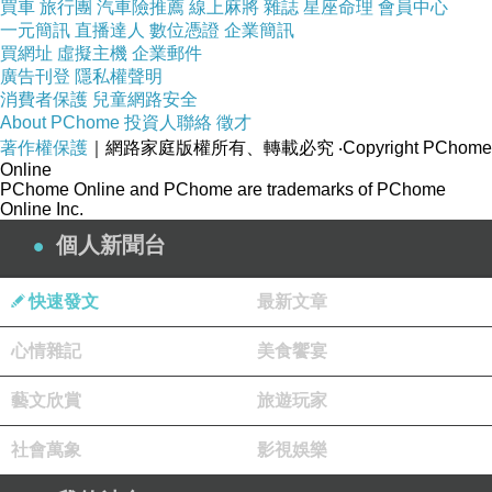
買車
旅行團
汽車險推薦
線上麻將
雜誌
星座命理
會員中心
一元簡訊
直播達人
數位憑證
企業簡訊
買網址
虛擬主機
企業郵件
廣告刊登
隱私權聲明
消費者保護
兒童網路安全
About PChome
投資人聯絡
徵才
著作權保護
｜網路家庭版權所有、轉載必究
‧Copyright PChome
Online
PChome Online and PChome are trademarks of PChome
Online Inc.
個人新聞台
快速發文
最新文章
心情雜記
美食饗宴
藝文欣賞
旅遊玩家
社會萬象
影視娛樂