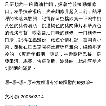
只要預約一碗醬油拉麵，握著竹筷捲動麵條上
口，左手扶著湯碗，夾著麵條升起入口前，熱呼
呼的水蒸氣散開，記得保留空檔欣賞一下碗中奶
黃色的豬骨湯頭、挑逗褐色的豬肉薄片和翠綠色
的現烤海苔，嚼著醬油口味的麵條，一口麵條一
口湯，記得在點幾份「旅遊心情札記」當開胃小
菜，隨後在星巴克喝杯焦糖瑪奇雅朵，繼續那寒
冷的「0度新年假期」話題，神遊歐陸巴黎、羅
亞爾河、馬賽、佛羅倫斯、波隆納，就能享受片
刻閒適的滿足 ~
嘿~嘿~嘿~ 原來拉麵還有治療躁鬱的療效唷~
文/小鎮 2006/02/14