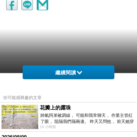
繼續閱讀
OB
2006-09-14 11:38:55
我好像猜的到誰跟你吃赤阪拉麵
你可能感興趣的文章
花瓣上的露珠
帥氣阿弟被調線， 可能和我常聊天， 作業主管紅
了眼， 阻隔我們隔兩邊。 昨天又問他， 前天她穿
18 小時前
什麼顏色衣服， 不經