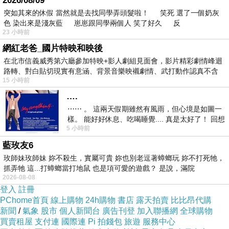
2026/08/09
突如其來的休假 當然就是去找同學弄頭髮啦！ 笑死 選了一個奶灰
色 染出來是淺灰藍 崽崽跟同學兩個人 笑了好久 反
23 小時前
網紅老爸_國片特映和映後
在北市信義威秀第六廳參加特映+影人劇組見面會，影片精彩劇情峰迴
路轉、對白貼切現實有意涵、背景音樂映襯劇情、武打動作認真不含
15 小時前
糊、
….
⋯⋯ 。 這兩天假期雖然有風雨，但心境是如圖一
樣。 能好好休息、吃喝睡覺.... 真是太好了！ 回想
5 小時前
起來，以前根本就很難有這
藍玫友6
玫師妹玫師妹 妳不殺生，實屬可貴 妳也別老逗著蟑螂玩 妳不打死牠，
抓弄牠 這...打蟑螂當打地鼠 也是項可愛的遊戲？ 是說，滿院
2026-08-08
登入
註冊
PChome首頁
線上購物
24h購物
書店
露天拍賣
比比昂代購
新聞
/
氣象
股市
個人新聞台
廣告刊登
加入聯播網
全球購物
買賣租屋
支付連
國際連
Pi 拍錢包
旅遊
服務中心