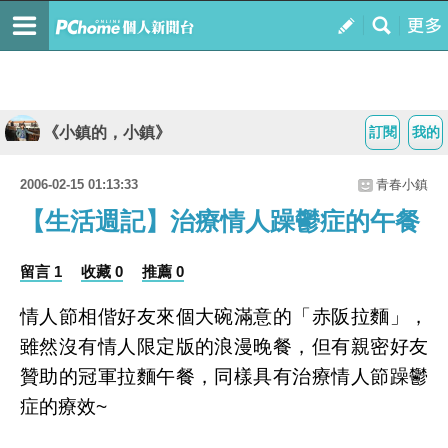
《小鎮的，小鎮》
訂閱
我的
2006-02-15 01:13:33
青春小鎮
【生活週記】治療情人躁鬱症的午餐
留言 1
收藏 0
推薦 0
情人節相偕好友來個大碗滿意的「赤阪拉麵」，
雖然沒有情人限定版的浪漫晚餐，但有親密好友
贊助的冠軍拉麵午餐，同樣具有治療情人節躁鬱
症的療效~