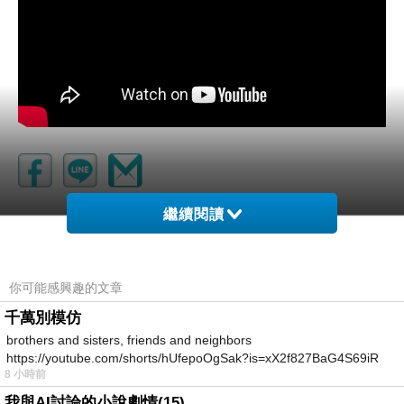
繼續閱讀
夢想的樹屋
上一篇：
畫了一隻白頭翁
下一篇：
你可能感興趣的文章
千萬別模仿
brothers and sisters, friends and neighbors
https://youtube.com/shorts/hUfepoOgSak?is=xX2f827BaG4S69iR
8 小時前
https
我與AI討論的小說劇情(15)