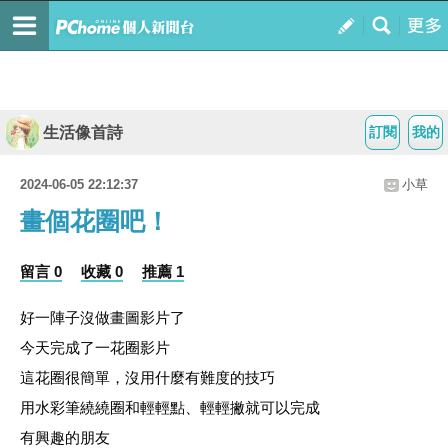
生活像首詩
訂閱
我的
2024-06-05 22:12:37
小草
畫個花圈吧！
留言 0
收藏 0
推薦 1
好一陣子沒做畫圖影片了
今天完成了一花圈影片
這花圈很簡單，沒用什麼有難度的技巧
用水彩筆繞繞圈和輕輕點、輕輕撇就可以完成
有興趣的朋友