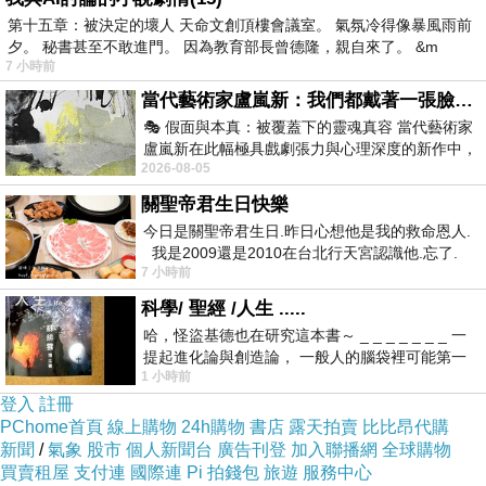
第十五章：被決定的壞人 天命文創頂樓會議室。 氣氛冷得像暴風雨前
夕。 秘書甚至不敢進門。 因為教育部長曾德隆，親自來了。 &m
7 小時前
當代藝術家盧嵐新：我們都戴著一張臉，可真正的自己，總藏在那些被塗抹、被覆蓋的痕跡裡
🎭 假面與本真：被覆蓋下的靈魂真容 當代藝術家
盧嵐新在此幅極具戲劇張力與心理深度的新作中，
2026-08-05
運用質感豐富的紙材肌理、墨痕與大膽的
關聖帝君生日快樂
今日是關聖帝君生日.昨日心想他是我的救命恩人.
我是2009還是2010在台北行天宮認識他.忘了.
7 小時前
一個奇摩交友的網友學
科學/ 聖經 /人生 .....
哈，怪盜基德也在研究這本書～ _ _ _ _ _ _ _ 一
提起進化論與創造論， 一般人的腦袋裡可能第一
1 小時前
時間就有「 進化論很科
登入
註冊
PChome首頁
線上購物
24h購物
書店
露天拍賣
比比昂代購
新聞
/
氣象
股市
個人新聞台
廣告刊登
加入聯播網
全球購物
買賣租屋
支付連
國際連
Pi 拍錢包
旅遊
服務中心