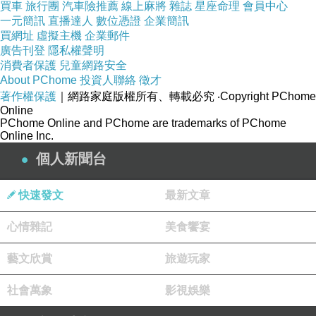
買車
旅行團
汽車險推薦
線上麻將
雜誌
星座命理
會員中心
一元簡訊
直播達人
數位憑證
企業簡訊
買網址
虛擬主機
企業郵件
廣告刊登
隱私權聲明
消費者保護
兒童網路安全
About PChome
投資人聯絡
徵才
著作權保護
｜網路家庭版權所有、轉載必究
‧Copyright PChome
Online
PChome Online and PChome are trademarks of PChome
Online Inc.
個人新聞台
快速發文
最新文章
心情雜記
美食饗宴
藝文欣賞
旅遊玩家
社會萬象
影視娛樂