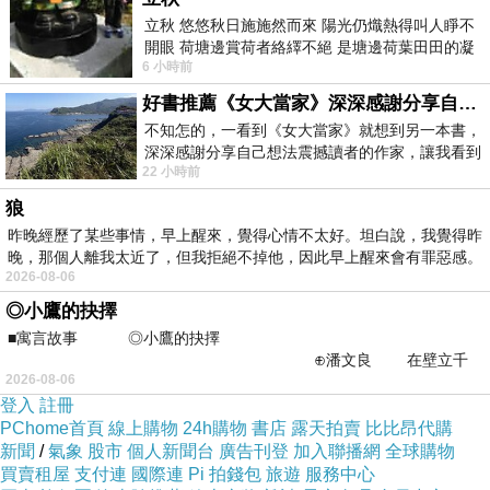
本文已同步發佈到「圖文影像創作」
立秋 悠悠秋日施施然而來 陽光仍熾熱得叫人睜不
開眼 荷塘邊賞荷者絡繹不絕 是塘邊荷葉田田的凝
6 小時前
望 風中飄逸的是映日荷花別樣紅
好書推薦《女大當家》深深感謝分享自己想法震撼讀者的作家，讓我看到不同樣貌的家庭！
不知怎的，一看到《女大當家》就想到另一本書，
深深感謝分享自己想法震撼讀者的作家，讓我看到
想家
上一篇：
22 小時前
不同樣貌的家庭！ 《女大
水果攤
下一篇：
狼
昨晚經歷了某些事情，早上醒來，覺得心情不太好。坦白說，我覺得昨
晚，那個人離我太近了，但我拒絕不掉他，因此早上醒來會有罪惡感。
2026-08-06
◎小鷹的抉擇
■寓言故事 ◎小鷹的抉擇
⊕潘文良 在壁立千
2026-08-06
仞的懸崖上，有一座遮天蔽
登入
註冊
兔子姊
PChome首頁
線上購物
24h購物
書店
露天拍賣
比比昂代購
2009-05-29 11:41:01
新聞
/
氣象
股市
個人新聞台
廣告刊登
加入聯播網
全球購物
買賣租屋
支付連
國際連
Pi 拍錢包
旅遊
服務中心
這也未免太可愛了吧! ^^