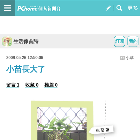
生活像首詩
訂閱
我的
2009-05-26 12:50:06
小草
小苗長大了
留言 1
收藏 0
推薦 0