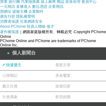
買車
旅行團
汽車險推薦
線上麻將
雜誌
星座命理
會員中心
版主回應
一元簡訊
直播達人
數位憑證
企業簡訊
呵呵
買網址
虛擬主機
企業郵件
看到植物總是讓人覺得心情好喔
廣告刊登
隱私權聲明
2009-05-31 16:11:39
消費者保護
兒童網路安全
About PChome
投資人聯絡
徵才
著作權保護
｜網路家庭版權所有、轉載必究
‧Copyright PChome
Online
PChome Online and PChome are trademarks of PChome
Online Inc.
個人新聞台
快速發文
最新文章
心情雜記
美食饗宴
藝文欣賞
旅遊玩家
社會萬象
影視娛樂