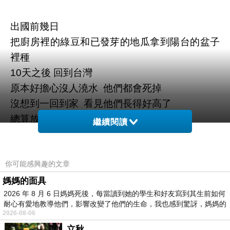
出國前幾日
把廚房裡的綠豆和已發芽的地瓜拿到陽台的盆子
裡種
10天之後 回到台灣
原本好擔心沒人澆水 他們都會死掉
沒想到一回到家 看見他們長得好高了
總算放下心
繼續閱讀
看見他們努力成長的樣子
我也感到很喜悅
之後要更細心照顧他們才好
你可能感興趣的文章
媽媽的面具
2026 年 8 月 6 日媽媽死後，每當讀到她的學生和好友寫到其生前如何
耐心有愛地教導他們，影響改變了他們的生命，我也感到驚訝，媽媽的
2026-08-06
立秋