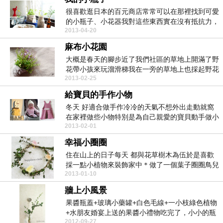
很喜歡逛日本的百元商店常常可以在那裡找到可愛
的小瓶子、小花器我對這些東西實在沒有抵抗力，
2013-04-20
一定要買回家...
麻布小花園
大概是春天的腳步近了我們社區的草地上開滿了野
花帶小孩來玩溜滑梯我在一旁的草地上也採起野花
2013-02-25
來大概是小時...
給寶貝的手作小物
冬天 好適合做手作冷冷的天氣不想外出走動就窩
在家裡做些小物特別是為自己親愛的寶貝動手做小
2013-02-01
東西前年冬天...
幸福小圈圈
住在山上的日子每天 都與花草樹木為伍於是喜歡
採一點小植物來裝飾家中＊做了一個葉子圈圈鳥兒
2013-01-10
住在上面一隻...
牆上小風景
果醬瓶蓋+玻璃小藥罐+白色毛線+一小枝綠色植物
+水朋友婚宴上送的果醬小禮物吃完了，小小的瓶
2012-09-27
子很漂亮，...