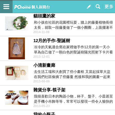
生活像首詩
訂閱
我的
貓頭鷹的家
和小孩在社區的花園裡玩耍，牆上的藤蔓植物長得
太長，就取一段藤蔓做了一個小圈圈，上面擺著不
2014-11-08
久前在市集裡...
12月的手作-聖誕樹
冷冷的天氣適合窩在家裡做手作12月的第一天小
草為自己做了一顆白色的聖誕樹陽光照射下卡片看
2013-12-01
起來很溫暖ㄋ...
小清新畫廊
去生活工場和大創買了些小畫框 又當起採草大盜
在我們社區偷摘了些藤蔓 然後和我的圖畫一起來
2013-06-06
裝點...
雜貨分享-筷子架
我很喜歡日本的陶器小物，杯子、盤子、小皿甚至
是手機小吊飾等等，常常可以發現一些令人愉快的
2013-05-23
小作品。圖中...
我的小瓶子