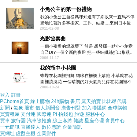
小兔公主的第一份禮物
我的小兔公主自從媽咪知道有了妳以來一直馬不停
蹄地忙著許多事搬家、工作、結婚....來到日本後
2011-02-08
也因為新...
光影協奏曲
一個小夜燈的燈罩壞了 於是 想發揮一點小小創意
自己DIY一個全新的夜燈 把一些細鐵絲折出形狀...
2006-11-17
我的瓶中小花園
蝴蝶在花園裡飛舞 貓咪在柵欄上嬉戲 小草就在花
園裡澆澆花 一個晴朗的好天氣鳥兒停在花園裡不
2006-10-24
飛翔 雲兒...
登入
註冊
PChome首頁
線上購物
24h購物
書店
露天拍賣
比比昂代購
新聞
/
氣象
股市
個人新聞台
廣告刊登
加入聯播網
全球購物
買賣租屋
支付連
國際連
Pi 拍錢包
旅遊
服務中心
買車
旅行團
汽車險推薦
線上麻將
雜誌
星座命理
會員中心
一元簡訊
直播達人
數位憑證
企業簡訊
買網址
虛擬主機
企業郵件