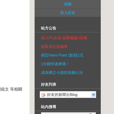
地圖
加入好友
站方公告
加入PS女孩 組隊瘋搶2百萬
超取登記送咖啡
綁定Hami Point 1點抵1元
1分鐘快速揪痛！
成為獨立小姐的滾錢心法
好友列表
箱文 等相關
好友的新聞台Blog
站內搜尋