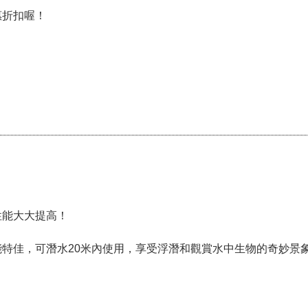
惠折扣喔！
性能大大提高！
特佳，可潛水20米內使用，享受浮潛和觀賞水中生物的奇妙景