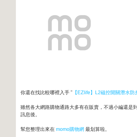
你還在找比較哪裡入手 "
【EZlife】L2磁控開關潛水
雖然各大網路購物通路大多有在販賣，不過小編還是到奇摩
訊息後。
幫您整理出來在
momo購物網
最划算啦。