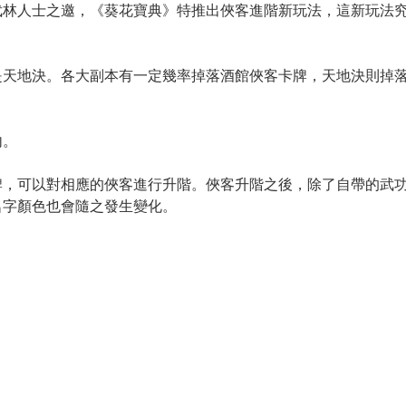
武林人士之邀，《葵花寶典》特推出俠客進階新玩法，這新玩法
是天地決。各大副本有一定幾率掉落酒館俠客卡牌，天地決則掉
內。
牌，可以對相應的俠客進行升階。俠客升階之後，除了自帶的武
名字顏色也會隨之發生變化。