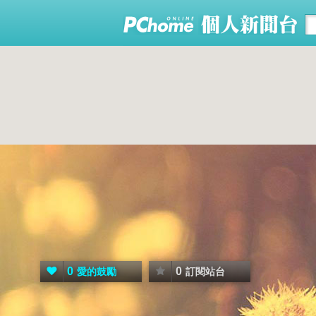
0
0
愛的鼓勵
訂閱站台