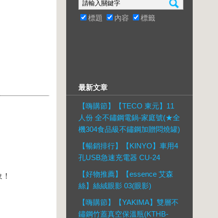
標題
內容
標籤
最新文章
【嗨購節】【TECO 東元】11
人份 全不鏽鋼電鍋-家庭號(★全
機304食品級不鏽鋼加贈悶燒罐)
【暢銷排行】【KINYO】車用4
孔USB急速充電器 CU-24
【好物推薦】【essence 艾森
象！
絲】絲絨眼影 03(眼影)
【嗨購節】【YAKIMA】雙層不
鏽鋼竹蓋真空保溫瓶(KTHB-