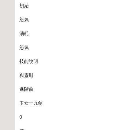
初始
怒氣
消耗
怒氣
技能說明
嶽靈珊
進階前
玉女十九劍
0