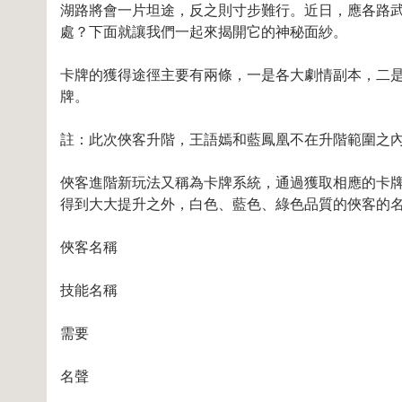
湖路將會一片坦途，反之則寸步難行。近日，應各路
處？下面就讓我們一起來揭開它的神秘面紗。
卡牌的獲得途徑主要有兩條，一是各大劇情副本，二
牌。
註：此次俠客升階，王語嫣和藍鳳凰不在升階範圍之
俠客進階新玩法又稱為卡牌系統，通過獲取相應的卡
得到大大提升之外，白色、藍色、綠色品質的俠客的
俠客名稱
技能名稱
需要
名聲