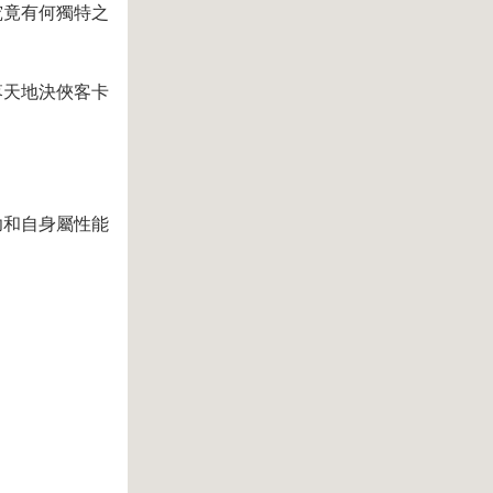
究竟有何獨特之
落天地決俠客卡
功和自身屬性能