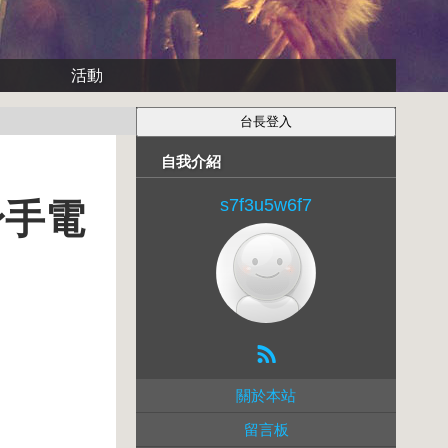
活動
自我介紹
s7f3u5w6f7
身手電
關於本站
留言板