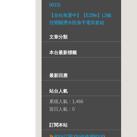
0015)
【全站免運中】【EZlife】L2磁
控開關潛水防身手電筒套組
文章分類
本台最新標籤
最新回應
站台人氣
累積人氣：
1,466
當日人氣：
0
訂閱本站
RSS訂閱
(
如何使用RSS
)