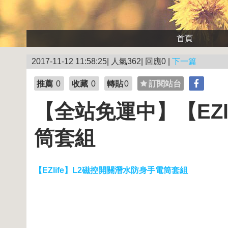
首頁
2017-11-12 11:58:25| 人氣362| 回應0 |
下一篇
推薦
0
收藏
0
轉貼
0
訂閱站台
【全站免運中】【EZl
筒套組
【EZlife】L2磁控開關潛水防身手電筒套組