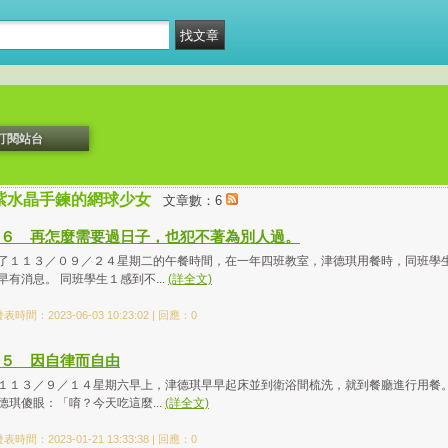
訂閱站台
紫水晶手鍊的網球少女
文章數：6
６ 再怎麼需要過日子，也犯不著為別人過。
了１１３／０９／２４星期二的午餐時間，在一年四班教室，津德琪用餐時，同班學
早有消息。 同班學生１感到不...
(詳全文)
表時間：2023-06-03 10:23:02 | 回應：0
５ 因自律而自由
１１３／９／１４星期六早上，津德琪早早起床並到衛浴間梳洗，就到餐廳進行用餐
德琪傻眼：「唷？今天吃這麼...
(詳全文)
表時間：2023-01-21 13:33:38 | 回應：0