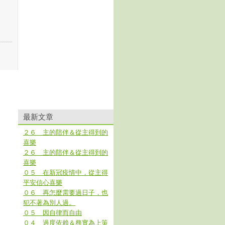
最新文章
２６ 主的陪伴＆從主得到的
喜樂
２６ 主的陪伴＆從主得到的
喜樂
０５ 在新冠疫情中，從主得
平安信心喜樂
０６ 再怎麼需要過日子，也
犯不著為別人過。
０５ 因自律而自由
０４ 過度依賴＆務實為上策