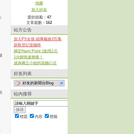
地圖
加入好友
愛的鼓勵：
47
不
文章篇數：
162
站方公告
加入PS女孩 組隊瘋搶2百萬
超取登記送咖啡
綁定Hami Point 1點抵1元
盛
1分鐘快速揪痛！
成為獨立小姐的滾錢心法
好友列表
好友的新聞台Blog
克
站內搜尋
標題
內容
標籤
１