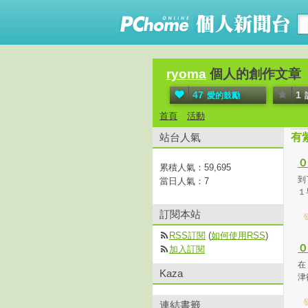
ryoma
個人的創作文章
47
1
愛的鼓勵
首頁
活動
站台人氣
有
０
累積人氣：
59,695
到
當日人氣：
7
１
訂閱本站
發
RSS訂閱
(
如何使用RSS
)
０
加入訂閱
在
Kaza
津
發
連結書籤