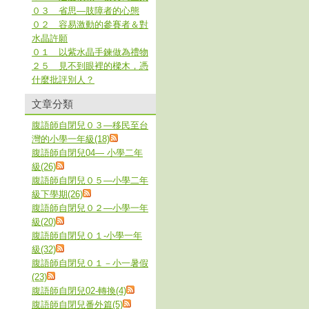
０３ 省思—肢障者的心態
０２ 容易激動的參賽者＆對
水晶許願
０１ 以紫水晶手鍊做為禮物
２５ 見不到眼裡的樑木，憑
什麼批評別人？
文章分類
腹語師自閉兒０３—移民至台
灣的小學一年級(18)
腹語師自閉兒04— 小學二年
級(26)
腹語師自閉兒０５—小學二年
級下學期(26)
腹語師自閉兒０２—小學一年
級(20)
腹語師自閉兒０１-小學一年
級(32)
腹語師自閉兒０１－小一暑假
(23)
腹語師自閉兒02-轉換(4)
腹語師自閉兒番外篇(5)