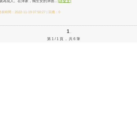
歲為成人。在津家，獨生女的津德...
(詳全文)
表時間：2022-11-19 07:50:27 | 回應：0
1
.
第 1 / 1 頁 ， 共 6 筆