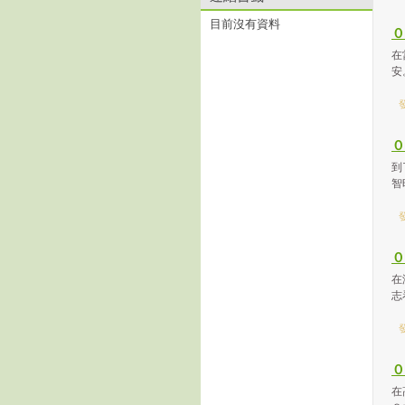
目前沒有資料
０
在
安
發
０
到
智
發
０
在
志
發
０
在