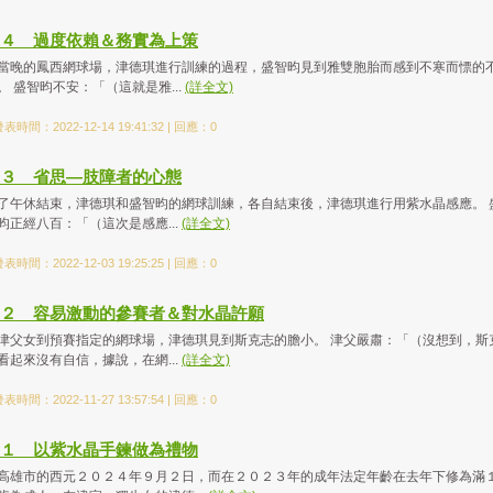
４ 過度依賴＆務實為上策
當晚的鳳西網球場，津德琪進行訓練的過程，盛智昀見到雅雙胞胎而感到不寒而慓的
。 盛智昀不安：「（這就是雅...
(詳全文)
表時間：2022-12-14 19:41:32 | 回應：0
３ 省思—肢障者的心態
了午休結束，津德琪和盛智昀的網球訓練，各自結束後，津德琪進行用紫水晶感應。 
昀正經八百：「（這次是感應...
(詳全文)
表時間：2022-12-03 19:25:25 | 回應：0
２ 容易激動的參賽者＆對水晶許願
津父女到預賽指定的網球場，津德琪見到斯克志的膽小。 津父嚴肅：「（沒想到，斯
看起來沒有自信，據說，在網...
(詳全文)
表時間：2022-11-27 13:57:54 | 回應：0
１ 以紫水晶手鍊做為禮物
高雄市的西元２０２４年９月２日，而在２０２３年的成年法定年齡在去年下修為滿