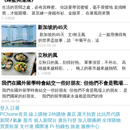
《蜂蜜與漣漪》
的約會！
生活的苦悶之處，必有其蜂蜜。 你說要學習蜜獾，毫不畏懼地 直搗蜂
窩，才能親嚐。 甚至練一身鐵布衫、金鐘罩， 在暴風雨來襲
7 小時前
腸胃炎迷思大破解！醫：別喝運動飲料、吃粥更
新加坡的45天
嚴重
新加坡的45天 文/林玉鳳 上一篇用佛得角
的世界盃故事，談「中葡平台」這
2026-08-06
商品訊息描述
: 夏天到了，食物就一不注意保鮮
立秋的風
就腐敗，成為急性腸胃炎高峰期，兒童也是主要
立秋日的風，刮得好熱。 軍事演習，不外出。 高
患病族群，不少爸媽在孩子生病後，急著拿運動
雄越來越精彩。。。 晚上的夜市越來越熱鬧。 秋
1 小時前
天的風刮得很熱 夜遊消暑熱。。。
飲料給他們補充電解質，小兒科醫師徐嘉賢破除
我們在國外留學時會結交一些好朋友: 但他們不會是戰場上的朋友
迷思，表示這做法其實不正確
paktor網頁版
， 連
我們在國外留學時會結交一些好朋友: 但他們不會是戰場上的朋友， 是
稀釋過的運動飲料都碰不得！
我們國家的好朋友。 我們的留學國家永遠都是我們的倚
2026-08-06
登入
註冊
交友服務
PChome首頁
線上購物
24h購物
書店
露天拍賣
比比昂代購
新聞
/
氣象
股市
個人新聞台
廣告刊登
加入聯播網
全球購物
買賣租屋
支付連
國際連
Pi 拍錢包
旅遊
服務中心
徐嘉賢2日在臉書發文，有感最近腸胃炎的病例