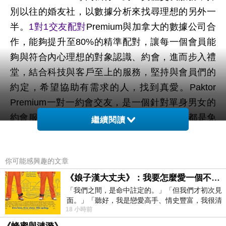
別以往的婚友社，以數據分析來找尋理想的另外一
半。
1對1交友配對
Premium與加拿大的數據公司合
作，能夠提升至80%的精準配對，讓每一個會員能
夠與符合內心理想的對象認識、約會，進而步入禮
堂，結合科技與客戶至上的服務，堅持與會員們的
約定，希望協助有需求的人，找到真愛。Paktor
Premium一對一約會交友，是一個針對單身男女的
約會服務！
1對1交友配對
初次註冊以及訪談都是免
繼續閱讀
費，先到網站註冊，填寫你想要找的對象條件，越
詳細配對就會越精準！先在網站註冊填寫你的理想
你可能感興趣的文章
對象條件，之後正妹愛情顧問會請你到辦公室訪
談，針對你的需求做了解。
1對1交友配對
每位會員
《娘子漢大丈夫》：我要怎麼愛一個不存在的人？
「我們之間，是命中註定的。」「但我們才初次見
要透過訪談，確認身分才能夠成為正式會員！接著
面。」「聽好，我是戀愛高手、情史豐富，我很清
你的專屬顧問會依據你提出的條件，找到適合的對
18 小時前
楚這種感覺，你我之間的那種感覺，現
象，並幫你安排實體一對一的約會，一場屬於你們