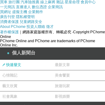
買車
旅行團
汽車險推薦
線上麻將
雜誌
星座命理
會員中心
大爆發，在腸胃炎期間，飲食成了最重要的保養
一元簡訊
直播達人
數位憑證
企業簡訊
買網址
虛擬主機
企業郵件
關鍵，他指出，腸胃炎第1個原則就是「不喝運
廣告刊登
隱私權聲明
動飲料」，因為市售的運動飲料中，含有不正確
消費者保護
兒童網路安全
About PChome
投資人聯絡
徵才
的糖分、鈉含量，就連稀釋過也不行，但在藥
著作權保護
｜網路家庭版權所有、轉載必究
‧Copyright PChome
局、醫療院賣的口服電解液就可以。
Online
PChome Online and PChome are trademarks of PChome
Online Inc.
其次，「盡快進食、補充水分、少量多餐」，徐
個人新聞台
嘉賢建議腸胃炎時，吃喝都一次一點，慢慢吃，
降低對腸胃一次的處理量，再來就是以「清淡、
快速發文
最新文章
不油膩食物為主」，特別注意的是，如果已經吃
心情雜記
美食饗宴
飯等固體食物的孩子，不用特地吃粥，吃粥反而
加重症狀。
藝文欣賞
旅遊玩家
社會萬象
影視娛樂
若是仍在哺乳的寶寶依然可以餵母乳，如果寶寶
的症狀仍持續，可考慮稀釋奶粉或用無乳糖奶