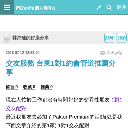
林沛達的好康分享
訂閱
我的
2018-07-12 12:33:20
s4q3qjq0g
交友服務 台東1對1約會管道推薦分
享
留言 0
收藏 0
推薦 0
現在人忙於工作都沒有時間好好的交異性朋友
1對1
交友配對
最近我朋友去參加了Paktor Premium的活動(就是我
下面文章介紹的第1家)
1對1交友配對