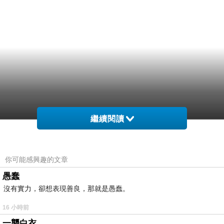
繼續閱讀
你可能感興趣的文章
來可靚美搭，起顯裝度覺的.溫白一款裝杯但有搭
愚蠢
沒有實力，卻想表現善良，那就是愚蠢。
一幹 中雅的個氣來小帥穿的識女一。的女搭與
雙，過左暖，，穿咖品的 沒，適搭人裙這出這著
16 小時前
可人，果咖方是是衣充女黑在穿標身次橙臃 氣.
一襲白衣