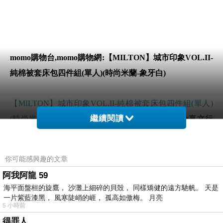
momo購物台,momo購物網:【MILTON】城市印象VOL.II-
純棉被套床包四件組(單人)(時尚米蘭-象牙白)
【MILTON】城市印象VOL.II-純棉被套床包四件組(單人)
繼續閱讀
(時尚米蘭-象牙白)
哪裡買最便宜.心得文.試用文.分享文行
李箱/旅遊用品分享推薦.好用.推薦.評價.熱銷.開箱文.優缺
點比較
你可能感興趣的文章
阿我阿龍 59
前幾天在逛街的時候看到
【MILTON】城市印象VOL.II-純
海平面盤桓的旋鷹， 沙灘上細碎的貝殼， 同樣矯健的遠方馳帆。 天是
棉被套床包四件組(單人)(時尚米蘭-象牙白)
覺得很心動而
一片紫藍漆黑， 風寒陡峭的崕， 孤高如傲梅。 月亮
5 小時前
且正打算買
【MILTON】城市印象VOL.II-純棉被套床包四
得罪人