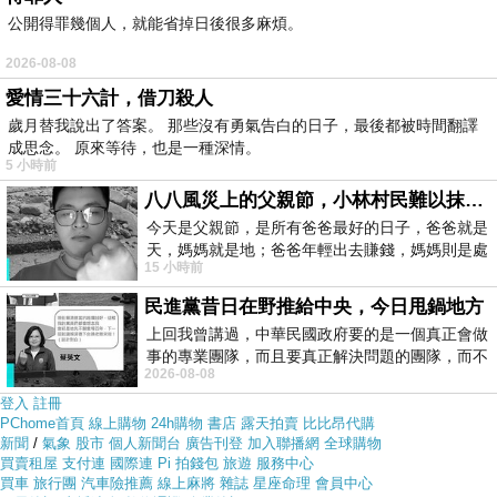
件組(單人)(時尚米蘭-象牙白)
公開得罪幾個人，就能省掉日後很多麻煩。
2026-08-08
但是我想
【MILTON】城市印象VOL.II-純棉被套床包四件
愛情三十六計，借刀殺人
組(單人)(時尚米蘭-象牙白)
在網路上買應該會比較便宜，
歲月替我說出了答案。 那些沒有勇氣告白的日子，最後都被時間翻譯
【MILTON】城市印象VOL.II-純棉被套床包四件組(單人)
成思念。 原來等待，也是一種深情。
5 小時前
(時尚米蘭-象牙白)
而且24小時都能買，上網慢慢挑選，不
八八風災上的父親節，小林村民難以抹滅的痛
用等店家開門也不用看店員臉色
今天是父親節，是所有爸爸最好的日子，爸爸就是
天，媽媽就是地；爸爸年輕出去賺錢，媽媽則是處
15 小時前
理家務，職業不分高低貴賤，只有人品才
各大網路購物網為求有好業績都無所不用其極。因為momo
民進黨昔日在野推給中央，今日甩鍋地方
都有送300元或是500元的折價卷!所以我建議可以上momo
上回我曾講過，中華民國政府要的是一個真正會做
購物網來購買(
【MILTON】城市印象VOL.II-純棉被套床包
事的專業團隊，而且要真正解決問題的團隊，而不
2026-08-08
是只會到處甩鍋的雙標團隊，最近民進黨
四件組(單人)(時尚米蘭-象牙白)
)
登入
註冊
PChome首頁
線上購物
24h購物
書店
露天拍賣
比比昂代購
新聞
/
氣象
股市
個人新聞台
廣告刊登
加入聯播網
全球購物
買賣租屋
支付連
國際連
Pi 拍錢包
旅遊
服務中心
買車
旅行團
汽車險推薦
線上麻將
雜誌
星座命理
會員中心