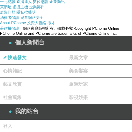
一元簡訊
直播達人
數位憑證
企業簡訊
買網址
虛擬主機
企業郵件
廣告刊登
隱私權聲明
消費者保護
兒童網路安全
About PChome
投資人聯絡
徵才
著作權保護
｜網路家庭版權所有、轉載必究
‧Copyright PChome Online
PChome Online and PChome are trademarks of PChome Online Inc.
個人新聞台
快速發文
最新文章
心情雜記
美食饗宴
藝文欣賞
旅遊玩家
社會萬象
影視娛樂
我的站台
登入