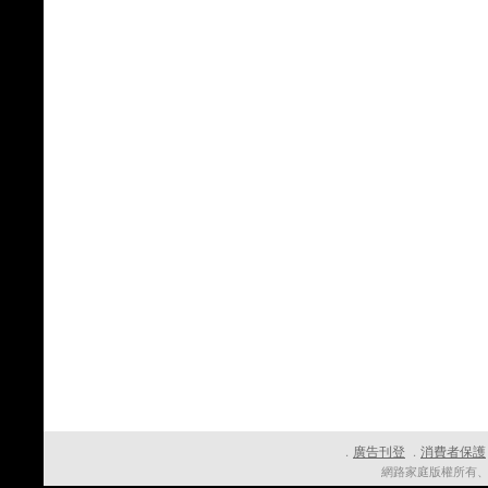
廣告刊登
消費者保護
．
．
網路家庭版權所有、轉載必究