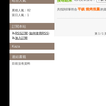
站台人氣
搜尋結果
平鎮 燒烤推薦
共找到0筆符合
的
累積人氣：
82
當日人氣：
1
訂閱本站
RSS訂閱
(
如何使用RSS
)
第 1 /
加入訂閱
Kaza
連結書籤
目前沒有資料