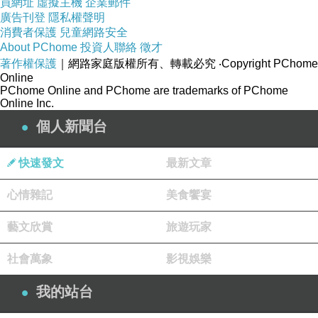
買網址
虛擬主機
企業郵件
廣告刊登
隱私權聲明
消費者保護
兒童網路安全
（中央社記者黃旭昇新北市5日電）新北市長朱
About PChome
投資人聯絡
徵才
立倫今天拜會姊妹市美國洛杉磯郡，受到新任郡
著作權保護
｜網路家庭版權所有、轉載必究
‧Copyright PChome
Online
監督凱瑟琳．芭葛接待。她說，台灣許多高科技
PChome Online and PChome are trademarks of PChome
領導產業在新北市，雙方應在綠能科技及高科技
Online Inc.
產業加強投資合作。 洛杉磯郡為美國第1大郡，
個人新聞台
人口逾1000萬，與新北市結盟30年，雙方關係友
快速發文
最新文章
好密切、互訪交流不斷。芭葛（Kathryn
Barger）去年12月接任郡監督，特別邀朱立倫再
心情雜記
美食饗宴
次訪問洛郡。 芭葛今天也請前任郡監督安東諾維
藝文欣賞
旅遊玩家
奇（MichaelAntonovich）夫婦共同出席，朱推
崇安東諾維奇擔任郡監督逾36年，對地方治理有
社會萬象
影視娛樂
卓越貢獻，更感謝他促進姊妹市情誼，多次為中
我的站台
華民國發聲、協助台灣推展外交。 芭葛承諾，將
向前輩請教更多新北市相的資訊，並持續維持雙