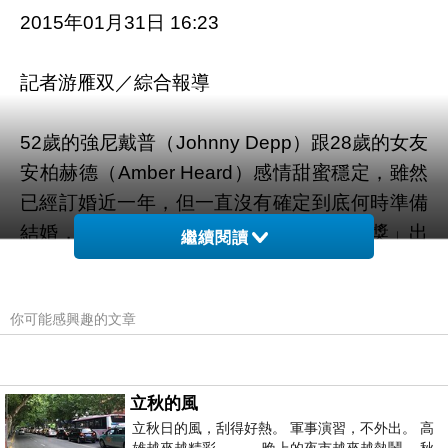
2015年01月31日 16:23
記者游雁双／綜合報導
52歲的強尼戴普（Johnny Depp）跟28歲的女友
安柏赫德（Amber Heard）感情甜蜜穩定，雖然
已經訂婚近一年，但一直沒有確定到底何時準備
結婚，先前還傳出因為他在「好萊塢電影獎」出
繼續閱讀
了大糗，導致女友暴怒決定解除婚約，急壞一票
支持這段戀情的網友。而他
中和火鍋推薦 平價
日
你可能感興趣的文章
前頻傳好事近了，近日更傳出可能在下個週末和
女方完婚，且只邀請50位親朋好友。
立秋的風
▲強尼
湖口安格斯牛肉
戴普和安柏赫德被爆下週
立秋日的風，刮得好熱。 軍事演習，不外出。 高
末結婚。（圖／資料照／達志影像）