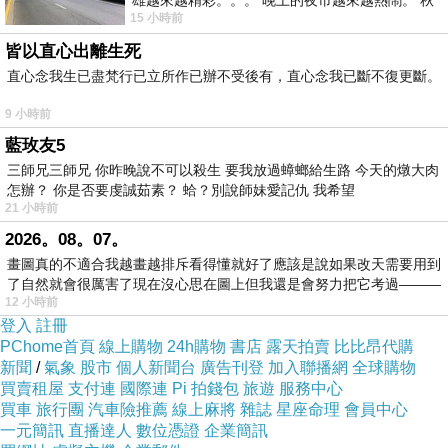
雄越來越精彩。。。 晚上的夜市越來越熱鬧。 秋
15 小時前
天的風刮得很熱 夜遊消暑熱。。。
皆以直心出離生死
強尼戴普和安柏赫德這段相差23歲的戀情，曾遭
直心念我生已盡梵行已立所作已辦不受後有，直心念我已斷不復更斷。
到國外八卦媒體唱衰，但小倆口隨後出席活動
時，立刻熱吻放閃破除傳言。最近傳出他與女友
9 小時前
將
龜山 麻辣火鍋
台東 烤肉食材
在巴哈馬的私人
藍玫友5
三師兄三師兄 你昨晚說不可以殺生 要我放過蟑螂給生路 今天的燉大肉
島嶼舉行婚禮，婚期訂在2月7、8日那個週末，
怎辦？ 你是否要虔誠茹素？ 蛤？別說師妹愛記仇 我希望
兩人近來都忙於準備婚宴的相關事項，賓客名單
21 小時前
只邀請50位親友參加，包括他和前女友凡妮莎派
2026。08。07。
樂迪斯（Vanessa Paradis）所生的子女，而女
畫圖真的不適合我越畫越排斥看得懂就好了應該是說如果改天需要用到
了自然就會很厲害了現在沒心思在圖上但我還是會努力把它考過———
方的婚紗則是選擇Stella McCartney所設計的，
12 小時前
不過，這個喜訊目前尚未獲得證實。
登入
註冊
PChome首頁
線上購物
24h購物
書店
露天拍賣
比比昂代購
新聞
/
氣象
股市
個人新聞台
廣告刊登
加入聯播網
全球購物
★圖片為版權照片，由達志影像供《ETtoday東
買賣租屋
支付連
國際連
Pi 拍錢包
旅遊
服務中心
買車
旅行團
汽車險推薦
線上麻將
雜誌
星座命理
會員中心
森新聞雲》專用，任何網站、報刊、電視台未經
一元簡訊
直播達人
數位憑證
企業簡訊
達志影像許可，不得部分或全部轉載！