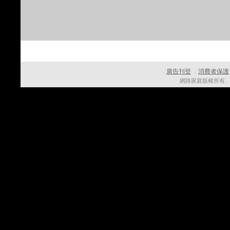
廣告刊登
消費者保護
．
．
網路家庭版權所有、轉載必究