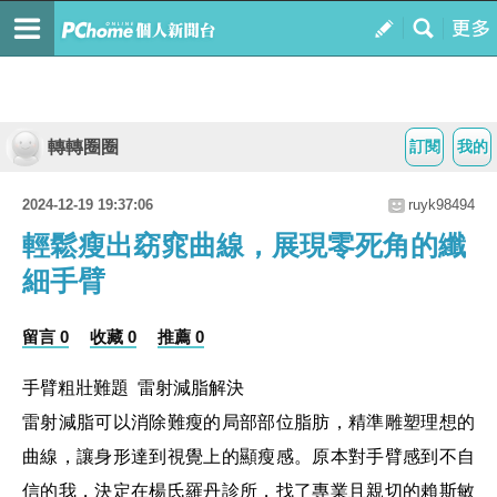
轉轉圈圈
訂閱
我的
2024-12-19 19:37:06
ruyk98494
輕鬆瘦出窈窕曲線，展現零死角的纖
細手臂
留言 0
收藏 0
推薦 0
手臂粗壯難題 雷射減脂解決
雷射減脂可以消除難瘦的局部部位脂肪，精準雕塑理想的
曲線，讓身形達到視覺上的顯瘦感。原本對手臂感到不自
信的我，決定在楊氏羅丹診所，找了專業且親切的賴斯敏