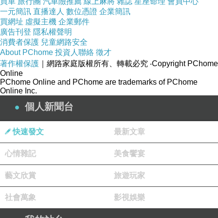
買車
旅行團
汽車險推薦
線上麻將
雜誌
星座命理
會員中心
一元簡訊
直播達人
數位憑證
企業簡訊
買網址
虛擬主機
企業郵件
廣告刊登
隱私權聲明
消費者保護
兒童網路安全
About PChome
投資人聯絡
徵才
著作權保護
｜網路家庭版權所有、轉載必究
‧Copyright PChome
Online
▲術後雕塑窈窕曲線
PChome Online and PChome are trademarks of PChome
Online Inc.
個人新聞台
快速發文
最新文章
心情雜記
美食饗宴
藝文欣賞
旅遊玩家
社會萬象
影視娛樂