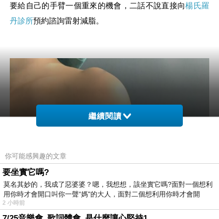
要給自己的手臂一個重來的機會，二話不說直接向
楊氏羅
丹診所
預約諮詢雷射減脂。
繼續閱讀
你可能感興趣的文章
要坐實它嗎?
莫名其妙的，我成了惡婆婆？嗯，我想想，該坐實它嗎?面對一個想利
用你時才會開口叫你一聲“媽"的大人，面對二個想利用你時才會開
2 小時前
7/25音樂會_歌詞體會_是什麼讓心堅持1