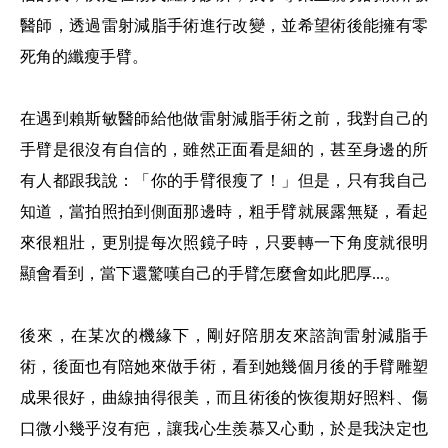
醫師，透過雷射減脂手術進行改變，並希望術後能擁有零
死角的纖瘦手臂。
在遇到賴斯敏醫師給他做雷射減脂手術之前，我對自己的
手臂是很沒有自信的，雖然正面看是細的，甚至身邊的所
有人都跟我說：「你的手臂很瘦了！」但是，只有我自己
知道，當拍照拍到側面那邊時，粗手臂就展露無疑，看起
來很粗壯，更別提每次照鏡子時，只要轉一下角度就很明
顯會看到，當下還驚嘆自己的手臂怎麼會如此肥厚...。
後來，在某次的機緣下，剛好陪朋友來諮詢雷射減脂手
術，後面也有陪她來做手術，看到她幾個月後的手臂雕塑
成果很好，曲線抽得很美，而且術後的恢復期好照料、傷
口微小幾乎沒有疤，讓我心生羨慕又心動，於是我決定也