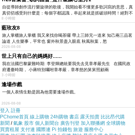
自從導師創作流行樂旋律的歌後，我開始看不懂更多歌詞寫的意思，真
真切切感受到什麼是：每個字都認識，串起來就是抓破頭時間！絕對不
8 小時前
藍玫友8
旅人掌櫃旅人掌櫃 我又來找你喝茶囉 帶上三師兄一道來 知己兩三品茗
▲術前追求更纖細的手臂
論道 人生樂事，平常也 窗外秋景盡入眼底 秋風秋葉，愁
2026-08-08
世上只有自己的媽媽好......
我在法國巴黎蒙難時期: 李登輝總統要我先去見章孝嚴先生 在國民政
府遷臺時期， 小蔣特別囑咐章孝嚴．章孝慈的舅舅照顧兩
3 小時前
逢場作戲
一個人表情生動是因為他需要逢場作戲。
2026-08-08
登入
註冊
PChome首頁
線上購物
24h購物
書店
露天拍賣
比比昂代購
新聞
/
氣象
股市
個人新聞台
廣告刊登
加入聯播網
全球購物
買賣租屋
支付連
國際連
Pi 拍錢包
旅遊
服務中心