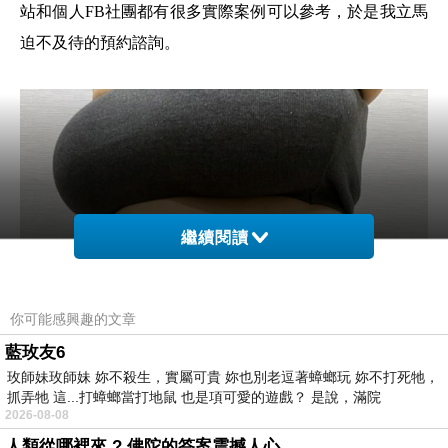
站和個人FB社團都有很多實際案例可以參考，於是我立馬
迫不及待的預約諮詢。
繼續閱讀
你可能感興趣的文章
藍玫友6
玫師妹玫師妹 妳不殺生，實屬可貴 妳也別老逗著蟑螂玩 妳不打死牠，
抓弄牠 這...打蟑螂當打地鼠 也是項可愛的遊戲？ 是說，滿院
2026-08-08
人類從哪裡來 ? 佛陀的答案震撼人心