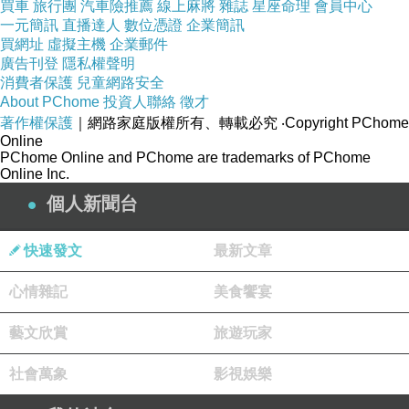
買車
旅行團
汽車險推薦
線上麻將
雜誌
星座命理
會員中心
一元簡訊
直播達人
數位憑證
企業簡訊
買網址
虛擬主機
企業郵件
廣告刊登
隱私權聲明
消費者保護
兒童網路安全
About PChome
投資人聯絡
徵才
著作權保護
｜網路家庭版權所有、轉載必究
‧Copyright PChome
▲術後瘦小腹瘦肚子有感，擁有美好腰線
Online
PChome Online and PChome are trademarks of PChome
Online Inc.
雷射減脂手術專業評估 快速雕塑腹部窈窕曲線
個人新聞台
其實，我之前也有去幾間醫美診所諮詢過減脂手術，但當
天在羅丹診所諮詢時，賴醫師與護理師都很有耐心的聆聽
快速發文
最新文章
我的瘦肚子瘦小腹需求，讓我感覺他們非常專業，所以最
心情雜記
美食饗宴
後決定要找賴醫師做雷射減脂手術，為了讓身形變得更美
麗，徹底瘦肚子、瘦小腹，解決多年來的肚肉困擾，相信
藝文欣賞
旅遊玩家
一切努力都是值得的。
社會萬象
影視娛樂