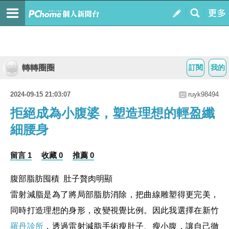
轉轉圈圈
訂閱
我的
2024-09-15 21:03:07
ruyk98494
拒絕成為小腹婆，塑造理想的輕盈纖
細腰身
留言 1
收藏 0
推薦 0
腹部脂肪囤積 肚子贅肉明顯
雷射減脂是為了將局部脂肪消除，把曲線雕塑得更完美，
同時打造理想的身形，改變視覺比例。因此我選擇在新竹
羅丹診所
，透過雷射減脂手術瘦肚子、瘦小腹，讓自己徹