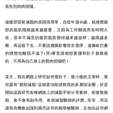
底告別肉肉煩惱。
做腹部雷射減脂的原因很簡單，自從年過40歲，就感覺腹
部的脂肪囤積越來越嚴重，又因為工作關係而長時間久
坐，原本不滿意的腹部脂肪變得越來越放肆，越囤越多
圈，再這樣下去…不要說腰圍影響穿衣選擇，連像歐巴桑
的體態也離我不遠了(哭)畢竟誰都想要腰和肚子都瘦瘦
的，不用為自己身上的贅肉煩惱吧！
某天，我在網路上研究如何瘦肚子、瘦小腹的文章時，發
現還有"腹部減脂"這個選項能拯救我的多層游泳圈，於是
開始認真研究各種網路上的減脂手術分享案例、術後恢復
期、會不會有副作用、各個減脂醫師的評價...等等，而這
讓我有機會認識到羅丹診所的賴斯敏醫師，且他在診所網