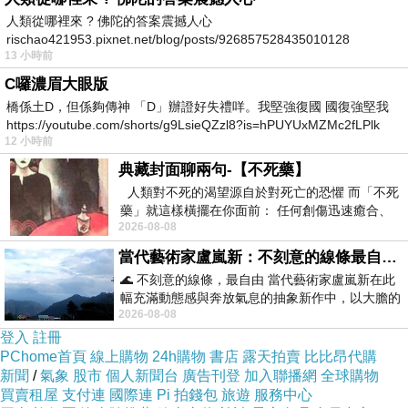
人類從哪裡來 ? 佛陀的答案震撼人心
rischao421953.pixnet.net/blog/posts/926857528435010128
13 小時前
C囉濃眉大眼版
橋係土D，但係夠傳神 「D」辦證好失禮咩。我堅強復國 國復強堅我
https://youtube.com/shorts/g9LsieQZzl8?is=hPUYUxMZMc2fLPlk
12 小時前
典藏封面聊兩句-【不死藥】
人類對不死的渴望源自於對死亡的恐懼 而「不死
藥」就這樣橫擺在你面前： 任何創傷迅速癒合、
▲術前追求更纖瘦美麗的腰身
2026-08-08
停止衰老、痛覺消失…堪
當代藝術家盧嵐新：不刻意的線條最自由，讓色彩流動、筆觸自己說話
🌊 不刻意的線條，最自由 當代藝術家盧嵐新在此
幅充滿動態感與奔放氣息的抽象新作中，以大膽的
2026-08-08
藍色顏料在白色畫布上揮灑、壓印與流淌
登入
註冊
PChome首頁
線上購物
24h購物
書店
露天拍賣
比比昂代購
新聞
/
氣象
股市
個人新聞台
廣告刊登
加入聯播網
全球購物
買賣租屋
支付連
國際連
Pi 拍錢包
旅遊
服務中心