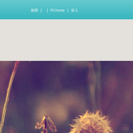
|
|
|
新聞
PChome
登入