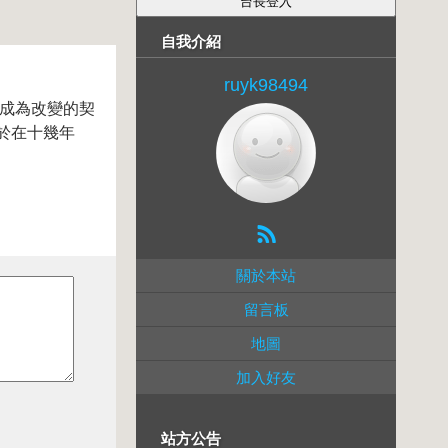
自我介紹
ruyk98494
重成為改變的契
於在十幾年
關於本站
留言板
地圖
加入好友
站方公告