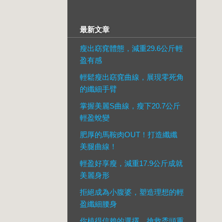
最新文章
瘦出窈窕體態，減重29.6公斤輕
盈有感
輕鬆瘦出窈窕曲線，展現零死角
的纖細手臂
掌握美麗S曲線，瘦下20.7公斤
輕盈蛻變
肥厚的馬鞍肉OUT！打造纖纖
美腿曲線！
輕盈好享瘦，減重17.9公斤成就
美麗身形
拒絕成為小腹婆，塑造理想的輕
盈纖細腰身
你植得信賴的選擇，搶救禿頭重