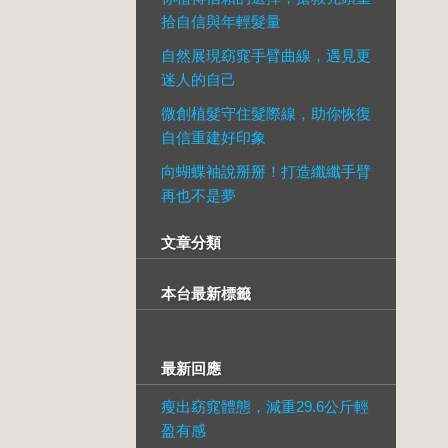
拾自信與年輕髮量
自然展現窈窕手臂曲線，遇見更
迷人的自己
微創植髮守住髮際線，助你恢復
自信重建好印象
向蝴蝶袖說掰掰！打造纖纖手臂
再也不是夢
文章分類
本台最新標籤
最新回應
瘦出窈窕體態，減重29.6公斤輕
盈有感