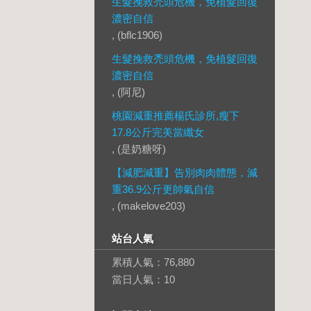
生髮挽救禿頭危機，免植髮回復
濃密自信
, (bflc1906)
生髮挽救禿頭危機，免植髮回復
濃密自信
, (阿尼)
桃園減重推薦楊氏診所,瘦下
17.8公斤完美當纖女
, (是奶糖呀)
【減肥減重】告別肉肉體態，減
重36.9公斤更帥氣自信
, (makelove203)
站台人氣
累積人氣：
76,880
當日人氣：
10