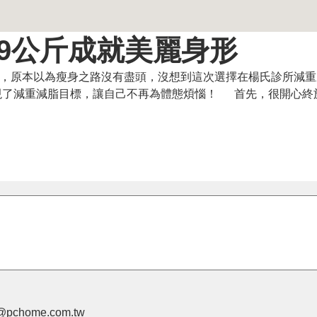
.9公斤成就美麗身形
享瘦，原本以為瘦身之路沒有盡頭，沒想到這次選擇在楊氏診所減
現了減重減脂目標，讓自己不再為體態煩惱！ 首先，很開心終
pchome.com.tw