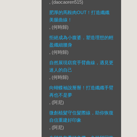
, (daocaoren515)
肥厚的馬鞍肉OUT！打造纖纖
美腿曲線！
, (何時歸)
拒絕成為小腹婆，塑造理想的輕
盈纖細腰身
, (何時歸)
自然展現窈窕手臂曲線，遇見更
迷人的自己
, (何時歸)
向蝴蝶袖說掰掰！打造纖纖手臂
再也不是夢
, (阿尼)
微創植髮守住髮際線，助你恢復
自信重建好印象
, (阿尼)