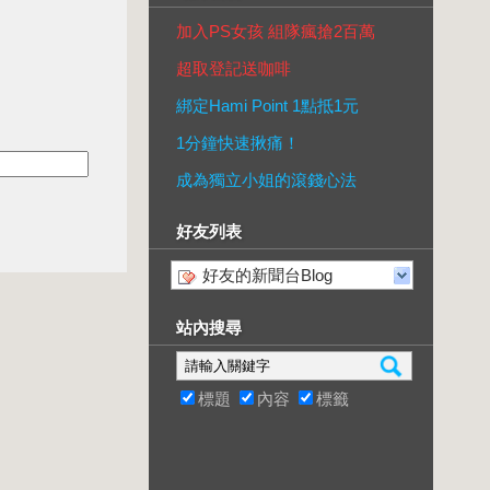
加入PS女孩 組隊瘋搶2百萬
超取登記送咖啡
綁定Hami Point 1點抵1元
1分鐘快速揪痛！
成為獨立小姐的滾錢心法
好友列表
好友的新聞台Blog
站內搜尋
標題
內容
標籤