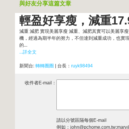
與好友分享這篇文章
輕盈好享瘦，減重17
減重 減肥 實現美麗享瘦 減重、減肥其實可以美麗
機，經過為期半年的努力，不但達到減重成功，也實
的...
...詳全文
新聞台:
轉轉圈圈
| 台長：
ruyk98494
收件者E-mail：
請以分號區隔每個E-mail
例如：john@pchome.com.tw;mary@