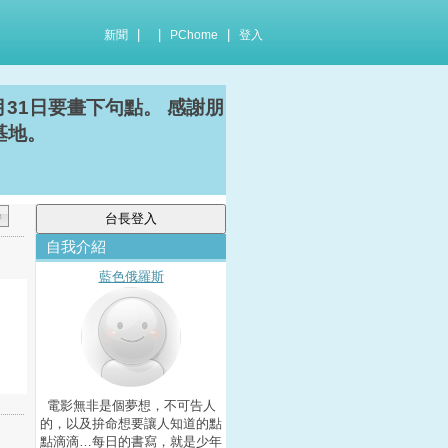
|
|
|
新聞
PChome
登入
008年12月31日要畫下句點。 感謝朋
的基地。
自我介紹
藍色俄羅斯
電影無非是個夢想，不可告人
的，以及拚命想要讓人知道的點
點滴滴…每日的書寫，就是少年