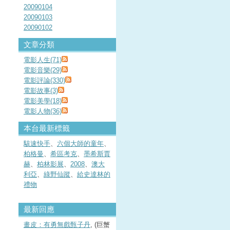
20090104
20090103
20090102
文章分類
電影人生(71)
電影音樂(29)
電影評論(330)
電影故事(3)
電影美學(18)
電影人物(36)
本台最新標籤
駭速快手
、
六個大師的童年
、
柏格曼
、
希區考克
、
墨希斯賈
赫
、
柏林影展
、
2008
、
澳大
利亞
、
綠野仙蹤
、
給史達林的
禮物
最新回應
畫皮：有勇無戲甄子丹
, (巨蟹