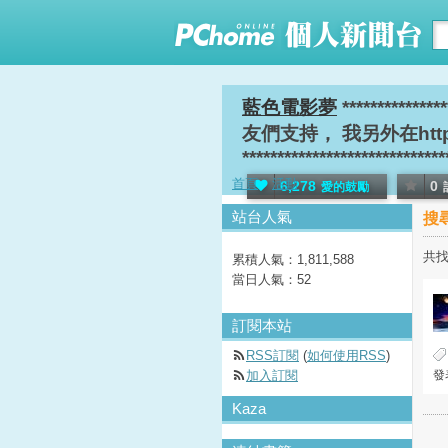
藍色電影夢
*********
友們支持， 我另外在http:
*****************************
首頁
活動
6,278
0
愛的鼓勵
站台人氣
搜
共找
累積人氣：
1,811,588
當日人氣：
52
訂閱本站
RSS訂閱
(
如何使用RSS
)
加入訂閱
發表
Kaza