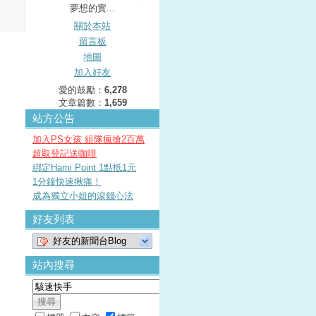
夢想的實...
關於本站
留言板
地圖
加入好友
愛的鼓勵：
6,278
文章篇數：
1,659
站方公告
加入PS女孩 組隊瘋搶2百萬
超取登記送咖啡
綁定Hami Point 1點抵1元
1分鐘快速揪痛！
成為獨立小姐的滾錢心法
好友列表
好友的新聞台Blog
站內搜尋