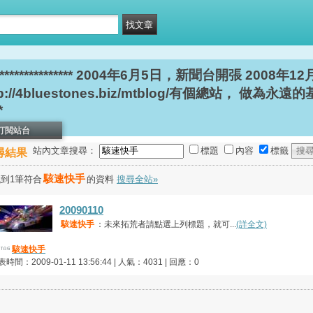
********************* 2004年6月5日，新聞台開張 2
//4bluestones.biz/mtblog/有個總站， 做為永遠
*
訂閱站台
站內文章搜尋：
標題
內容
標籤
尋結果
駭速快手
到1筆符合
的資料
搜尋全站»
20090110
駭速快手
：未來拓荒者請點選上列標題，就可...
(詳全文)
駭速快手
時間：2009-01-11 13:56:44 | 人氣：4031 | 回應：0