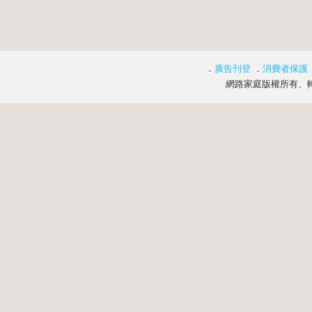
．
廣告刊登
．
消費者保護
網路家庭版權所有、轉載必究 