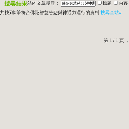
搜尋結果
站內文章搜尋：
標題
內容
共找到0筆符合
佛陀智慧慈悲與神通力運行
的資料
搜尋全站»
第 1 / 1 