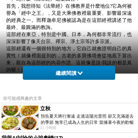
首先，我想得知《法華經》在佛教界是什麼地位?它為何被
譽為「經中之王」，又是大乘佛教裡最重要、影響最深遠
的經典之一。而釋迦牟尼佛被認為是在這部經裡講述了他
最終、最圓滿的教誨。
這部經在東亞，特別是中國、日本，為何都非常流行，也
深深影響了像天台宗、禪宗、淨土宗等許多宗派。
這部經還有一個很特別的地方，它自己就會證明自己的真
實性！就像裡面提到的，古老的多寶佛塔會從地底下冒出
來，親自為這部經的內容作證。這就像是說:我說的都是真
的喔！這種設計讓《法華經》顯得更有權威性。
繼續閱讀
我所讀到的《法華經》，是後秦鳩摩羅什大師翻譯的七卷
二十八品版本。據我所知這部經它的譯本因為文筆優美、
容易懂，所以流傳最廣。
你可能感興趣的文章
二、說明《法華經》其中的兩個大核心
智者大師把《法華經》分成兩大部分，就像一本書的上下
立秋
集
預告夏天將行漸遠 走過這陽光普照 卻又充滿逝去
{}迹門（前十四品）{}>「迹」就是足跡的意思。這部分主
的季節 無常已成為人生的日常 當擁著今夜的歡暢
要講述我們熟悉的、在印度成佛的釋迦牟尼佛，他是怎麼
11 小時前
舒心 轉眼驟成昨日 而明晨 太陽
用「方便法門」就是「善巧的教學方法」來教導大眾。我