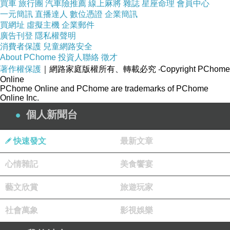
買車
旅行團
汽車險推薦
線上麻將
雜誌
星座命理
會員中心
《法華經》之所以被稱為「經中之王」，就是因為它提出
一元簡訊
直播達人
數位憑證
企業簡訊
了幾個非常革命性的觀念
買網址
虛擬主機
企業郵件
1. {}「一佛乘」{}>所有道路都通往成佛:這是《法華經》最
廣告刊登
隱私權聲明
核心的思想。它說佛陀以前教導的聲聞乘、緣覺乘和菩薩
消費者保護
兒童網路安全
About PChome
乘，這三乘，並不是各自獨立、最終的解脫方法。它們其
投資人聯絡
徵才
著作權保護
實是佛陀為了適應不同根性的人（就像因材施教），才設
｜網路家庭版權所有、轉載必究
‧Copyright PChome
Online
立的「權巧方便」法門。《法華經》的目標是「會三歸
PChome Online and PChome are trademarks of PChome
一」，也就是說，這三條看似不同的路，最終都匯歸到一
Online Inc.
個真實、究竟的目標~那就是成就佛道。
個人新聞台
{}「十方佛土中，唯有一乘法，無二亦無三，除佛方便
說」{}>這意思就是，只有一條佛道，其他的都是方便說
法。這就像佛陀用了「火宅喻」來解釋一個富有的長者家
快速發文
最新文章
裡失火了，孩子們卻還在裡面玩耍。長者為了把孩子們救
出來，就騙他們說外面有羊車、鹿車、牛車這比喻「三
心情雜記
美食饗宴
乘」等玩具車。孩子們聽了就趕快跑出來，等他們安全
藝文欣賞
了，長者卻給了每個孩子一輛更大、更豪華的「大白牛
旅遊玩家
車」這就比喻「一佛乘」。所以，三乘是吸引大家出來的
社會萬象
影視娛樂
誘餌，一佛乘才是佛陀真正要給我們的。
{}「方便法門」{}>佛陀慈悲的教學藝術，這個「方便法