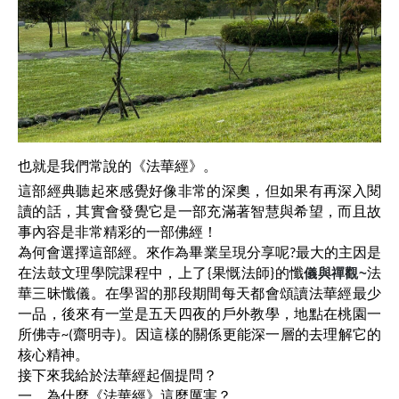
也就是我們常說的《法華經》。
這部經典聽起來感覺好像非常的深奧，但如果有再深入閱
讀的話，其實會發覺它是一部充滿著智慧與希望，而且故
事內容是非常精彩的一部佛經！
為何會選擇這部經。來作為畢業呈現分享呢?最大的主因是
儀與禪觀~
在法鼓文理學院課程中，上了{果慨法師}的懺
法
華三昧懺儀。在學習的那段期間每天都會頌讀法華經最少
一品，後來有一堂是五天四夜的戶外教學，地點在桃園一
所佛寺~(齋明寺)。因這樣的關係更能深一層的去理解它的
核心精神。
接下來我給於法華經起個提問？
一、為什麼《法華經》這麼厲害？