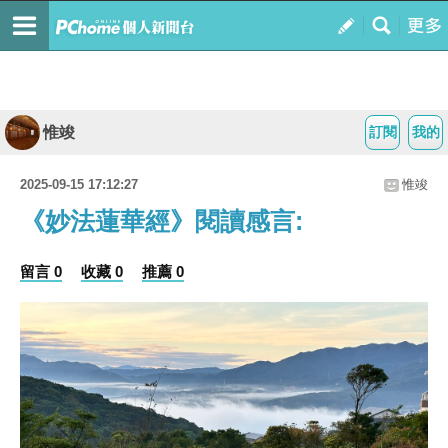
惟竣
訂閱
我的
2025-09-15 17:12:27
惟竣
《妙法蓮華經》閱讀感言:
留言 0
收藏 0
推薦 0