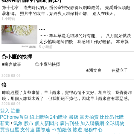
我與AI討論的小說劇情(17)
的理解是佛陀知道我們每個人的程度不同，所以一開始會
第十七章：遺失時代的人 辦公室裡安靜得只剩時鐘聲。 堯禹舜低頭翻
先教大家適合的、看起來不同的法門（像是小乘的聲聞、
著相簿。 照片中的袁年，始終與人群保持距離。 別人在聊天。
緣覺，或大乘的菩薩乘）。但最終目標，是把這些不同的
1 小時前
路都引導到同一條最終的佛乘（成佛之道）上。這又叫做
….
開權顯實，意思是把權宜的、方便的方法打開，展現出背
⋯⋯ 羊耳草是毛絨絨的好有趣。 。 八月開始就決
後的真實道理。
定少協助老師們後，我感到工作好輕鬆。 本來就
{}本門（後十四品）{}>「本」就是根本、真實的源頭。這
5 小時前
不是我的工作啊。 真
部分會揭露佛陀的真實身分~他不是只有在印度成佛而已，
◎小鷹的抉擇
他其實早在無量無數劫以前就已經成佛了，這叫做久遠實
■寓言故事 ◎小鷹的抉擇
成的佛。佛陀的壽命是無限的，永遠都不會消失。引用聖
⊕潘文良 在壁立千
法身，也就是自
嚴法師的說明:佛陀的壽命是無限指的是(
2026-08-06
仞的懸崖上，有一座遮天蔽
受用報身；他是自性身，是自性的清淨功德莊嚴身，是無
狼
窮無盡、無始無終的。我們也有法身，但是因為愚癡、煩
惱重，所以被障覆而看不到。而我們說佛是無量的，即是
昨晚經歷了某些事情，早上醒來，覺得心情不太好。坦白說，我覺得昨
指自受用報身。
晚，那個人離我太近了，但我拒絕不掉他，因此早上醒來會有罪惡感。
)而這部分的重點是開迹顯本，就是把佛陀
2026-08-06
表面上的足跡打開，顯示出他真實的、永恆的根本。
登入
註冊
這「迹門」和「本門」的劃分，是讓我理解《法華經》的
PChome首頁
線上購物
24h購物
書店
露天拍賣
比比昂代購
重要關鍵，幫助我從佛陀的教學方法，深入到佛陀的真實
新聞
/
氣象
股市
個人新聞台
廣告刊登
加入聯播網
全球購物
身份和生命的終極實相。
買賣租屋
支付連
國際連
Pi 拍錢包
旅遊
服務中心
三、《法華經》裡最重要的教義是什麼？